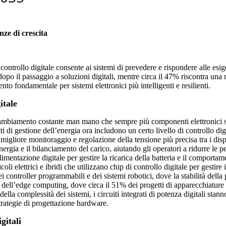
nze di crescita
é il controllo digitale consente ai sistemi di prevedere e rispondere alle
opo il passaggio a soluzioni digitali, mentre circa il 47% riscontra una 
nto fondamentale per sistemi elettronici più intelligenti e resilienti.
itale
un cambiamento costante man mano che sempre più componenti elettronici s
i di gestione dell’energia ora includono un certo livello di controllo dig
gliore monitoraggio e regolazione della tensione più precisa tra i dispos
l'energia e il bilanciamento del carico, aiutando gli operatori a ridurre le 
i alimentazione digitale per gestire la ricarica della batteria e il compor
coli elettrici e ibridi che utilizzano chip di controllo digitale per gestire
dei controller programmabili e dei sistemi robotici, dove la stabilità della
e dell’edge computing, dove circa il 51% dei progetti di apparecchiature 
della complessità dei sistemi, i circuiti integrati di potenza digitali stan
trategie di progettazione hardware.
gitali