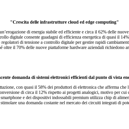
"Crescita delle infrastrutture cloud ed edge computing"
’erogazione di energia stabile ed efficiente e circa il 62% delle nuove p
trollo digitale consente guadagni di efficienza energetica di quasi il 14
o regolatori di tensione a controllo digitale per gestire rapidi cambiamen
ché oltre il 70% delle nuove piattaforme hardware aziendali richiedono arc
cente domanda di sistemi elettronici efficienti dal punto di vista en
tazione, con quasi il 58% dei produttori di elettronica che afferma che l
 conversione di circa il 12% rispetto ai progetti analogici, motivo per cui
i smartphone e dei dispositivi indossabili premium utilizza chip di alimen
a stimolare una domanda costante nel mercato dei circuiti integrati di pot