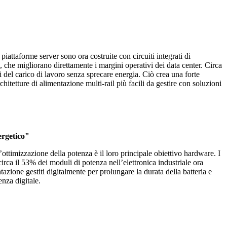
iattaforme server sono ora costruite con circuiti integrati di
%, che migliorano direttamente i margini operativi dei data center. Circa
ti del carico di lavoro senza sprecare energia. Ciò crea una forte
hitetture di alimentazione multi-rail più facili da gestire con soluzioni
ergetico"
’ottimizzazione della potenza è il loro principale obiettivo hardware. I
 circa il 53% dei moduli di potenza nell’elettronica industriale ora
tazione gestiti digitalmente per prolungare la durata della batteria e
enza digitale.