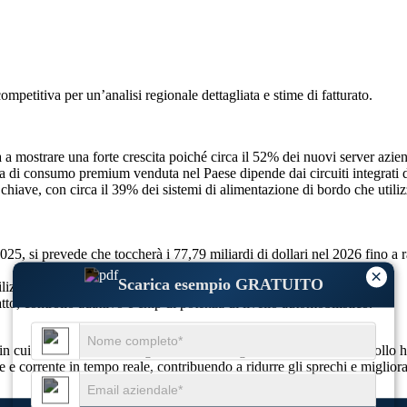
competitiva
per un’analisi regionale dettagliata e stime di fatturato.
ua a mostrare una forte crescita poiché circa il 52% dei nuovi server azie
ca di consumo premium venduta nel Paese dipende dai circuiti integrati di
o chiave, con circa il 39% dei sistemi di alimentazione di bordo che utiliz
 2025, si prevede che toccherà i 77,79 miliardi di dollari nel 2026 fino 
×
Scarica esempio GRATUITO
zzo del cloud, mobilità elettrica e automazione industriale.
, controllo adattivo e chip di potenza di livello automobilistico.
o in cui i sistemi elettronici gestiscono l'energia combinando il controll
 e corrente in tempo reale, contribuendo a ridurre gli sprechi e migliorare l