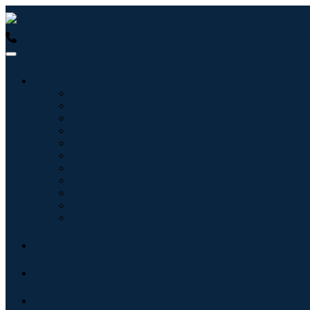
USA : +1 (855) 467-7775 (Numero verde)
UK : +44 8085 02239
Settori
Tecnologie dell'informazione
Assistenza sanitaria
Macchinari e attrezzature
Automotive e trasporti
Cibo e bevande
Energia e potenza
Aerospaziale e difesa
Agricoltura
Prodotti chimici e materiali
Architettura
Beni di consumo
Blog
Chi siamo
Contatti