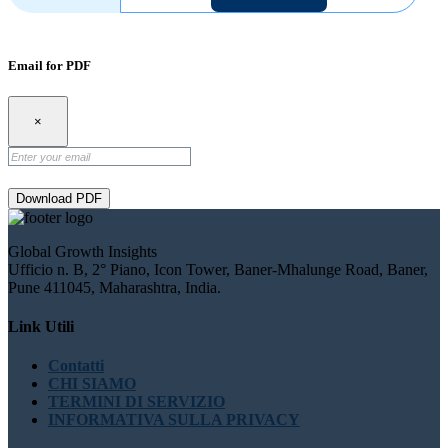
Email for PDF
×
Download PDF
Global Growth Insights
Ufficio n. B, 2° Piano, Icon Tower, Baner-Mhalunge Road, Baner,
Pune 411045, Maharashtra, India.
Link Utili
Contatti
CHI SIAMO
TERMINI DI SERVIZIO
INFORMATIVA SULLA PRIVACY