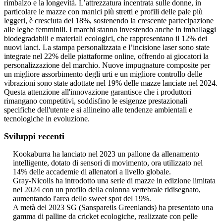
rimbalzo e la longevità. L’attrezzatura incentrata sulle donne, in
particolare le mazze con manici più stretti e profili delle pale più
leggeri, è cresciuta del 18%, sostenendo la crescente partecipazione
alle leghe femminili. I marchi stanno investendo anche in imballaggi
biodegradabili e materiali ecologici, che rappresentano il 12% dei
nuovi lanci. La stampa personalizzata e l’incisione laser sono state
integrate nel 22% delle piattaforme online, offrendo ai giocatori la
personalizzazione del marchio. Nuove impugnature composite per
un migliore assorbimento degli urti e un migliore controllo delle
vibrazioni sono state adottate nel 19% delle mazze lanciate nel 2024.
Questa attenzione all'innovazione garantisce che i produttori
rimangano competitivi, soddisfino le esigenze prestazionali
specifiche dell'utente e si allineino alle tendenze ambientali e
tecnologiche in evoluzione.
Sviluppi recenti
Kookaburra ha lanciato nel 2023 un pallone da allenamento
intelligente, dotato di sensori di movimento, ora utilizzato nel
14% delle accademie di allenatori a livello globale.
Gray-Nicolls ha introdotto una serie di mazze in edizione limitata
nel 2024 con un profilo della colonna vertebrale ridisegnato,
aumentando l'area dello sweet spot del 19%.
A metà del 2023 SG (Sanspareils Greenlands) ha presentato una
gamma di palline da cricket ecologiche, realizzate con pelle