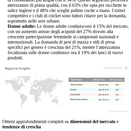
attrezzature di prima qualità, con il 63% che opta per racchette in
salice inglese e il 48% che sceglie palline cucite a mano. I tornei
competitivi e i club di cricket sono fattori chiave per la domanda,
soprattutto nelle aree urbane.
Donne adulte:
Le donne adulte costituiscono il 15% del mercato,
con un aumento annuo degli acquisti del 27% dovuto alla
crescente partecipazione femminile ai campionati nazionali e
internazionali. La domanda di pesi di mazza e stili di presa
specifici per genere è cresciuta del 21%, mentre l’attrezzatura
focalizzata sulle donne costituisce ora il 19% dei lanci di nuovi
prodotti.
USD 81.45 M
43%
USD 39.78 M
21%
USD 26.52 M
14%
USD 24.62 M
13%
Ottieni approfondimenti completi su
dimensioni del mercato
e
tendenze di crescita