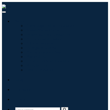
Settori
Tecnologie dell'informazione
Assistenza sanitaria
Macchinari e attrezzature
Automotive e trasporti
Cibo e bevande
Energia e potenza
Aerospaziale e difesa
Agricoltura
Prodotti chimici e materiali
Architettura
Beni di consumo
Blog
Chi siamo
Contatti