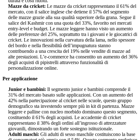
durata e costi ridotti.
Mazze da cricket:
Le mazze da cricket rappresentano il 61% del
mercato, con il salice inglese che detiene il 57% del segmento
delle mazze grazie alla sua qualità superiore della grana. Segue il
salice del Kashmir con una quota del 33%, favorito nei mercati
entry-level e budget. Le mazze leggere hanno visto un aumento
delle preferenze del 25%, soprattutto tra i giovani e le giocatrici di
cricket. Le innovazioni nella curvatura della lama, nello spessore
del bordo e nella flessibilità dell’impugnatura stanno
contribuendo a una crescita del 19% nelle vendite di mazze ad
alte prestazioni. L’e-commerce ha consentito un aumento del 36%
degli acquisti di pipistrelli attraverso funzionalità di
personalizzazione online.
Per applicazione
Junior e bambini:
Il segmento junior e bambini comprende il
31% del mercato basato sulle applicazioni. Con un aumento del
42% nella partecipazione al cricket nelle scuole, questo gruppo
demografico sta investendo sempre più in kit di partenza. Mazze
leggere e palline con nucleo morbido dominano questo segmento,
costituendo il 61% degli acquisti. Le accademie di cricket
rappresentano il 38% degli ordini all’ingrosso di attrezzature
giovanili, dimostrando un forte sostegno istituzionale.
Adulti maschi:
Gli adulti di sesso maschile costituiscono la base
di consumatori più ampia con il 54%. Questo segmento preferisce