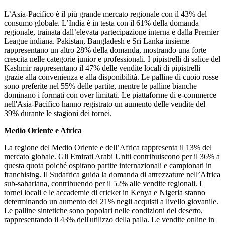
L’Asia-Pacifico è il più grande mercato regionale con il 43% del
consumo globale. L’India è in testa con il 61% della domanda
regionale, trainata dall’elevata partecipazione interna e dalla Premier
League indiana. Pakistan, Bangladesh e Sri Lanka insieme
rappresentano un altro 28% della domanda, mostrando una forte
crescita nelle categorie junior e professionali. I pipistrelli di salice del
Kashmir rappresentano il 47% delle vendite locali di pipistrelli
grazie alla convenienza e alla disponibilità. Le palline di cuoio rosse
sono preferite nel 55% delle partite, mentre le palline bianche
dominano i formati con over limitati. Le piattaforme di e-commerce
nell'Asia-Pacifico hanno registrato un aumento delle vendite del
39% durante le stagioni dei tornei.
Medio Oriente e Africa
La regione del Medio Oriente e dell’Africa rappresenta il 13% del
mercato globale. Gli Emirati Arabi Uniti contribuiscono per il 36% a
questa quota poiché ospitano partite internazionali e campionati in
franchising. Il Sudafrica guida la domanda di attrezzature nell’Africa
sub-sahariana, contribuendo per il 52% alle vendite regionali. I
tornei locali e le accademie di cricket in Kenya e Nigeria stanno
determinando un aumento del 21% negli acquisti a livello giovanile.
Le palline sintetiche sono popolari nelle condizioni del deserto,
rappresentando il 43% dell'utilizzo della palla. Le vendite online in