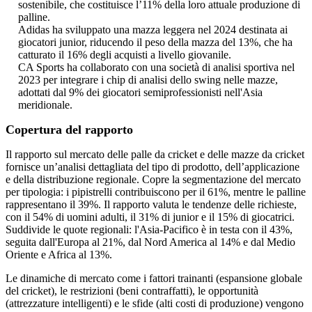
sostenibile, che costituisce l’11% della loro attuale produzione di
palline.
Adidas ha sviluppato una mazza leggera nel 2024 destinata ai
giocatori junior, riducendo il peso della mazza del 13%, che ha
catturato il 16% degli acquisti a livello giovanile.
CA Sports ha collaborato con una società di analisi sportiva nel
2023 per integrare i chip di analisi dello swing nelle mazze,
adottati dal 9% dei giocatori semiprofessionisti nell'Asia
meridionale.
Copertura del rapporto
Il rapporto sul mercato delle palle da cricket e delle mazze da cricket
fornisce un’analisi dettagliata del tipo di prodotto, dell’applicazione
e della distribuzione regionale. Copre la segmentazione del mercato
per tipologia: i pipistrelli contribuiscono per il 61%, mentre le palline
rappresentano il 39%. Il rapporto valuta le tendenze delle richieste,
con il 54% di uomini adulti, il 31% di junior e il 15% di giocatrici.
Suddivide le quote regionali: l'Asia-Pacifico è in testa con il 43%,
seguita dall'Europa al 21%, dal Nord America al 14% e dal Medio
Oriente e Africa al 13%.
Le dinamiche di mercato come i fattori trainanti (espansione globale
del cricket), le restrizioni (beni contraffatti), le opportunità
(attrezzature intelligenti) e le sfide (alti costi di produzione) vengono