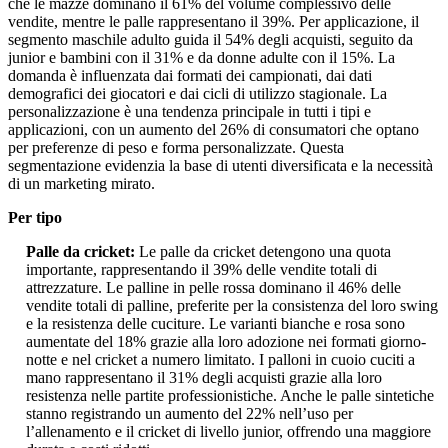
che le mazze dominano il 61% del volume complessivo delle
vendite, mentre le palle rappresentano il 39%. Per applicazione, il
segmento maschile adulto guida il 54% degli acquisti, seguito da
junior e bambini con il 31% e da donne adulte con il 15%. La
domanda è influenzata dai formati dei campionati, dai dati
demografici dei giocatori e dai cicli di utilizzo stagionale. La
personalizzazione è una tendenza principale in tutti i tipi e
applicazioni, con un aumento del 26% di consumatori che optano
per preferenze di peso e forma personalizzate. Questa
segmentazione evidenzia la base di utenti diversificata e la necessità
di un marketing mirato.
Per tipo
Palle da cricket:
Le palle da cricket detengono una quota
importante, rappresentando il 39% delle vendite totali di
attrezzature. Le palline in pelle rossa dominano il 46% delle
vendite totali di palline, preferite per la consistenza del loro swing
e la resistenza delle cuciture. Le varianti bianche e rosa sono
aumentate del 18% grazie alla loro adozione nei formati giorno-
notte e nel cricket a numero limitato. I palloni in cuoio cuciti a
mano rappresentano il 31% degli acquisti grazie alla loro
resistenza nelle partite professionistiche. Anche le palle sintetiche
stanno registrando un aumento del 22% nell’uso per
l’allenamento e il cricket di livello junior, offrendo una maggiore