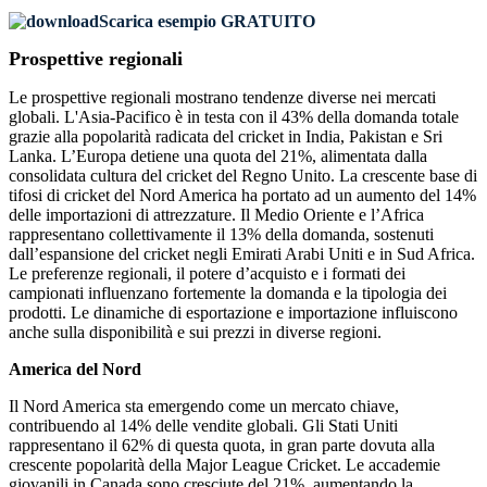
Scarica esempio GRATUITO
Prospettive regionali
Le prospettive regionali mostrano tendenze diverse nei mercati
globali. L'Asia-Pacifico è in testa con il 43% della domanda totale
grazie alla popolarità radicata del cricket in India, Pakistan e Sri
Lanka. L’Europa detiene una quota del 21%, alimentata dalla
consolidata cultura del cricket del Regno Unito. La crescente base di
tifosi di cricket del Nord America ha portato ad un aumento del 14%
delle importazioni di attrezzature. Il Medio Oriente e l’Africa
rappresentano collettivamente il 13% della domanda, sostenuti
dall’espansione del cricket negli Emirati Arabi Uniti e in Sud Africa.
Le preferenze regionali, il potere d’acquisto e i formati dei
campionati influenzano fortemente la domanda e la tipologia dei
prodotti. Le dinamiche di esportazione e importazione influiscono
anche sulla disponibilità e sui prezzi in diverse regioni.
America del Nord
Il Nord America sta emergendo come un mercato chiave,
contribuendo al 14% delle vendite globali. Gli Stati Uniti
rappresentano il 62% di questa quota, in gran parte dovuta alla
crescente popolarità della Major League Cricket. Le accademie
giovanili in Canada sono cresciute del 21%, aumentando la