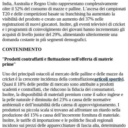
India, Australia e Regno Unito rappresentano complessivamente
oltre il 52% del consumo di mazze e palline. L’ascesa dei campionati
T20 e delle competizioni basate su franchising ha aumentato la
visibilità del prodotto e creato un aumento del 37% nelle
registrazioni di nuovi giocatori. Inoltre, gli eventi televisivi di cricket
e i programmi di coinvolgimento dei giovani hanno incrementato gli
acquisti di livello junior del 29%, alimentando ulteriormente una
domanda costante in più segmenti demografici.
CONTENIMENTO
"
Prodotti contraffatti e fluttuazione nell'offerta di materie
prime
"
Uno dei principali ostacoli al mercato delle palline e delle mazze da
cricket è la crescente incidenza della contraffazione
articoli sportivi
.
Quasi il 18% delle perdite di mercato sono attribuite a prodotti
scadenti e contraffatti, che riducono la fiducia dei consumatori.
Inoltre, la disponibilità di materiali premium come il salice inglese e
la pelle naturale è diminuita del 23% a causa delle normative
ambientali e dell’instabilità della catena di approvvigionamento. I
produttori su piccola scala si trovano ad affrontare un ritardo nella
produzione del 15% a causa dell’incoerente fornitura di materiale.
Inoltre, le tariffe di importazione e le politiche fiscali regionali
incidono sui prezzi delle apparecchiature di fascia alta, determinando