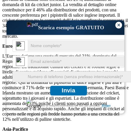
domanda di kit da cricket junior. La vendita al dettaglio online
contribuisce per il 46% alla distribuzione dei prodotti, con una
crescente preferenza per i pipistrelli di salice inglese importati. Il
cricket ricreativo tra le comunità dell’Asia meridionale rappresenta il
×
34% della domanda locale. L’aumento dei centri di formazione e dei
Scarica esempio GRATUITO
tornei nelle città urbane sta alimentando una crescita sostenuta del
mercato.
Europa
L’Europa detiene una quota di mercato del 21%, dominata dal
Regno Unito, che da solo contribuisce al 68% della domanda
regionale. La tradizionale cultura del cricket e le robuste leghe a
livello di contea guidano gli acquisti di attrezzature tra i maschi
adulti, che costituiscono il 59% della base di consumatori di questa
regione. Qui la domanda di pipistrelli di salice inglese è più alta e
costituisce il 71% delle vendite di pipistrelli. Germania, Paesi Bassi e
Invia
Irlanda mostrano un aumento del 16% nell’adozione del cricket,
soprattutto tra i giovani e gli espatriati. La distribuzione online è
aumentata del 33% poiché i clienti sono passati a opzioni
Garantiamo la completa riservatezza dei tuoi dati personali.
Privacy
personalizzate e di acquisto rapido. Anche gli impianti di cricket al
coperto nelle regioni più fredde hanno portato a una crescita del
12% nell’utilizzo di palline sintetiche.
Asia-Pacifico