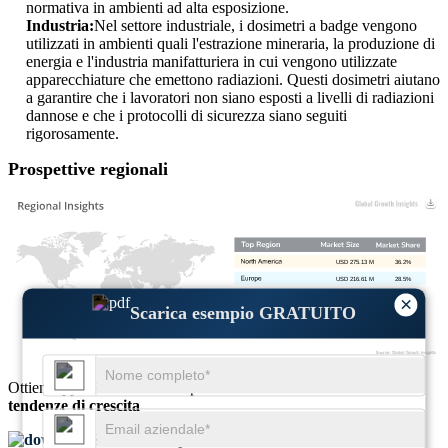
normativa in ambienti ad alta esposizione.
Industria:
Nel settore industriale, i dosimetri a badge vengono
utilizzati in ambienti quali l'estrazione mineraria, la produzione di
energia e l'industria manifatturiera in cui vengono utilizzate
apparecchiature che emettono radiazioni. Questi dosimetri aiutano
a garantire che i lavoratori non siano esposti a livelli di radiazioni
dannose e che i protocolli di sicurezza siano seguiti
rigorosamente.
Prospettive regionali
USD 275.13 M
36.2%
USD 216.61 M
28.5%
USD 172.53 M
22.7%
×
Scarica esempio GRATUITO
USD 95.76 M
12.6%
Ottieni approfondimenti completi su
dimensioni del mercato
e
tendenze di crescita
Scarica esempio GRATUITO