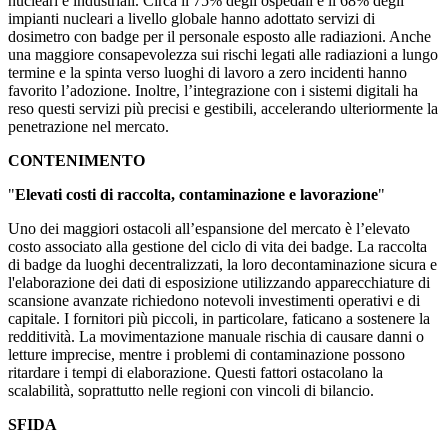
nucleari e industriali. Circa il 75% degli ospedali e il 68% degli
impianti nucleari a livello globale hanno adottato servizi di
dosimetro con badge per il personale esposto alle radiazioni. Anche
una maggiore consapevolezza sui rischi legati alle radiazioni a lungo
termine e la spinta verso luoghi di lavoro a zero incidenti hanno
favorito l’adozione. Inoltre, l’integrazione con i sistemi digitali ha
reso questi servizi più precisi e gestibili, accelerando ulteriormente la
penetrazione nel mercato.
CONTENIMENTO
"
Elevati costi di raccolta, contaminazione e lavorazione
"
Uno dei maggiori ostacoli all’espansione del mercato è l’elevato
costo associato alla gestione del ciclo di vita dei badge. La raccolta
di badge da luoghi decentralizzati, la loro decontaminazione sicura e
l'elaborazione dei dati di esposizione utilizzando apparecchiature di
scansione avanzate richiedono notevoli investimenti operativi e di
capitale. I fornitori più piccoli, in particolare, faticano a sostenere la
redditività. La movimentazione manuale rischia di causare danni o
letture imprecise, mentre i problemi di contaminazione possono
ritardare i tempi di elaborazione. Questi fattori ostacolano la
scalabilità, soprattutto nelle regioni con vincoli di bilancio.
SFIDA