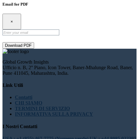
Email for PDF
×
Download PDF
Global Growth Insights
Ufficio n. B, 2° Piano, Icon Tower, Baner-Mhalunge Road, Baner,
Pune 411045, Maharashtra, India.
Link Utili
Contatti
CHI SIAMO
TERMINI DI SERVIZIO
INFORMATIVA SULLA PRIVACY
I Nostri Contatti
USA : +1 (855) 467-7775 (Numero verde)
UK : +44 8085 022397