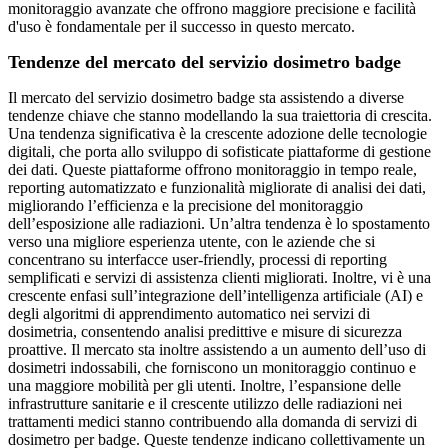
monitoraggio avanzate che offrono maggiore precisione e facilità
d'uso è fondamentale per il successo in questo mercato.
Tendenze del mercato del servizio dosimetro badge
Il mercato del servizio dosimetro badge sta assistendo a diverse
tendenze chiave che stanno modellando la sua traiettoria di crescita.
Una tendenza significativa è la crescente adozione delle tecnologie
digitali, che porta allo sviluppo di sofisticate piattaforme di gestione
dei dati. Queste piattaforme offrono monitoraggio in tempo reale,
reporting automatizzato e funzionalità migliorate di analisi dei dati,
migliorando l’efficienza e la precisione del monitoraggio
dell’esposizione alle radiazioni. Un’altra tendenza è lo spostamento
verso una migliore esperienza utente, con le aziende che si
concentrano su interfacce user-friendly, processi di reporting
semplificati e servizi di assistenza clienti migliorati. Inoltre, vi è una
crescente enfasi sull’integrazione dell’intelligenza artificiale (AI) e
degli algoritmi di apprendimento automatico nei servizi di
dosimetria, consentendo analisi predittive e misure di sicurezza
proattive. Il mercato sta inoltre assistendo a un aumento dell’uso di
dosimetri indossabili, che forniscono un monitoraggio continuo e
una maggiore mobilità per gli utenti. Inoltre, l’espansione delle
infrastrutture sanitarie e il crescente utilizzo delle radiazioni nei
trattamenti medici stanno contribuendo alla domanda di servizi di
dosimetro per badge. Queste tendenze indicano collettivamente un