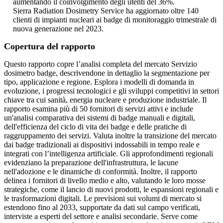
aumentando il coinvolgimento degli utenti del 36%.
Sierra Radiation Dosimetry Service ha aggiornato oltre 140
clienti di impianti nucleari ai badge di monitoraggio trimestrale di
nuova generazione nel 2023.
Copertura del rapporto
Questo rapporto copre l’analisi completa del mercato Servizio
dosimetro badge, descrivendone in dettaglio la segmentazione per
tipo, applicazione e regione. Esplora i modelli di domanda in
evoluzione, i progressi tecnologici e gli sviluppi competitivi in ​​settori
chiave tra cui sanità, energia nucleare e produzione industriale. Il
rapporto esamina più di 50 fornitori di servizi attivi e include
un'analisi comparativa dei sistemi di badge manuali e digitali,
dell'efficienza del ciclo di vita dei badge e delle pratiche di
raggruppamento dei servizi. Valuta inoltre la transizione del mercato
dai badge tradizionali ai dispositivi indossabili in tempo reale e
integrati con l’intelligenza artificiale. Gli approfondimenti regionali
evidenziano la preparazione dell'infrastruttura, le lacune
nell'adozione e le dinamiche di conformità. Inoltre, il rapporto
delinea i fornitori di livello medio e alto, valutando le loro mosse
strategiche, come il lancio di nuovi prodotti, le espansioni regionali e
le trasformazioni digitali. Le previsioni sui volumi di mercato si
estendono fino al 2033, supportate da dati sul campo verificati,
interviste a esperti del settore e analisi secondarie. Serve come