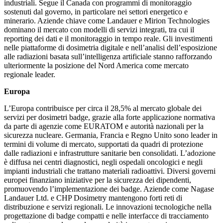
industriali. Segue il Canada con programmi di monitoraggio
sostenuti dal governo, in particolare nei settori energetico e
minerario. Aziende chiave come Landauer e Mirion Technologies
dominano il mercato con modelli di servizi integrati, tra cui il
reporting dei dati e il monitoraggio in tempo reale. Gli investimenti
nelle piattaforme di dosimetria digitale e nell’analisi dell’esposizione
alle radiazioni basata sull’intelligenza artificiale stanno rafforzando
ulteriormente la posizione del Nord America come mercato
regionale leader.
Europa
L’Europa contribuisce per circa il 28,5% al ​​mercato globale dei
servizi per dosimetri badge, grazie alla forte applicazione normativa
da parte di agenzie come EURATOM e autorità nazionali per la
sicurezza nucleare. Germania, Francia e Regno Unito sono leader in
termini di volume di mercato, supportati da quadri di protezione
dalle radiazioni e infrastrutture sanitarie ben consolidati. L’adozione
è diffusa nei centri diagnostici, negli ospedali oncologici e negli
impianti industriali che trattano materiali radioattivi. Diversi governi
europei finanziano iniziative per la sicurezza dei dipendenti,
promuovendo l’implementazione dei badge. Aziende come Nagase
Landauer Ltd. e CHP Dosimetry mantengono forti reti di
distribuzione e servizi regionali. Le innovazioni tecnologiche nella
progettazione di badge compatti e nelle interfacce di tracciamento