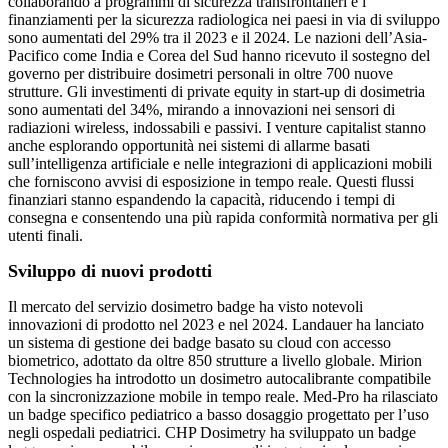
collaborando a programmi di sicurezza transfrontalieri e i
finanziamenti per la sicurezza radiologica nei paesi in via di sviluppo
sono aumentati del 29% tra il 2023 e il 2024. Le nazioni dell’Asia-
Pacifico come India e Corea del Sud hanno ricevuto il sostegno del
governo per distribuire dosimetri personali in oltre 700 nuove
strutture. Gli investimenti di private equity in start-up di dosimetria
sono aumentati del 34%, mirando a innovazioni nei sensori di
radiazioni wireless, indossabili e passivi. I venture capitalist stanno
anche esplorando opportunità nei sistemi di allarme basati
sull’intelligenza artificiale e nelle integrazioni di applicazioni mobili
che forniscono avvisi di esposizione in tempo reale. Questi flussi
finanziari stanno espandendo la capacità, riducendo i tempi di
consegna e consentendo una più rapida conformità normativa per gli
utenti finali.
Sviluppo di nuovi prodotti
Il mercato del servizio dosimetro badge ha visto notevoli
innovazioni di prodotto nel 2023 e nel 2024. Landauer ha lanciato
un sistema di gestione dei badge basato su cloud con accesso
biometrico, adottato da oltre 850 strutture a livello globale. Mirion
Technologies ha introdotto un dosimetro autocalibrante compatibile
con la sincronizzazione mobile in tempo reale. Med-Pro ha rilasciato
un badge specifico pediatrico a basso dosaggio progettato per l’uso
negli ospedali pediatrici. CHP Dosimetry ha sviluppato un badge