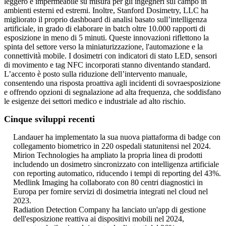
leggero e impermeabile su misura per gli ingegneri sul campo in
ambienti esterni ed estremi. Inoltre, Stanford Dosimetry, LLC ha
migliorato il proprio dashboard di analisi basato sull’intelligenza
artificiale, in grado di elaborare in batch oltre 10.000 rapporti di
esposizione in meno di 5 minuti. Queste innovazioni riflettono la
spinta del settore verso la miniaturizzazione, l'automazione e la
connettività mobile. I dosimetri con indicatori di stato LED, sensori
di movimento e tag NFC incorporati stanno diventando standard.
L’accento è posto sulla riduzione dell’intervento manuale,
consentendo una risposta proattiva agli incidenti di sovraesposizione
e offrendo opzioni di segnalazione ad alta frequenza, che soddisfano
le esigenze dei settori medico e industriale ad alto rischio.
Cinque sviluppi recenti
Landauer ha implementato la sua nuova piattaforma di badge con
collegamento biometrico in 220 ospedali statunitensi nel 2024.
Mirion Technologies ha ampliato la propria linea di prodotti
includendo un dosimetro sincronizzato con intelligenza artificiale
con reporting automatico, riducendo i tempi di reporting del 43%.
Medlink Imaging ha collaborato con 80 centri diagnostici in
Europa per fornire servizi di dosimetria integrati nel cloud nel
2023.
Radiation Detection Company ha lanciato un'app di gestione
dell'esposizione reattiva ai dispositivi mobili nel 2024,