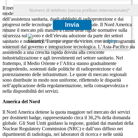
Il mercato globale dei servizi di dosimetria badge dimostra diversi
modelli di crescita tra le regioni, guidati dall’espansione
dell’assistenza sanitaria, dagli obblighi di radioprotezione e dai
Invia
progressi nelle tecnologie di dosimetria personale. Il Nord America
rimane il mercato più maturo a causa delle rigide normative sulla
sicurezza sul lavoro e dell’elevata adozione da parte dei settori
sanitario e nucleare. L’Europa segue da vicino, con ampi programmi
Garantiamo la completa riservatezza dei tuoi dati personali.
Privacy
sostenuti dal governo e integrazione tecnologica. L’Asia-Pacifico sta
assistendo a una crescita rapida dovuta alla crescente
industrializzazione e agli investimenti nel settore sanitario. Nel
frattempo, il Medio Oriente e l’Africa stanno gradualmente
progredendo, sostenuti dalle politiche di radioprotezione e dal
potenziamento delle infrastrutture. Le quote di mercato regionali
sono distribuite in modo non uniforme, riflettendo le disparità
nell’applicazione della regolamentazione, nella consapevolezza e
nella disponibilità dei servizi.
America del Nord
Il Nord America detiene la quota maggiore nel mercato dei servizi
per dosimetri badge, rappresentando circa il 36,2% della domanda
globale. Gli Stati Uniti guidano la regione, guidati dai mandati della
Nuclear Regulatory Commission (NRC) e dall’uso diffuso nei
dipartimenti di radiologia, nei laboratori di ricerca e nelle unità