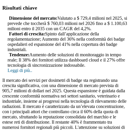
Risultati chiave
Dimensione del mercato:
Valutato a $ 729,4 milioni nel 2025, si
prevede che toccherà $ 760,03 milioni nel 2026 fino a $ 1.100,63
milioni entro il 2035 con un CAGR del 4,2%.
Fattori di crescita:
Spinto dall’applicazione della
regolamentazione; Aumento del 36% nella conformità dei badge
ospedalieri ed espansione del 41% nella copertura dei badge
industriali.
Tendenze:
Aumento delle soluzioni di monitoraggio in tempo
reale; Il 38% dei fornitori utilizza dashboard cloud e il 27% offre
tecnologia di sincronizzazione indossabile.
Leggi di più..
Il mercato dei servizi per dosimetri di badge sta registrando una
crescita significativa, con una dimensione di mercato prevista di
905,7 milioni di dollari nel 2025. Questa espansione è guidata dalla
crescente conformità normativa nei settori sanitario, veterinario e
industriale, insieme ai progressi nella tecnologia di rilevamento delle
radiazioni. Il mercato è caratterizzato da un’elevata concentrazione,
con i principali attori che controllano circa il 60% della quota di
mercato, sfruttando la reputazione consolidata del marchio e le
estese reti di distribuzione. Il restante 40% è frammentato tra
numerosi fornitori regionali più piccoli. L'attenzione su soluzioni di