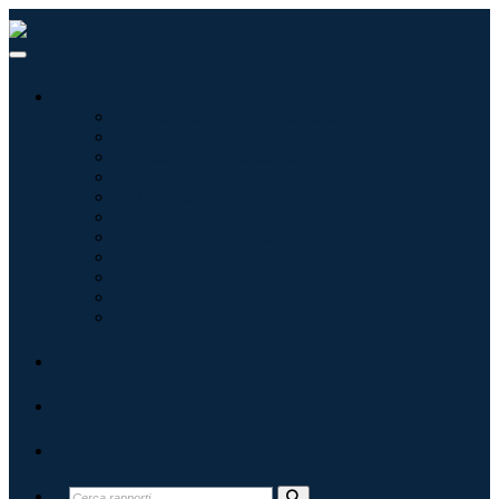
Settori
Tecnologie dell'informazione
Assistenza sanitaria
Macchinari e attrezzature
Automotive e trasporti
Cibo e bevande
Energia e potenza
Aerospaziale e difesa
Agricoltura
Prodotti chimici e materiali
Architettura
Beni di consumo
Blog
Chi siamo
Contatti