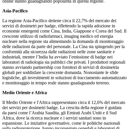
online stanno guadagnando popolarità in questa regione.
Asia-Pacifico
La regione Asia-Pacifico detiene circa il 22,7% del mercato dei
servizi di dosimetri per badge, riflettendo la rapida adozione in
economie emergenti come Cina, India, Giappone e Corea del Sud. Il
crescente utilizzo di radiofarmaci, imaging medico ed energia
nucleare nella regione sta alimentando la domanda di monitoraggio
delle radiazioni da parte del personale. La Cina sta spingendo per la
conformità alla sicurezza dalle radiazioni nelle zone sanitarie e
industriali, mentre l’India ha avviato l’emissione di badge nei
laboratori di radiologia sia pubblici che privati. I produttori regionali
stanno avviando partnership con fornitori di servizi di dosimetria
globali per soddisfare la crescente domanda. Nonostante le sfide
logistiche, gli investimenti in soluzioni di tracciamento automatizzato
e monitoraggio in tempo reale stanno guadagnando terreno.
Medio Oriente e Africa
Il Medio Oriente e l'Africa rappresentano circa il 12,6% del mercato
dei servizi per dosimetri badge. La crescita della regione è guidata
da paesi come l’Arabia Saudita, gli Emirati Arabi Uniti e il Sud
Africa, dove la ricerca nucleare e i servizi sanitari sono in
espansione. Le iniziative governative, come le politiche nazionali
sulla radioprotezione, hanno incoraggiato ospedali e laboratori di