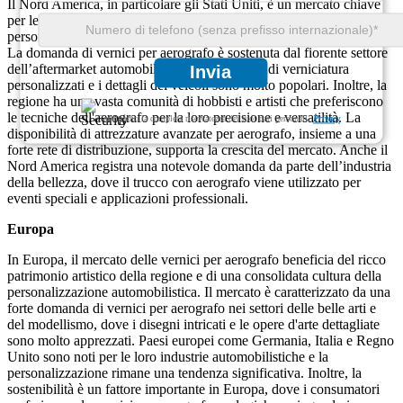
Il Nord America, in particolare gli Stati Uniti, è un mercato chiave
per le vernici per aerografo, guidato da una lunga tradizione di
personalizzazione automobilistica, cultura del fai da te e belle arti.
La domanda di vernici per aerografo è sostenuta dal fiorente settore
dell’aftermarket automobilistico, dove i lavori di verniciatura
Invia
personalizzati e i dettagli dei veicoli sono molto popolari. Inoltre, la
regione ha una vasta comunità di hobbisti e artisti che preferiscono
le tecniche dell'aerografo per la loro precisione e versatilità. La
Garantiamo la completa riservatezza dei tuoi dati personali.
Privacy
disponibilità di attrezzature avanzate per aerografo, insieme a una
forte rete di distribuzione, supporta la crescita del mercato. Anche il
Nord America registra una notevole domanda da parte dell’industria
della bellezza, dove il trucco con aerografo viene utilizzato per
eventi speciali e applicazioni professionali.
Europa
In Europa, il mercato delle vernici per aerografo beneficia del ricco
patrimonio artistico della regione e di una consolidata cultura della
personalizzazione automobilistica. Il mercato è caratterizzato da una
forte domanda di vernici per aerografo nei settori delle belle arti e
del modellismo, dove i disegni intricati e le opere d'arte dettagliate
sono molto apprezzati. Paesi europei come Germania, Italia e Regno
Unito sono noti per le loro industrie automobilistiche e la
personalizzazione rimane una tendenza significativa. Inoltre, la
sostenibilità è un fattore importante in Europa, dove i consumatori