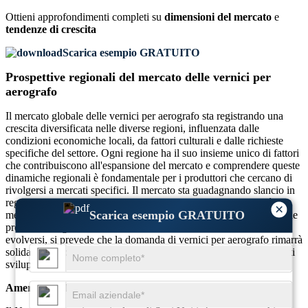
Ottieni approfondimenti completi su
dimensioni del mercato
e
tendenze di crescita
Scarica esempio GRATUITO
Prospettive regionali del mercato delle vernici per
aerografo
Il mercato globale delle vernici per aerografo sta registrando una
crescita diversificata nelle diverse regioni, influenzata dalle
condizioni economiche locali, da fattori culturali e dalle richieste
specifiche del settore. Ogni regione ha il suo insieme unico di fattori
che contribuiscono all'espansione del mercato e comprendere queste
dinamiche regionali è fondamentale per i produttori che cercano di
rivolgersi a mercati specifici. Il mercato sta guadagnando slancio in
regioni consolidate come il Nord America e l’Europa, nonché nei
×
Scarica esempio GRATUITO
mercati emergenti dell’Asia-Pacifico e del Medio Oriente. Poiché le
preferenze regionali e le tendenze del settore continuano ad
evolversi, si prevede che la domanda di vernici per aerografo rimarrà
solida a livello globale, con un potenziale di crescita sia nei mercati
sviluppati che in quelli in via di sviluppo.
America del Nord