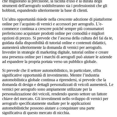
che migliorano la precisione, la facilità d'uso e la durata degli
strumenti dell'aerografo soddisferanno sia i professionisti che gli
hobbisti, espandendo ulteriormente la base di clienti.
Un’altra opportunità risiede nella crescente adozione di piattaforme
online per l’acquisto di vernici e accessori per aerografo. L’e-
commerce continua a crescere poiché sempre più consumatori
preferiscono acquistare prodotti online per comodità e migliori
opzioni di prezzo. Si prevede che l’ascesa della cultura del fai da te,
guidata dalla disponibilità di tutorial online e contenuti didattici,
aumenterà ulteriormente la domanda di vernici per aerografo.
Investire in strategie di marketing digitale, tutorial online e creare
una presenza online per i marchi di aerografi può aiutare le aziende
ad espandere la propria portata verso un pubblico globale.
Si prevede che il settore automobilistico, in particolare, offra
significative opportunità di investimento. Mentre l’industria
automobilistica globale continua a riprendersi, si prevede che la
domanda di design e dettagli personalizzati di veicoli aumenterà. Le
vernici per aerografo sono ampiamente utilizzate per la
personalizzazione dei veicoli, rendendo questo settore un fattore
chiave del mercato. Gli investimenti nello sviluppo di vernici per
aerografo specificatamente studiate per le applicazioni
automobilistiche possono aiutare a conquistare una parte
significativa di questo mercato di nicchia.