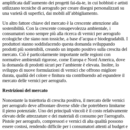
amplificata dall’aumento dei progetti fai-da-te, in cui hobbisti e artisti
utilizzano tecniche di aerografo per creare disegni personalizzati su
una varietà di superfici, dai mobili all’abbigliamento.
Un altro fattore chiave del mercato è la crescente attenzione alla
sostenibilità. Con la crescente consapevolezza ambientale, i
consumatori sono sempre più alla ricerca di vernici per aerografo
ecologiche che siano non tossiche, a base d’acqua e biodegradabili. I
produttori stanno soddisfacendo questa domanda sviluppando
prodotti più sostenibili, creando un impatto positivo sulla crescita del
mercato. Ciò è particolarmente importante nelle regioni con
normative ambientali rigorose, come Europa e Nord America, dove
la domanda di prodotti sicuri per l’ambiente è elevata. Inoltre, lo
sviluppo di nuove formulazioni di vernici che offrono migliore
durata, qualità del colore e finitura sta contribuendo ad espandere il
mercato delle vernici per aerografo.
Restrizioni del mercato
Nonostante la traiettoria di crescita positiva, il mercato delle vernici
per aerografo deve affrontare diverse sfide che potrebbero limitarne
il pieno potenziale. Uno dei principali vincoli è il costo relativamente
elevato delle attrezzature e dei materiali di consumo per l'aerografo.
Pistole per aerografo, compressori e vernici di alta qualità possono
essere costosi, rendendo difficile per i consumatori attenti al budget e