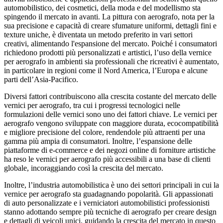
automobilistico, dei cosmetici, della moda e del modellismo sta
spingendo il mercato in avanti. La pittura con aerografo, nota per la
sua precisione e capacità di creare sfumature uniformi, dettagli fini e
texture uniche, è diventata un metodo preferito in vari settori
creativi, alimentando l'espansione del mercato. Poiché i consumatori
richiedono prodotti più personalizzati e artistici, l’uso della vernice
per aerografo in ambienti sia professionali che ricreativi è aumentato,
in particolare in regioni come il Nord America, l’Europa e alcune
parti dell’Asia-Pacifico.
Diversi fattori contribuiscono alla crescita costante del mercato delle
vernici per aerografo, tra cui i progressi tecnologici nelle
formulazioni delle vernici sono uno dei fattori chiave. Le vernici per
aerografo vengono sviluppate con maggiore durata, ecocompatibilità
e migliore precisione del colore, rendendole più attraenti per una
gamma più ampia di consumatori. Inoltre, l’espansione delle
piattaforme di e-commerce e dei negozi online di forniture artistiche
ha reso le vernici per aerografo più accessibili a una base di clienti
globale, incoraggiando così la crescita del mercato.
Inoltre, l’industria automobilistica è uno dei settori principali in cui la
vernice per aerografo sta guadagnando popolarità. Gli appassionati
di auto personalizzate e i verniciatori automobilistici professionisti
stanno adottando sempre più tecniche di aerografo per creare design
e dettagli di veicoli unici, guidando la crescita del mercato in questo