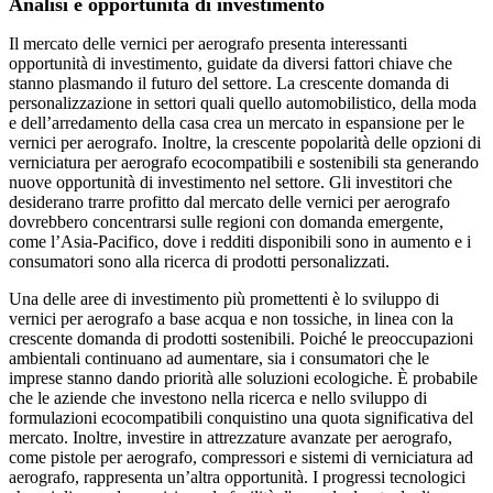
Analisi e opportunità di investimento
Il mercato delle vernici per aerografo presenta interessanti
opportunità di investimento, guidate da diversi fattori chiave che
stanno plasmando il futuro del settore. La crescente domanda di
personalizzazione in settori quali quello automobilistico, della moda
e dell’arredamento della casa crea un mercato in espansione per le
vernici per aerografo. Inoltre, la crescente popolarità delle opzioni di
verniciatura per aerografo ecocompatibili e sostenibili sta generando
nuove opportunità di investimento nel settore. Gli investitori che
desiderano trarre profitto dal mercato delle vernici per aerografo
dovrebbero concentrarsi sulle regioni con domanda emergente,
come l’Asia-Pacifico, dove i redditi disponibili sono in aumento e i
consumatori sono alla ricerca di prodotti personalizzati.
Una delle aree di investimento più promettenti è lo sviluppo di
vernici per aerografo a base acqua e non tossiche, in linea con la
crescente domanda di prodotti sostenibili. Poiché le preoccupazioni
ambientali continuano ad aumentare, sia i consumatori che le
imprese stanno dando priorità alle soluzioni ecologiche. È probabile
che le aziende che investono nella ricerca e nello sviluppo di
formulazioni ecocompatibili conquistino una quota significativa del
mercato. Inoltre, investire in attrezzature avanzate per aerografo,
come pistole per aerografo, compressori e sistemi di verniciatura ad
aerografo, rappresenta un’altra opportunità. I progressi tecnologici