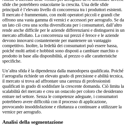
sfide che potrebbero ostacolarne la crescita. Una delle sfide
principali è l’elevato livello di concorrenza tra i produttori esistenti.
Il mercato è frammentato, con molti operatori piccoli e grandi che
offrono una vasta gamma di vernici e accessori per aerografo. Se da
un lato ciò crea una scelta diversificata per i consumatori, dall’altro
rende anche difficile per le aziende differenziarsi e distinguersi in un
mercato affollato. La concorrenza sui prezzi è feroce e le aziende
devono innovarsi costantemente per mantenere un vantaggio
competitivo. Inoltre, la fedeltà dei consumatori può essere bassa,
poiché molti artisti e hobbisti sono disposti a cambiare marchio o
prodotto in base alla disponibilità, al prezzo o alle caratteristiche
specifiche.
Un’altra sfida è la dipendenza dalla manodopera qualificata. Poiché
l’aerografia richiede un elevato grado di precisione e abilità tecnica,
il mercato si trova ad affrontare una carenza di professionisti
qualificati in grado di soddisfare la crescente domanda. Ciò limita la
scalabilità del mercato e crea un ostacolo per coloro che desiderano
entrare nel settore. Senza le competenze adeguate, i consumatori
potrebbero avere difficoltà con il processo di applicazione,
provocando insoddisfazione e riluttanza a continuare a utilizzare la
vernice per aerografo.
Analisi della segmentazione