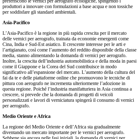
preferiscono le vernici per aerografo ecologiche, spingendo i
produttori a innovare con formulazioni a base acqua e non tossiche
per soddisfare gli standard ambientali.
Asia-Pacifico
L’Asia-Pacifico è la regione in più rapida crescita per il mercato
delle vernici per aerografo, trainata da economie emergenti come
Cina, India e Sud-Est asiatico. Il crescente interesse per le arti e
l’artigianato, così come l’aumento del reddito disponibile della classe
media, stanno alimentando la domanda di vernici per aerografo.
Inoltre, la crescita dell’industria automobilistica e della moda in paesi
come il Giappone e la Corea del Sud contribuisce in modo
significativo all’espansione del mercato. L’aumento della cultura del
fai da te e delle piattaforme online che promuovono le tecniche di
pittura con aerografo ne incrementa ulteriormente l’adozione in
questa regione. Poiché l’industria manifatturiera in Asia continua a
crescere, si prevede che la domanda di progetti di veicoli
personalizzati e lavori di verniciatura spingerà il consumo di vernici
per aerografo.
Medio Oriente e Africa
La regione del Medio Oriente e dell’Africa sta gradualmente
diventando un mercato importante per le vernici per aerografo.
Sebbene sia ancora nelle fasi iniziali, la domanda di vernici per