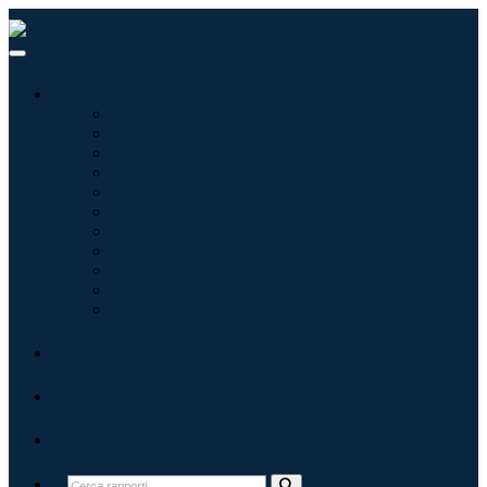
Settori
Tecnologie dell'informazione
Assistenza sanitaria
Macchinari e attrezzature
Automotive e trasporti
Cibo e bevande
Energia e potenza
Aerospaziale e difesa
Agricoltura
Prodotti chimici e materiali
Architettura
Beni di consumo
Blog
Chi siamo
Contatti