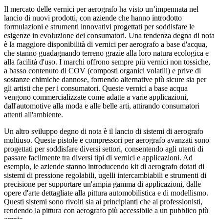
Il mercato delle vernici per aerografo ha visto un’impennata nel
lancio di nuovi prodotti, con aziende che hanno introdotto
formulazioni e strumenti innovativi progettati per soddisfare le
esigenze in evoluzione dei consumatori. Una tendenza degna di nota
è la maggiore disponibilità di vernici per aerografo a base d'acqua,
che stanno guadagnando terreno grazie alla loro natura ecologica e
alla facilità d'uso. I marchi offrono sempre più vernici non tossiche,
a basso contenuto di COV (composti organici volatili) e prive di
sostanze chimiche dannose, fornendo alternative più sicure sia per
gli artisti che per i consumatori. Queste vernici a base acqua
vengono commercializzate come adatte a varie applicazioni,
dall'automotive alla moda e alle belle arti, attirando consumatori
attenti all'ambiente.
Un altro sviluppo degno di nota è il lancio di sistemi di aerografo
multiuso. Queste pistole e compressori per aerografo avanzati sono
progettati per soddisfare diversi settori, consentendo agli utenti di
passare facilmente tra diversi tipi di vernici e applicazioni. Ad
esempio, le aziende stanno introducendo kit di aerografo dotati di
sistemi di pressione regolabili, ugelli intercambiabili e strumenti di
precisione per supportare un'ampia gamma di applicazioni, dalle
opere d'arte dettagliate alla pittura automobilistica e di modellismo.
Questi sistemi sono rivolti sia ai principianti che ai professionisti,
rendendo la pittura con aerografo più accessibile a un pubblico più