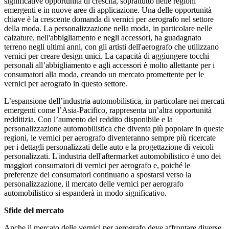
significative opportunità di crescita, soprattutto nelle regioni
emergenti e in nuove aree di applicazione. Una delle opportunità
chiave è la crescente domanda di vernici per aerografo nel settore
della moda. La personalizzazione nella moda, in particolare nelle
calzature, nell'abbigliamento e negli accessori, ha guadagnato
terreno negli ultimi anni, con gli artisti dell'aerografo che utilizzano
vernici per creare design unici. La capacità di aggiungere tocchi
personali all’abbigliamento e agli accessori è molto allettante per i
consumatori alla moda, creando un mercato promettente per le
vernici per aerografo in questo settore.
L’espansione dell’industria automobilistica, in particolare nei mercati
emergenti come l’Asia-Pacifico, rappresenta un’altra opportunità
redditizia. Con l’aumento del reddito disponibile e la
personalizzazione automobilistica che diventa più popolare in queste
regioni, le vernici per aerografo diventeranno sempre più ricercate
per i dettagli personalizzati delle auto e la progettazione di veicoli
personalizzati. L'industria dell'aftermarket automobilistico è uno dei
maggiori consumatori di vernici per aerografo e, poiché le
preferenze dei consumatori continuano a spostarsi verso la
personalizzazione, il mercato delle vernici per aerografo
automobilistico si espanderà in modo significativo.
Sfide del mercato
Anche il mercato delle vernici per aerografo deve affrontare diverse