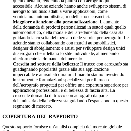
quelli dilettanti, rendendo la pittura con aerografo più
accessibile. Alcune aziende hanno anche sviluppato sistemi di
aerografo multiuso adatti a varie applicazioni, come
verniciatura automobilistica, modellismo e cosmetici.
Maggiore attenzione alla personalizzazione
: L'aumento
della domanda di prodotti personalizzati in settori quali quello
automobilistico, della moda e dell'arredamento della casa sta
guidando la crescita del mercato delle vernici per aerografo. Le
aziende stanno collaborando con marchi automobilistici,
designer di abbigliamento e artisti per sviluppare design unici
di aerografi che riflettano lo stile individuale, alimentando
ulteriormente la domanda del mercato.
Crescita nel settore della bellezza
: Il trucco con aerografo sta
guadagnando popolarità grazie alla sua applicazione
impeccabile e ai risultati duraturi. I marchi stanno investendo
in strumenti e formulazioni specializzati per il trucco
dell’aerografo progettati per offrire una copertura superiore per
applicazioni professionali e di bellezza di fascia alta. La
crescente domanda di trucco con aerografo da parte
dell'industria della bellezza sta guidando l'espansione in questo
segmento di mercato.
COPERTURA DEL RAPPORTO
Questo rapporto fornisce un’analisi completa del mercato globale