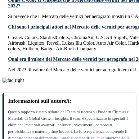
Quale CAGR ci si aspetta che il Mercato delle vernici per aero
2032?
Si prevede che il Mercato delle vernici per aerografo mostri un 
Chi sono i principali attori nel Mercato delle vernici per aerog
Createx Colors, StardustColors, ChromaAir, U.S. Art Supply, Val
Airbrush, Liquitex, Revell, Lukas Illu Color, Auto Air Color, Ha
colors, Holbein, Badger Air-Brush Company
Qual era il valore del Mercato delle vernici per aerografo nel 
Nel 2023, il valore del Mercato delle vernici per aerografo era di
Informazioni sull'autore/i:
Questo rapporto è stato redatto dal Team di ricerca su Prodotti Chimici e
Materiali di Global Growth Insights. Il team è specializzato in specialità
chimiche, materiali avanzati, polimeri, rivestimenti, compositi,
petrolchimica e materie prime industri. La loro esperienza comprende il
dimensionamento del mercato, l'analisi competitiva, la valutazione della