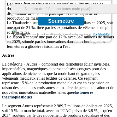
La Chine était en tête avec un marché de 1 789 millions de
dollars en 2025, détenant une part de 36 % en raison de la
disponibilité des matières plastiques et de sa capacité de
production de masse.
Soumettre
La Thaïlande a suivi avec 1 046 millions de dollars en 2025, soit
une part de 21 %, tirée par les exportations de vêtements de pluie
et de bagages.
Nous garantissons la confidentialité totale de vos données personnelles.
Confidentialité
Le Japon a capturé une part de 17 % avec 847 millions de dollars
en 2025, stimulé par les innovations dans la technologie des
fermetures à glissière résistantes à l'eau.
Autres
La catégorie « Autres » comprend des fermetures éclair invisibles,
imperméables, magnétiques et personnalisées conçues pour des
applications de niche telles que la mode haut de gamme, les
vêtements médicaux et les textiles de défense. Ce segment
représente 15 % de la production mondiale et est en expansion en
raison des tendances croissantes en matière de personnalisation et de
nouvelles innovations matérielles telles que
élastomères
thermoplastiques
.
Le segment Autres représentait 2 989,7 millions de dollars en 2025,
soit 15 % du marché total, avec un TCAC prévu de 3,8 % jusqu'en
2034, soutenu par le développement de produits spécialisés et des