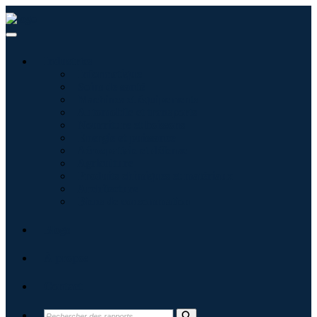
Industries
Informatique
Soins de santé
Machines et équipements
Automobile et transports
Nourriture et boissons
Énergie et puissance
Aérospatiale et défense
Agriculture
Produits chimiques et matériaux
Architecture
Biens de consommation
Blogs
À propos
Contact