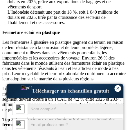
dollars en 2025, grâce aux exportations de bagages et de
vêtements de sport.
L'Indonésie détenait une part de 18 %, soit 1 040 millions de
dollars en 2025, tirée par la croissance des secteurs de
l'habillement et des accessoires.
Fermeture éclair en plastique
Les fermetures à glissière en plastique gagnent du terrain en raison
de leur résistance à la corrosion et de leurs propriétés légères,
couramment utilisées dans les vêtements pour enfants, les
imperméables et les accessoires de voyage. Environ 26 % des
fabricants dans le monde utilisent des fermetures éclair en plastique
dans les vêtements résistants à l'eau et les articles de mode à bas
prix. Leur recyclabilité et leur prix abordable contribuent à accroître
leur adoption sur le marché dans plusieurs régions.
×
Les fermetures à glissière en plastique représentaient 4 982,8
Télécharger un échantillon gratuit
millions de dollars en 2025, soit 25 % de part de marché. Le
segment devrait croître à un TCAC de 4,2 % entre 2025 et 2034,
stimulé par la croissance de la production de vêtements de mode et
de plein air.
Top 3 des principaux pays dominants dans le segment des
fermetures à glissière en plastique