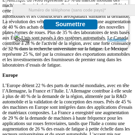
machines d’essai de fatigue en flexion des roues. Environ 47 % de
cette part régionale provient des États-Unis, où les équipementiers
automobiles et les constructeurs aérospatiaux stimulent la demande.
La révolution des véhicules électriques a entraîné une augmentation
Soumettre
de 40 % des achats de machines pour la validation des nouvelles
plates-formes de roues. Plus de 35 % des laboratoires de tests basés
aux États-Unis sont passés à des systèmes automatisés. Le Canada
Nous garantissons la confidentialité totale de vos données personnelles.
Confidentialité
contribue à 28 % de l'activité de la région, avec une forte croissance
de 32 % dans la recherche universitaire sur la fatigue. Le Mexique
représente 25 %, tiré par la croissance des exportations automobiles
et les investissements des fournisseurs de premier rang dans les
laboratoires d’essais de fatigue.
Europe
L’Europe détient 22 % des parts de marché mondiales, avec en tête
l’Allemagne, la France et l’Italie. L’Allemagne contribue à elle seule
à plus de 40 % de la demande de la région, alimentée par la R&D
automobile et la validation de la conception des roues. Près de 45 %
des machines en Europe sont intégrées dans des applications d'essais
de matériaux composites. La France a enregistré une augmentation
de 29 % de la demande de machines à haute fréquence pour les
applications sur roues ferroviaires, tandis que l'Italie a connu une
augmentation de 26 % des essais de fatigue à petite échelle dans les
secteurs universitaires et du sport automobile. L'accent mis par