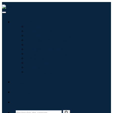
Industries
Informatique
Soins de santé
Machines et équipements
Automobile et transports
Nourriture et boissons
Énergie et puissance
Aérospatiale et défense
Agriculture
Produits chimiques et matériaux
Architecture
Biens de consommation
Blogs
À propos
Contact