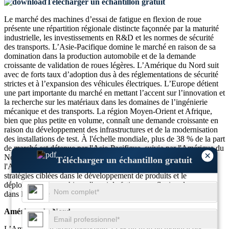
Télécharger un échantillon gratuit
Le marché des machines d’essai de fatigue en flexion de roue
présente une répartition régionale distincte façonnée par la maturité
industrielle, les investissements en R&D et les normes de sécurité
des transports. L’Asie-Pacifique domine le marché en raison de sa
domination dans la production automobile et de la demande
croissante de validation de roues légères. L’Amérique du Nord suit
avec de forts taux d’adoption dus à des réglementations de sécurité
strictes et à l’expansion des véhicules électriques. L’Europe détient
une part importante du marché en mettant l’accent sur l’innovation et
la recherche sur les matériaux dans les domaines de l’ingénierie
mécanique et des transports. La région Moyen-Orient et Afrique,
bien que plus petite en volume, connaît une demande croissante en
raison du développement des infrastructures et de la modernisation
des installations de test. À l'échelle mondiale, plus de 38 % de la part
de marché est détenue par l'Asie-Pacifique, suivie par l'Amérique du
×
Nord avec 25 %, l'Europe avec 22 % et le Moyen-Orient et
Télécharger un échantillon gratuit
l'Afrique avec 15 %. Cette segmentation géographique permet des
stratégies ciblées dans le développement de produits et le
déploiement de machines d'essai de fatigue par flexion des roues
dans les clusters industriels.
Amérique du Nord
L’Amérique du Nord représente 25 % du marché mondial des