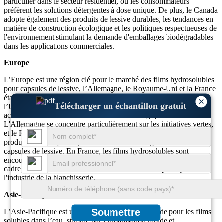
particulier dans le secteur résidentiel, où les consommateurs
préfèrent les solutions détergentes à dose unique. De plus, le Canada
adopte également des produits de lessive durables, les tendances en
matière de construction écologique et les politiques respectueuses de
l'environnement stimulant la demande d'emballages biodégradables
dans les applications commerciales.
Europe
L’Europe est une région clé pour le marché des films hydrosolubles
pour capsules de lessive, l’Allemagne, le Royaume-Uni et la France
étant les principaux moteurs de croissance. Les réglementations de
×
Télécharger un échantillon gratuit
l’Union européenne sur les emballages durables ont contribué à
accroître la demande de films de lessive écologiques et solubles.
L'Allemagne se concentre particulièrement sur les initiatives vertes,
et le Royaume-Uni a constaté une augmentation de l'adoption de
produits durables, avec plus de 40 % des ménages utilisant des
capsules de lessive. En France, les films hydrosolubles sont
encouragés pour les services de blanchisserie commerciale dans le
cadre de la transition vers la réduction des déchets plastiques dans
l'industrie de la blanchisserie.
Asie-Pacifique
Soumettre
L’Asie-Pacifique est un marché en croissance rapide pour les films
solubles dans l’eau, stimulé par l’urbanisation rapide et