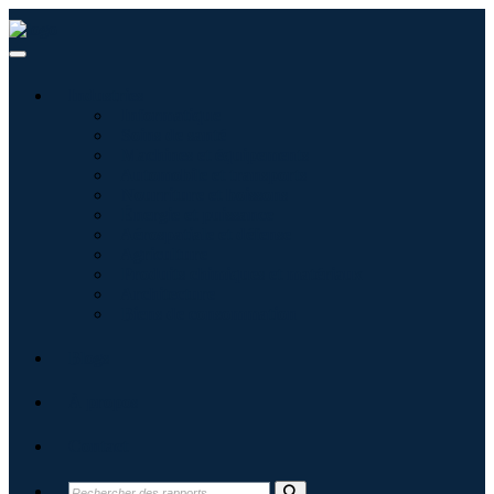
Industries
Informatique
Soins de santé
Machines et équipements
Automobile et transports
Nourriture et boissons
Énergie et puissance
Aérospatiale et défense
Agriculture
Produits chimiques et matériaux
Architecture
Biens de consommation
Blogs
À propos
Contact