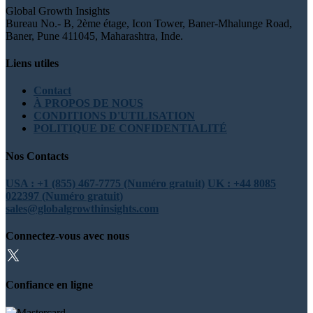
Global Growth Insights
Bureau No.- B, 2ème étage, Icon Tower, Baner-Mhalunge Road,
Baner, Pune 411045, Maharashtra, Inde.
Liens utiles
Contact
À PROPOS DE NOUS
CONDITIONS D'UTILISATION
POLITIQUE DE CONFIDENTIALITÉ
Nos Contacts
USA : +1 (855) 467-7775 (Numéro gratuit)
UK : +44 8085
022397 (Numéro gratuit)
sales@globalgrowthinsights.com
Connectez-vous avec nous
Confiance en ligne