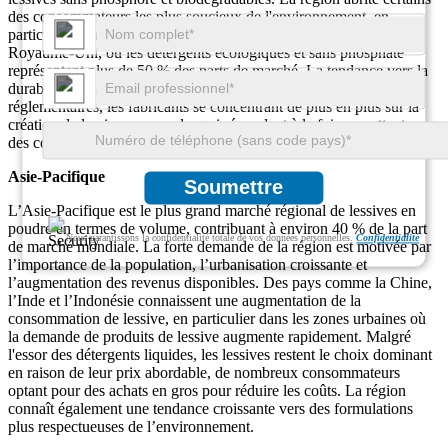
des consommateurs les plus soucieux de l'environnement, en
particulier dans des pays comme l'Allemagne, la France et le
Royaume-Uni, où les détergents écologiques et sans phosphate
représentent plus de 50 % des parts de marché. La tendance vers la
durabilité stimule à la fois l'innovation et les changements
réglementaires, les fabricants se concentrant de plus en plus sur la
création de lessives en poudre qui répondent à la fois aux attentes
des consommateurs et aux normes environnementales.
Asie-Pacifique
Soumettre
L’Asie-Pacifique est le plus grand marché régional de lessives en
poudre en termes de volume, contribuant à environ 40 % de la part
Nous garantissons la confidentialité totale de vos données personnelles.
Confidentialité
de marché mondiale. La forte demande de la région est motivée par
l’importance de la population, l’urbanisation croissante et
l’augmentation des revenus disponibles. Des pays comme la Chine,
l’Inde et l’Indonésie connaissent une augmentation de la
consommation de lessive, en particulier dans les zones urbaines où
la demande de produits de lessive augmente rapidement. Malgré
l'essor des détergents liquides, les lessives restent le choix dominant
en raison de leur prix abordable, de nombreux consommateurs
optant pour des achats en gros pour réduire les coûts. La région
connaît également une tendance croissante vers des formulations
plus respectueuses de l’environnement.