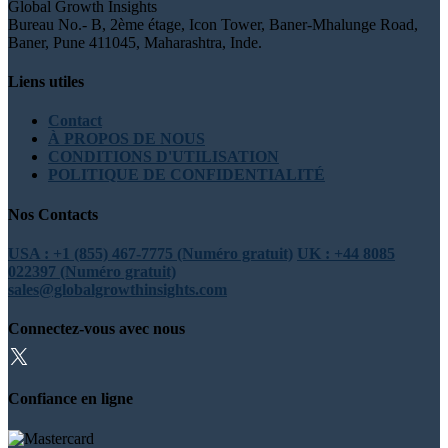
Global Growth Insights
Bureau No.- B, 2ème étage, Icon Tower, Baner-Mhalunge Road,
Baner, Pune 411045, Maharashtra, Inde.
Liens utiles
Contact
À PROPOS DE NOUS
CONDITIONS D'UTILISATION
POLITIQUE DE CONFIDENTIALITÉ
Nos Contacts
USA : +1 (855) 467-7775 (Numéro gratuit)
UK : +44 8085
022397 (Numéro gratuit)
sales@globalgrowthinsights.com
Connectez-vous avec nous
Confiance en ligne