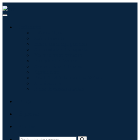
Industries
Informatique
Soins de santé
Machines et équipements
Automobile et transports
Nourriture et boissons
Énergie et puissance
Aérospatiale et défense
Agriculture
Produits chimiques et matériaux
Architecture
Biens de consommation
Blogs
À propos
Contact