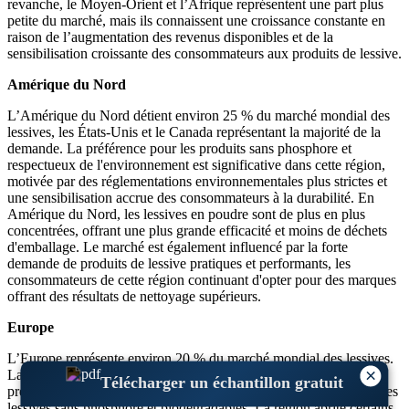
revanche, le Moyen-Orient et l’Afrique représentent une part plus
petite du marché, mais ils connaissent une croissance constante en
raison de l’augmentation des revenus disponibles et de la
sensibilisation croissante des consommateurs aux produits de lessive.
Amérique du Nord
L’Amérique du Nord détient environ 25 % du marché mondial des
lessives, les États-Unis et le Canada représentant la majorité de la
demande. La préférence pour les produits sans phosphore et
respectueux de l'environnement est significative dans cette région,
motivée par des réglementations environnementales plus strictes et
une sensibilisation accrue des consommateurs à la durabilité. En
Amérique du Nord, les lessives en poudre sont de plus en plus
concentrées, offrant une plus grande efficacité et moins de déchets
d'emballage. Le marché est également influencé par la forte
demande de produits de lessive pratiques et performants, les
consommateurs de cette région continuant d'opter pour des marques
offrant des résultats de nettoyage supérieurs.
Europe
L’Europe représente environ 20 % du marché mondial des lessives.
×
La demande en Europe est fortement influencée par les
Télécharger un échantillon gratuit
préoccupations environnementales, avec une forte évolution vers les
lessives sans phosphore et biodégradables. La région abrite certains