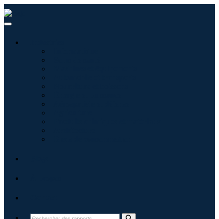
Industries
Informatique
Soins de santé
Machines et équipements
Automobile et transports
Nourriture et boissons
Énergie et puissance
Aérospatiale et défense
Agriculture
Produits chimiques et matériaux
Architecture
Biens de consommation
Blogs
À propos
Contact