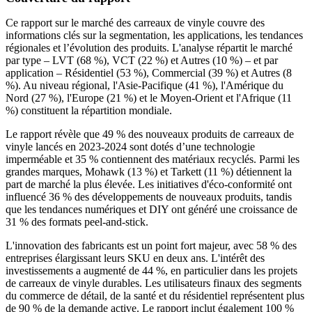
Ce rapport sur le marché des carreaux de vinyle couvre des
informations clés sur la segmentation, les applications, les tendances
régionales et l’évolution des produits. L'analyse répartit le marché
par type – LVT (68 %), VCT (22 %) et Autres (10 %) – et par
application – Résidentiel (53 %), Commercial (39 %) et Autres (8
%). Au niveau régional, l'Asie-Pacifique (41 %), l'Amérique du
Nord (27 %), l'Europe (21 %) et le Moyen-Orient et l'Afrique (11
%) constituent la répartition mondiale.
Le rapport révèle que 49 % des nouveaux produits de carreaux de
vinyle lancés en 2023-2024 sont dotés d’une technologie
imperméable et 35 % contiennent des matériaux recyclés. Parmi les
grandes marques, Mohawk (13 %) et Tarkett (11 %) détiennent la
part de marché la plus élevée. Les initiatives d'éco-conformité ont
influencé 36 % des développements de nouveaux produits, tandis
que les tendances numériques et DIY ont généré une croissance de
31 % des formats peel-and-stick.
L'innovation des fabricants est un point fort majeur, avec 58 % des
entreprises élargissant leurs SKU en deux ans. L'intérêt des
investissements a augmenté de 44 %, en particulier dans les projets
de carreaux de vinyle durables. Les utilisateurs finaux des segments
du commerce de détail, de la santé et du résidentiel représentent plus
de 90 % de la demande active. Le rapport inclut également 100 %