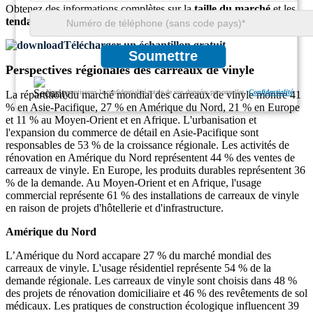
Obtenez des informations complètes sur la
taille du marché
et les
tendances de croissance
Télécharger un échantillon gratuit
Soumettre
Perspectives régionales des carreaux de vinyle
Nous garantissons la confidentialité totale de vos données personnelles.
Confidentialité
La répartition du marché mondial des carreaux de vinyle montre 41
% en Asie-Pacifique, 27 % en Amérique du Nord, 21 % en Europe
et 11 % au Moyen-Orient et en Afrique. L'urbanisation et
l'expansion du commerce de détail en Asie-Pacifique sont
responsables de 53 % de la croissance régionale. Les activités de
rénovation en Amérique du Nord représentent 44 % des ventes de
carreaux de vinyle. En Europe, les produits durables représentent 36
% de la demande. Au Moyen-Orient et en Afrique, l'usage
commercial représente 61 % des installations de carreaux de vinyle
en raison de projets d'hôtellerie et d'infrastructure.
Amérique du Nord
L’Amérique du Nord accapare 27 % du marché mondial des
carreaux de vinyle. L'usage résidentiel représente 54 % de la
demande régionale. Les carreaux de vinyle sont choisis dans 48 %
des projets de rénovation domiciliaire et 46 % des revêtements de sol
médicaux. Les pratiques de construction écologique influencent 39