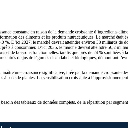
nce constante en raison de la demande croissante d’ingrédients alimentai
sformation des aliments et les produits nutraceutiques. Le marché était é
5,0 %. D’ici 2027, le marché devrait atteindre environ 38 milliards de do
es prêts à consommer. D’ici 2035, le marché devrait atteindre 56,2 milli
s et de boissons fonctionnelles, tandis que près de 24 % sont liées à la
ncentrés de jus de légumes clean label et biologiques, démontrant l’évolu
nnaître une croissance significative, tirée par la demande croissante d
s à base de plantes. La sensibilisation croissante à l’approvisionnement 
i besoin des
tableaux de données complets, de la répartition par segment 