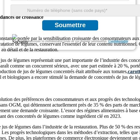
dances de croissance
Soumettre
stante, portée par la sensibilisation croissante des consommateurs aux 
Nous garantissons la confidentialité totale de vos données personnelles.
Confidentialité
ratation de légumes, conservant l'essentiel de leur contenu nutritionnel. 
 au détail et de la restauration.
jus de légumes représentait une part importante de l’industrie des conc
aît comme un concurrent sérieux, avec une part estimée à 20 %, portée
oduction de jus de légumes concentrés était attribuée aux tomates,
carot
bel et biologiques a encore stimulé la demande de concentrés de jus de l
lution des préférences des consommateurs et aux progrès des technolog
 sans OGM, qui détiennent actuellement près de 35 % des parts de march
également une demande croissante. L’essor des régimes alimentaires à bas
nant des concentrés de légumes comme ingrédient clé en 2023.
e jus de légumes dans l’industrie de la restauration. Plus de 50 % des re
s progrès technologiques dans les méthodes d’extraction, telles que la 
umes. De plus, les plateformes de commerce électronique deviennent un ca