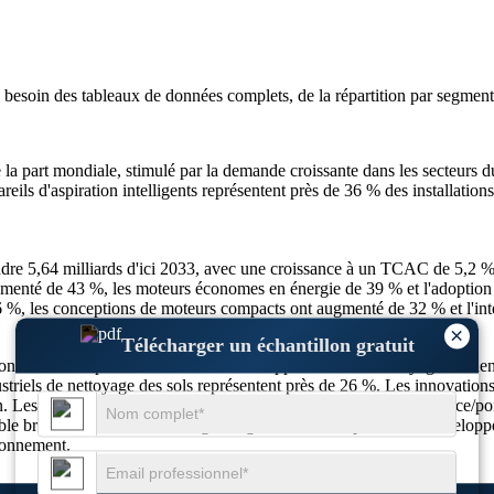
i besoin des
tableaux de données complets, de la répartition par segment 
la part mondiale, stimulé par la demande croissante dans les secteurs d
s d'aspiration intelligents représentent près de 36 % des installations 
eindre 5,64 milliards d'ici 2033, avec une croissance à un TCAC de 5,2 %
ugmenté de 43 %, les moteurs économes en énergie de 39 % et l'adoption
36 %, les conceptions de moteurs compacts ont augmenté de 32 % et l'in
×
Télécharger un échantillon gratuit
n de son adoption croissante dans les applications de nettoyage résiden
striels de nettoyage des sols représentent près de 26 %. Les innovations
an. Les conceptions de moteurs compacts avec des rapports puissance/po
aible bruit et économes en énergie a également un impact sur le dévelop
ironnement.