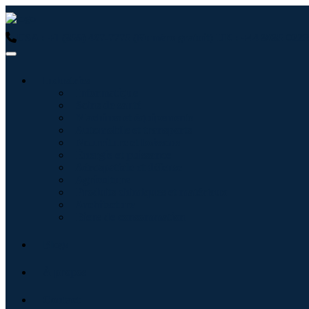
USA : +1 (855) 467-7775 (Numéro gratuit)
UK : +44 8085 0223
Industries
Informatique
Soins de santé
Machines et équipements
Automobile et transports
Nourriture et boissons
Énergie et puissance
Aérospatiale et défense
Agriculture
Produits chimiques et matériaux
Architecture
Biens de consommation
Blogs
À propos
Contact