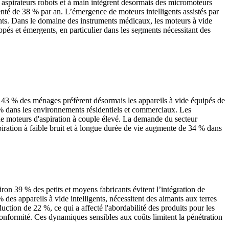
 aspirateurs robots et à main intègrent désormais des micromoteurs
nté de 38 % par an. L’émergence de moteurs intelligents assistés par
nts. Dans le domaine des instruments médicaux, les moteurs à vide
ppés et émergents, en particulier dans les segments nécessitant des
de 43 % des ménages préfèrent désormais les appareils à vide équipés de
% dans les environnements résidentiels et commerciaux. Les
 de moteurs d'aspiration à couple élevé. La demande du secteur
piration à faible bruit et à longue durée de vie augmente de 34 % dans
on 39 % des petits et moyens fabricants évitent l’intégration de
 des appareils à vide intelligents, nécessitent des aimants aux terres
tion de 22 %, ce qui a affecté l'abordabilité des produits pour les
 conformité. Ces dynamiques sensibles aux coûts limitent la pénétration