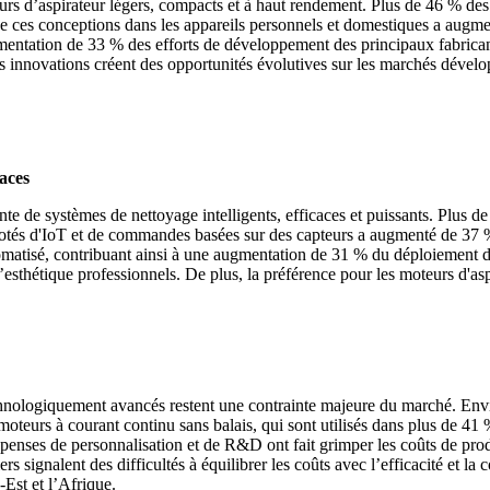
rs d’aspirateur légers, compacts et à haut rendement. Plus de 46 % des
de ces conceptions dans les appareils personnels et domestiques a augme
ugmentation de 33 % des efforts de développement des principaux fabrica
es innovations créent des opportunités évolutives sur les marchés dévelo
caces
te de systèmes de nettoyage intelligents, efficaces et puissants. Plus 
dotés d'IoT et de commandes basées sur des capteurs a augmenté de 37 
automatisé, contribuant ainsi à une augmentation de 31 % du déploiement
esthétique professionnels. De plus, la préférence pour les moteurs d'as
echnologiquement avancés restent une contrainte majeure du marché. Envir
moteurs à courant continu sans balais, qui sont utilisés dans plus de 41 %
enses de personnalisation et de R&D ont fait grimper les coûts de produc
signalent des difficultés à équilibrer les coûts avec l’efficacité et la
-Est et l’Afrique.