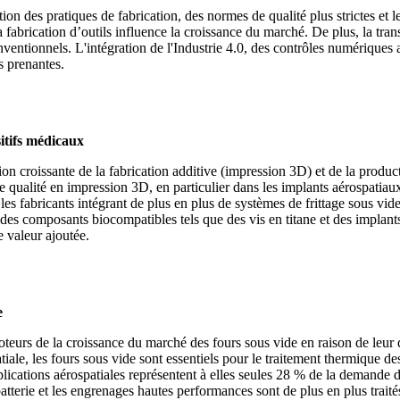
on des pratiques de fabrication, des normes de qualité plus strictes e
la fabrication d’outils influence la croissance du marché. De plus, la tr
nventionnels. L'intégration de l'Industrie 4.0, des contrôles numérique
s prenantes.
sitifs médicaux
ion croissante de la fabrication additive (impression 3D) et de la product
ute qualité en impression 3D, en particulier dans les implants aérospat
s fabricants intégrant de plus en plus de systèmes de frittage sous vide 
 des composants biocompatibles tels que des vis en titane et des implant
e valeur ajoutée.
e
oteurs de la croissance du marché des fours sous vide en raison de leur d
ale, les fours sous vide sont essentiels pour le traitement thermique des
lications aérospatiales représentent à elles seules 28 % de la demande 
batterie et les engrenages hautes performances sont de plus en plus trait