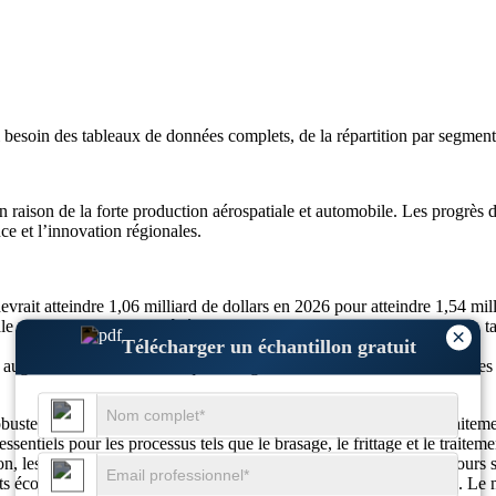
i besoin des
tableaux de données complets, de la répartition par segment 
n raison de la forte production aérospatiale et automobile. Les progrès
ce et l’innovation régionales.
devrait atteindre 1,06 milliard de dollars en 2026 pour atteindre 1,54 m
e et l'automobile a entraîné une augmentation de l'adoption de 28 %, ta
×
Télécharger un échantillon gratuit
augmenté de 23 %, tandis que l'intégration de l'automatisation dans les
uste, stimulée par la demande croissante d’environnements de traitemen
 essentiels pour les processus tels que le brasage, le frittage et le trait
n, les fabricants se tournent de plus en plus vers les systèmes de fours 
 économes en énergie ont intensifié la concurrence sur le marché. Le m