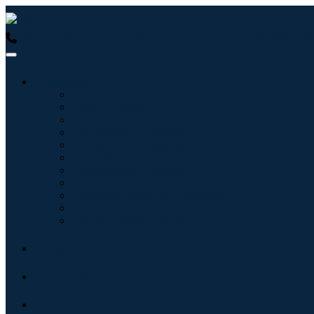
USA : +1 (855) 467-7775 (Numéro gratuit)
UK : +44 8085 0223
Industries
Informatique
Soins de santé
Machines et équipements
Automobile et transports
Nourriture et boissons
Énergie et puissance
Aérospatiale et défense
Agriculture
Produits chimiques et matériaux
Architecture
Biens de consommation
Blogs
À propos
Contact