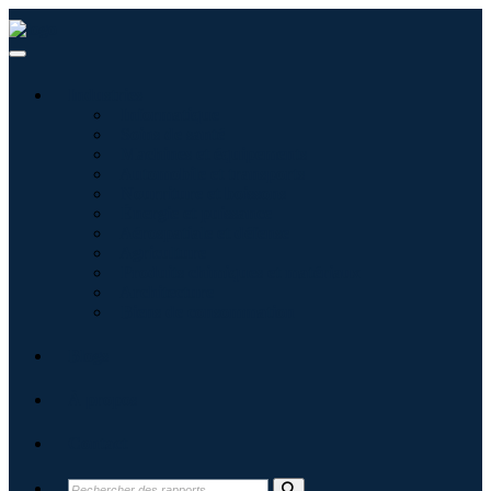
Industries
Informatique
Soins de santé
Machines et équipements
Automobile et transports
Nourriture et boissons
Énergie et puissance
Aérospatiale et défense
Agriculture
Produits chimiques et matériaux
Architecture
Biens de consommation
Blogs
À propos
Contact