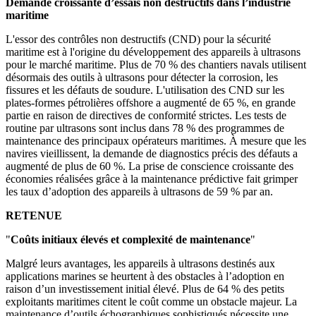
Demande croissante d’essais non destructifs dans l’industrie
maritime
L'essor des contrôles non destructifs (CND) pour la sécurité
maritime est à l'origine du développement des appareils à ultrasons
pour le marché maritime. Plus de 70 % des chantiers navals utilisent
désormais des outils à ultrasons pour détecter la corrosion, les
fissures et les défauts de soudure. L'utilisation des CND sur les
plates-formes pétrolières offshore a augmenté de 65 %, en grande
partie en raison de directives de conformité strictes. Les tests de
routine par ultrasons sont inclus dans 78 % des programmes de
maintenance des principaux opérateurs maritimes. À mesure que les
navires vieillissent, la demande de diagnostics précis des défauts a
augmenté de plus de 60 %. La prise de conscience croissante des
économies réalisées grâce à la maintenance prédictive fait grimper
les taux d’adoption des appareils à ultrasons de 59 % par an.
RETENUE
"
Coûts initiaux élevés et complexité de maintenance
"
Malgré leurs avantages, les appareils à ultrasons destinés aux
applications marines se heurtent à des obstacles à l’adoption en
raison d’un investissement initial élevé. Plus de 64 % des petits
exploitants maritimes citent le coût comme un obstacle majeur. La
maintenance d’outils échographiques sophistiqués nécessite une