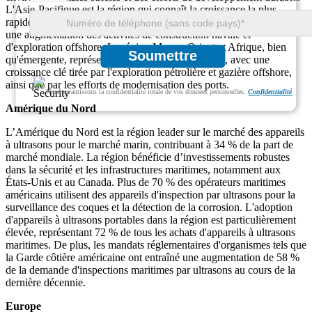
L'Asie-Pacifique est la région qui connaît la croissance la plus
rapide, contribuant à hauteur de 29 % au marché, car elle connaît
une augmentation des activités de construction navale et
d'exploration offshore. La région Moyen-Orient et Afrique, bien
Soumettre
qu'émergente, représente environ 10 % du marché, avec une
croissance clé tirée par l'exploration pétrolière et gazière offshore,
ainsi que par les efforts de modernisation des ports.
Nous garantissons la confidentialité totale de vos données personnelles.
Confidentialité
Amérique du Nord
L’Amérique du Nord est la région leader sur le marché des appareils
à ultrasons pour le marché marin, contribuant à 34 % de la part de
marché mondiale. La région bénéficie d’investissements robustes
dans la sécurité et les infrastructures maritimes, notamment aux
États-Unis et au Canada. Plus de 70 % des opérateurs maritimes
américains utilisent des appareils d'inspection par ultrasons pour la
surveillance des coques et la détection de la corrosion. L'adoption
d'appareils à ultrasons portables dans la région est particulièrement
élevée, représentant 72 % de tous les achats d'appareils à ultrasons
maritimes. De plus, les mandats réglementaires d'organismes tels que
la Garde côtière américaine ont entraîné une augmentation de 58 %
de la demande d'inspections maritimes par ultrasons au cours de la
dernière décennie.
Europe