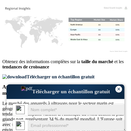
XX
XX%
XX
XX%
XX
XX%
XX
XX%
Obtenez des informations complètes sur la
taille du marché
et les
tendances de croissance
Télécharger un échantillon gratuit
Appareil à ultrasons pour les perspectives régionales
×
Télécharger un échantillon gratuit
marines
Le marché des appareils à ultrasons pour le secteur marin est
géographiquement diversifié, différentes régions présentant des
tendances d’adoption variées. L’Amérique du Nord détient la plus
grande part, représentant 34 % du marché mondial. L'Europe suit
avec une part de 27 %, tirée par des réglementations
environnementales strictes et des efforts de développement durable.