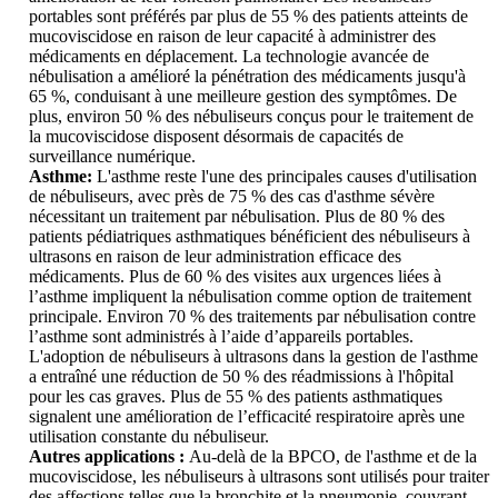
portables sont préférés par plus de 55 % des patients atteints de
mucoviscidose en raison de leur capacité à administrer des
médicaments en déplacement. La technologie avancée de
nébulisation a amélioré la pénétration des médicaments jusqu'à
65 %, conduisant à une meilleure gestion des symptômes. De
plus, environ 50 % des nébuliseurs conçus pour le traitement de
la mucoviscidose disposent désormais de capacités de
surveillance numérique.
Asthme:
L'asthme reste l'une des principales causes d'utilisation
de nébuliseurs, avec près de 75 % des cas d'asthme sévère
nécessitant un traitement par nébulisation. Plus de 80 % des
patients pédiatriques asthmatiques bénéficient des nébuliseurs à
ultrasons en raison de leur administration efficace des
médicaments. Plus de 60 % des visites aux urgences liées à
l’asthme impliquent la nébulisation comme option de traitement
principale. Environ 70 % des traitements par nébulisation contre
l’asthme sont administrés à l’aide d’appareils portables.
L'adoption de nébuliseurs à ultrasons dans la gestion de l'asthme
a entraîné une réduction de 50 % des réadmissions à l'hôpital
pour les cas graves. Plus de 55 % des patients asthmatiques
signalent une amélioration de l’efficacité respiratoire après une
utilisation constante du nébuliseur.
Autres applications :
Au-delà de la BPCO, de l'asthme et de la
mucoviscidose, les nébuliseurs à ultrasons sont utilisés pour traiter
des affections telles que la bronchite et la pneumonie, couvrant