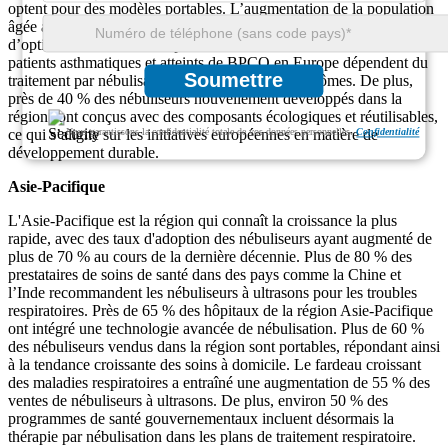
optent pour des modèles portables. L’augmentation de la population
âgée a contribué à une augmentation de 50 % de la demande
d’options de traitement respiratoire à domicile. Plus de 45 % des
patients asthmatiques et atteints de BPCO en Europe dépendent du
Soumettre
traitement par nébulisation pour gérer leurs symptômes. De plus,
près de 40 % des nébuliseurs nouvellement développés dans la
région sont conçus avec des composants écologiques et réutilisables,
Nous garantissons la confidentialité totale de vos données personnelles.
Confidentialité
ce qui s’aligne sur les initiatives européennes en matière de
développement durable.
Asie-Pacifique
L'Asie-Pacifique est la région qui connaît la croissance la plus
rapide, avec des taux d'adoption des nébuliseurs ayant augmenté de
plus de 70 % au cours de la dernière décennie. Plus de 80 % des
prestataires de soins de santé dans des pays comme la Chine et
l’Inde recommandent les nébuliseurs à ultrasons pour les troubles
respiratoires. Près de 65 % des hôpitaux de la région Asie-Pacifique
ont intégré une technologie avancée de nébulisation. Plus de 60 %
des nébuliseurs vendus dans la région sont portables, répondant ainsi
à la tendance croissante des soins à domicile. Le fardeau croissant
des maladies respiratoires a entraîné une augmentation de 55 % des
ventes de nébuliseurs à ultrasons. De plus, environ 50 % des
programmes de santé gouvernementaux incluent désormais la
thérapie par nébulisation dans les plans de traitement respiratoire.