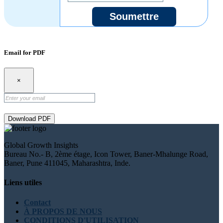
Soumettre
Email for PDF
×
Download PDF
Global Growth Insights
Bureau No.- B, 2ème étage, Icon Tower, Baner-Mhalunge Road,
Baner, Pune 411045, Maharashtra, Inde.
Liens utiles
Contact
À PROPOS DE NOUS
CONDITIONS D'UTILISATION