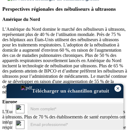
Perspectives régionales des nébuliseurs à ultrasons
Amérique du Nord
L’Amérique du Nord domine le marché des nébuliseurs à ultrasons,
représentant plus de 40 % de l’utilisation mondiale. Près de 75 %
des hôpitaux aux États-Unis utilisent des nébuliseurs à ultrasons
pour les traitements respiratoires. L'adoption de la nébulisation à
domicile a augmenté d'environ 60 %, en raison de l'augmentation
des cas de maladies pulmonaires chroniques. Plus de 50 % des
appareils respiratoires nouvellement lancés en Amérique du Nord
incluent la technologie de nébulisation par ultrasons. Plus de 65 %
des patients atteints de BPCO et d’asthme préfèrent les nébuliseurs à
ultrasons pour l’administration de médicaments. Le marché continue
de se développer en raison d'une augmentation de 55 % de la
demande de solutions de santé numériques intégrées aux
×
Télécharger un échantillon gratuit
nébuliseurs.
Europe
L’Europe détient environ 30 % des parts de marché des nébuliseurs
à ultrasons. Plus de 70 % des établissements de santé européens ont
intégré la thérapie par nébulisation dans leurs protocoles de soins
respiratoires. Près de 60 % des utilisateurs de nébuliseurs en Europe