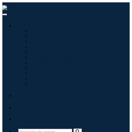
Industries
Informatique
Soins de santé
Machines et équipements
Automobile et transports
Nourriture et boissons
Énergie et puissance
Aérospatiale et défense
Agriculture
Produits chimiques et matériaux
Architecture
Biens de consommation
Blogs
À propos
Contact