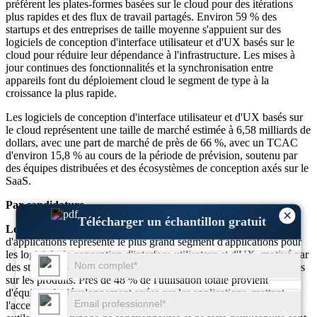
préfèrent les plates-formes basées sur le cloud pour des itérations
plus rapides et des flux de travail partagés. Environ 59 % des
startups et des entreprises de taille moyenne s'appuient sur des
logiciels de conception d'interface utilisateur et d'UX basés sur le
cloud pour réduire leur dépendance à l'infrastructure. Les mises à
jour continues des fonctionnalités et la synchronisation entre
appareils font du déploiement cloud le segment de type à la
croissance la plus rapide.
Les logiciels de conception d'interface utilisateur et d'UX basés sur
le cloud représentent une taille de marché estimée à 6,58 milliards de
dollars, avec une part de marché de près de 66 %, avec un TCAC
d'environ 15,8 % au cours de la période de prévision, soutenu par
des équipes distribuées et des écosystèmes de conception axés sur le
SaaS.
Par candidature
×
Télécharger un échantillon gratuit
Logiciels et applications :
Le développement de logiciels et
d'applications représente le plus grand segment d'applications pour
les logiciels de conception d'interface utilisateur et d'UX, motivé par
des stratégies axées sur le mobile et des modèles de croissance axés
sur les produits. Près de 48 % de l'utilisation totale provient
d'équipes de développement axées sur les applications, mettant
l'accent sur la convivialité, les performances et la rétention. Les