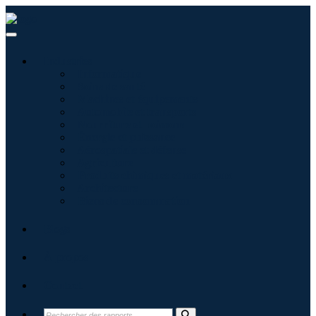
Industries
Informatique
Soins de santé
Machines et équipements
Automobile et transports
Nourriture et boissons
Énergie et puissance
Aérospatiale et défense
Agriculture
Produits chimiques et matériaux
Architecture
Biens de consommation
Blogs
À propos
Contact