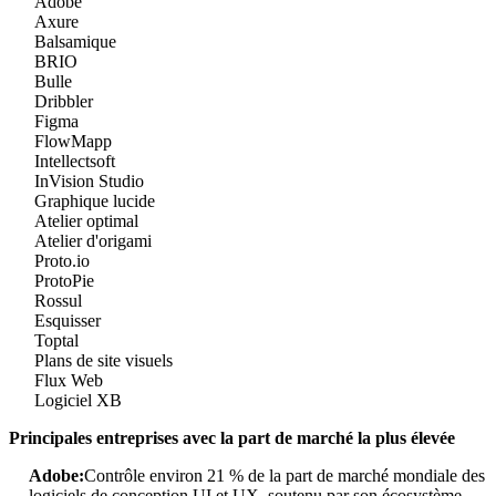
Adobe
Axure
Balsamique
BRIO
Bulle
Dribbler
Figma
FlowMapp
Intellectsoft
InVision Studio
Graphique lucide
Atelier optimal
Atelier d'origami
Proto.io
ProtoPie
Rossul
Esquisser
Toptal
Plans de site visuels
Flux Web
Logiciel XB
Principales entreprises avec la part de marché la plus élevée
Adobe:
Contrôle environ 21 % de la part de marché mondiale des
logiciels de conception UI et UX, soutenu par son écosystème