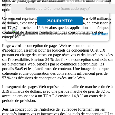
outils de prototypage de fonctionnalités et de tests d'utilisabilité sont
utilisés par plus de 63 % des concepteurs d'applications pour
optimiser les parcours des utilisateurs.
Ce segment représente une taille de marché estimée à 4,49 milliards
Soumettre
de dollars, avec une part de marché d'environ 45 %, en croissance à
un TCAC proche de 15,6 % alors que les applications numériques
continuent de dominer l'engagement des consommateurs et des
Nous garantissons la confidentialité totale de vos données personnelles.
Confidentialité
entreprises.
Page web:
La conception de pages Web reste un domaine
d'application essentiel pour les logiciels de conception UI et UX,
prenant en charge des mises en page réactives et des interfaces axées
sur l'accessibilité. Environ 34 % des flux de conception sont axés sur
les plateformes Web, pilotées par le commerce électronique, les
portails SaaS et les plateformes de contenu. Une image de marque
cohérente et une optimisation des conversions influencent près de
57 % des décisions de conception axées sur le Web.
Le segment des pages Web représente une taille de marché estimée à
3,19 milliards de dollars, avec une part de marché de près de 32 %,
avec une croissance à un TCAC d'environ 14,8 % au cours de la
période de prévision.
Jeu:
La conception de l’interface de jeu repose fortement sur les
capacités immersives et interactives des logiciels de conception UI et