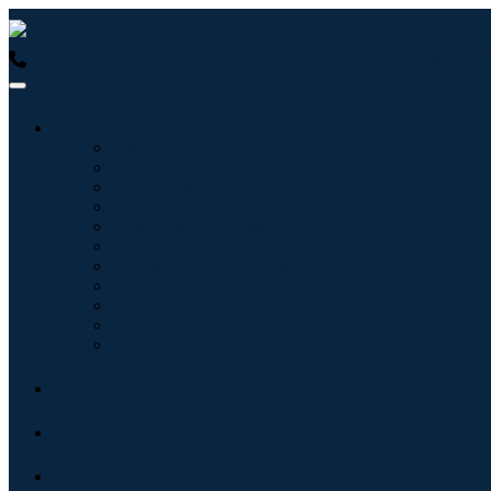
USA : +1 (855) 467-7775 (Numéro gratuit)
UK : +44 8085 0223
Industries
Informatique
Soins de santé
Machines et équipements
Automobile et transports
Nourriture et boissons
Énergie et puissance
Aérospatiale et défense
Agriculture
Produits chimiques et matériaux
Architecture
Biens de consommation
Blogs
À propos
Contact