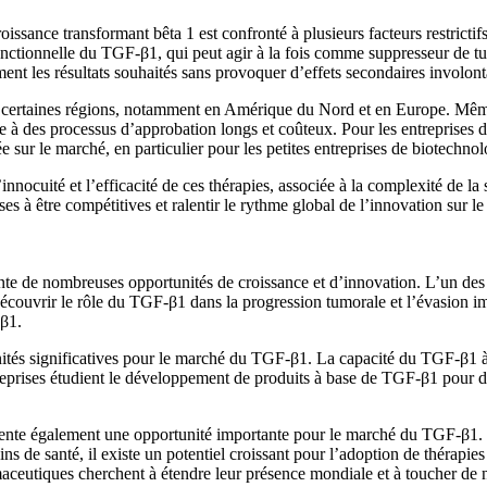
oissance transformant bêta 1 est confronté à plusieurs facteurs restricti
onctionnelle du TGF-β1, qui peut agir à la fois comme suppresseur de 
ment les résultats souhaités sans provoquer d’effets secondaires involont
ns certaines régions, notamment en Amérique du Nord et en Europe. Même 
re à des processus d’approbation longs et coûteux. Pour les entreprises 
e sur le marché, en particulier pour les petites entreprises de biotechnol
’innocuité et l’efficacité de ces thérapies, associée à la complexité de l
ises à être compétitives et ralentir le rythme global de l’innovation sur
te de nombreuses opportunités de croissance et d’innovation. L’un des
écouvrir le rôle du TGF-β1 dans la progression tumorale et l’évasion im
-β1.
és significatives pour le marché du TGF-β1. La capacité du TGF-β1 à fav
reprises étudient le développement de produits à base de TGF-β1 pour div
nte également une opportunité importante pour le marché du TGF-β1. Al
oins de santé, il existe un potentiel croissant pour l’adoption de théra
aceutiques cherchent à étendre leur présence mondiale et à toucher de n