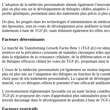
L’adoption de la médecine personnalisée stimule également l’innovat
plus en plus mis sur le développement de thérapies ciblées adaptées à
profils génétiques, permettant ainsi des traitements plus précis et plus 
De plus, les progrès dans les technologies d’administration de médic
des liposomes, sont en cours de développement pour améliorer la biodis
traitements à base de TGF-β1, mais réduisent également les effets second
Facteurs déterminants
Le marché du Transforming Growth Factor Beta 1 (TGF-β1) est stimulé p
motrices est la prévalence croissante de maladies chroniques telles q
dans la régulation de la croissance cellulaire, de la différenciation e
de thérapies efficaces ciblant les voies du TGF-β1, propulsant ainsi l
L’essor de la médecine personnalisée est également un moteur importa
plus en plus mis sur l’adaptation des thérapies en fonction de la cons
choix pour de tels traitements personnalisés. La capacité de développe
marché, car ces thérapies offrent le potentiel d’une efficacité amélioré
L’environnement réglementaire favorable est un autre facteur contribu
TGF-β1 et proposent des voies d'approbation plus rationalisées pour l
investir davantage dans le développement de produits à base de TGF-β1,
Facteurs restrictifs