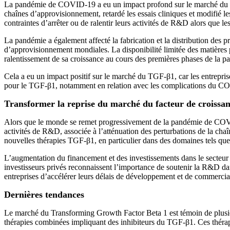
La pandémie de COVID-19 a eu un impact profond sur le marché du Tra
chaînes d’approvisionnement, retardé les essais cliniques et modifié 
contraintes d’arrêter ou de ralentir leurs activités de R&D alors que le
La pandémie a également affecté la fabrication et la distribution des p
d’approvisionnement mondiales. La disponibilité limitée des matières
ralentissement de sa croissance au cours des premières phases de la p
Cela a eu un impact positif sur le marché du TGF-β1, car les entreprise
pour le TGF-β1, notamment en relation avec les complications du COVI
Transformer la reprise du marché du facteur de croiss
Alors que le monde se remet progressivement de la pandémie de COVID-
activités de R&D, associée à l’atténuation des perturbations de la c
nouvelles thérapies TGF-β1, en particulier dans des domaines tels que 
L’augmentation du financement et des investissements dans le secteur 
investisseurs privés reconnaissent l’importance de soutenir la R&D da
entreprises d’accélérer leurs délais de développement et de commercia
Dernières tendances
Le marché du Transforming Growth Factor Beta 1 est témoin de plusieurs
thérapies combinées impliquant des inhibiteurs du TGF-β1. Ces thérap