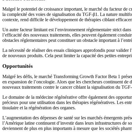
Malgré le potentiel de croissance important, le marché du facteur de cr
la complexité des voies de signalisation du TGF-β1. La nature multif
contexte, rend difficile le développement de thérapies ciblant efficace
Un autre facteur limitant est l’environnement réglementaire strict da
l’efficacité des nouveaux traitements, elles peuvent également condui
obstacles réglementaires peut constituer un obstacle important à l’entré
La nécessité de réaliser des essais cliniques approfondis pour valider l
de nouveaux produits. Cela peut limiter la capacité des petites entrepr
Opportunités
Malgré les défis, le marché Transforming Growth Factor Beta 1 présen
en expansion de l’oncologie. Alors que les chercheurs continuent de d
nouveaux traitements contre le cancer ciblant la signalisation du TGF
Le domaine de la médecine régénérative offre également des opportunit
précieux pour une utilisation dans les thérapies régénératives. Les ent
tissulaire et la régénération des organes.
L’augmentation des dépenses de santé sur les marchés émergents prése
l’Amérique latine continuent d’investir dans leurs infrastructures de s
deviennent de plus en plus importants à mesure que les sociétés pharm