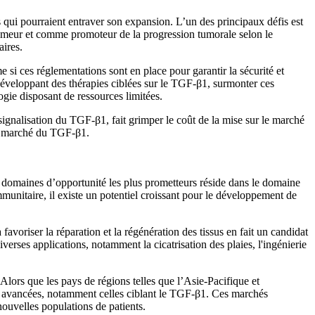
fs qui pourraient entraver son expansion. L’un des principaux défis est
tumeur et comme promoteur de la progression tumorale selon le
aires.
si ces réglementations sont en place pour garantir la sécurité et
développant des thérapies ciblées sur le TGF-β1, surmonter ces
ogie disposant de ressources limitées.
a signalisation du TGF-β1, fait grimper le coût de la mise sur le marché
 le marché du TGF-β1.
 domaines d’opportunité les plus prometteurs réside dans le domaine
munitaire, il existe un potentiel croissant pour le développement de
oriser la réparation et la régénération des tissus en fait un candidat
erses applications, notamment la cicatrisation des plaies, l'ingénierie
ors que les pays de régions telles que l’Asie-Pacifique et
pies avancées, notamment celles ciblant le TGF-β1. Ces marchés
ouvelles populations de patients.