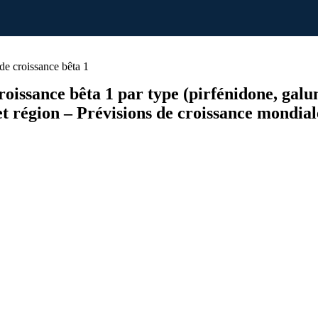
e croissance bêta 1
issance bêta 1 par type (pirfénidone, galuni
) et région – Prévisions de croissance mondia