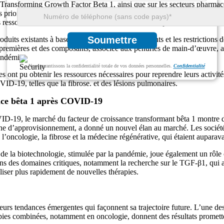
nsforming Growth Factor Beta 1, ainsi que sur les secteurs pharmaceu
les priorités de recherche, entraînant des défis importants pour le mar
s ressources étaient réorientées vers la lutte contre la pandémie.
Soumettre
roduits existants à base de TGF-β1, les confinements et les restrictions
 premières et des composants, associée aux pénuries de main-d’œuvre, 
andémie.
Nous garantissons la confidentialité totale de vos données personnelles.
Confidentialité
s ont pu obtenir les ressources nécessaires pour reprendre leurs activit
D-19, telles que la fibrose. et des lésions pulmonaires.
ance bêta 1 après COVID-19
19, le marché du facteur de croissance transformant bêta 1 montre des 
haîne d’approvisionnement, a donné un nouvel élan au marché. Les soci
l’oncologie, la fibrose et la médecine régénérative, qui étaient auparav
de la biotechnologie, stimulée par la pandémie, joue également un rôle 
ns des domaines critiques, notamment la recherche sur le TGF-β1, qui a
liser plus rapidement de nouvelles thérapies.
 tendances émergentes qui façonnent sa trajectoire future. L’une des ten
ies combinées, notamment en oncologie, donnent des résultats prometteur