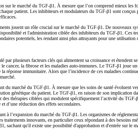
ion sur le marché du TGF-β1. À mesure que l’on comprend mieux les fon
 chaque patient. Les inhibiteurs et modulateurs du TGF-β1 sont conçus po
efficaces.
aments jouent un rôle crucial sur le marché du TGF-β1. De nouveaux sys
ponibilité et l'administration ciblée des inhibiteurs du TGF-β1. Ces te
aires potentiels, les rendant ainsi plus attrayants pour une utilisation 
ar plusieurs facteurs clés qui alimentent sa croissance et étendent ses
ue le cancer, la fibrose et les maladies auto-immunes. Le TGF-β1 joue u
t de la réponse immunitaire. Alors que l’incidence de ces maladies conti
e marché.
nt du marché du TGF-β1. À mesure que les soins de santé évoluent vers 
titution génétique du patient. Le TGF-β1, en raison de son implication d
r des thérapies ciblées qui modulent spécifiquement l’activité du TGF-β
e et d’une réduction des effets secondaires.
ant à l’expansion du marché du TGF-β1. Les organismes de réglementatio
es traitements innovants, en particulier ceux répondant à des besoins mé
 sachant qu'il existe une possibilité d'approbation et d'entrée sur le m