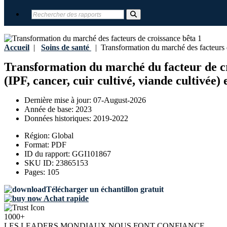
Accueil
|
Soins de santé
|
Transformation du marché des facteurs d
Transformation du marché du facteur de cro
(IPF, cancer, cuir cultivé, viande cultivée
Dernière mise à jour:
07-August-2026
Année de base:
2023
Données historiques:
2019-2022
Région:
Global
Format:
PDF
ID du rapport:
GGI101867
SKU ID:
23865153
Pages:
105
Télécharger un échantillon gratuit
Achat rapide
1000+
LES LEADERS MONDIAUX NOUS FONT CONFIANCE