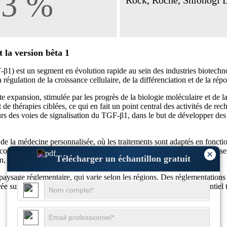
 la version bêta 1
-β1) est un segment en évolution rapide au sein des industries biotech
 régulation de la croissance cellulaire, de la différenciation et de la ré
 expansion, stimulée par les progrès de la biologie moléculaire et de
e thérapies ciblées, ce qui en fait un point central des activités de re
 des voies de signalisation du TGF-β1, dans le but de développer des t
 la médecine personnalisée, où les traitements sont adaptés en fonction
 comme un facteur critique dans la progression tumorale et les métastas
×
Télécharger un échantillon gratuit
n, stimulant encore la croissance du marché.
sage réglementaire, qui varie selon les régions. Des réglementations s
ntrée sur le marché. Cependant, la reconnaissance croissante du potentie