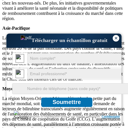
chez les nouveau-nés. De plus, les initiatives gouvernementales
visant à améliorer la santé néonatale et la disponibilité de politiques
de remboursement contribuent à la croissance du marché dans cette
région.
Asie-Pacifique
×
La région Asie-Pacifique devrait connaître la plus forte croissance
Télécharger un échantillon gratuit
sur le marché des compteurs de bilirubine transcutanée, représentant
environ 20 % de la part mondiale. Des pays comme la Chine, l’Inde
et le Japon constatent une augmentation du nombre d’établissements
de soins néonatals et une sensibilisation accrue à la jaunisse chez les
nouveau-nés. L’augmentation du taux de natalité, l’amélioration des
infrastructures de santé et l’adoption croissante de dispositifs
médicaux avancés dans les économies émergentes comme l’Inde et
la Chine sont des moteurs clés de ce marché.
Moyen-Orient et Afrique
La région Moyen-Orient et Afrique détient la plus petite part du
Soumettre
marché mondial, soit environ 10 %. Cependant, la demande de
lecteurs de bilirubine transcutanés augmente régulièrement en raison
de l'amélioration des établissements de santé, en particulier dans les
Nous garantissons la confidentialité totale de vos données personnelles.
Confidentialité
pays du Conseil de coopération du Golfe (CCG). L’augmentation
des dépenses de santé, parallèlement à l’attention croissante portée à