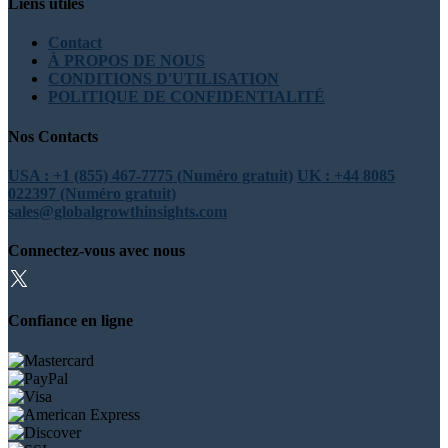
Liens utiles
Contact
À PROPOS DE NOUS
CONDITIONS D'UTILISATION
POLITIQUE DE CONFIDENTIALITÉ
Nos Contacts
USA : +1 (855) 467-7775 (Numéro gratuit)
UK : +44 8085
022397 (Numéro gratuit)
sales@globalgrowthinsights.com
Connectez-vous avec nous
Confiance en ligne