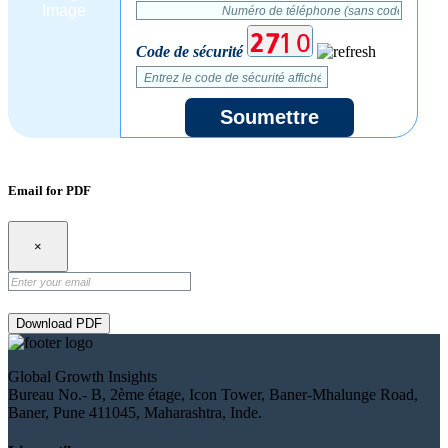
Code de sécurité
Soumettre
Email for PDF
×
Download PDF
Global Growth Insights
Bureau No.- B, 2ème étage, Icon Tower, Baner-Mhalunge Road,
Baner, Pune 411045, Maharashtra, Inde.