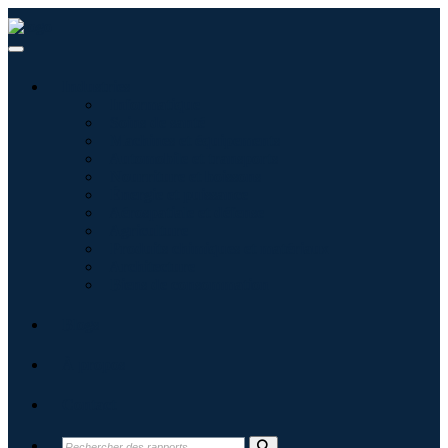
Industries
Informatique
Soins de santé
Machines et équipements
Automobile et transports
Nourriture et boissons
Énergie et puissance
Aérospatiale et défense
Agriculture
Produits chimiques et matériaux
Architecture
Biens de consommation
Blogs
À propos
Contact