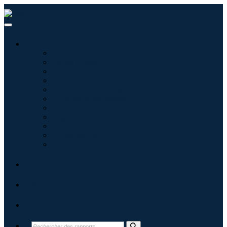
Industries
Informatique
Soins de santé
Machines et équipements
Automobile et transports
Nourriture et boissons
Énergie et puissance
Aérospatiale et défense
Agriculture
Produits chimiques et matériaux
Architecture
Biens de consommation
Blogs
À propos
Contact