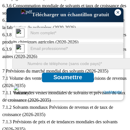
6.3.6 Consommation mondiale de solvants et taux de croissance des
×
soins personnels (2020-2026)
Télécharger un échantillon gratuit
6.3.7 Consommation mondiale de solvants et taux de croissance de
la fabrication de polymères (2020-2026)
6.3.8 Consommation mondiale de solvants et taux de croissance des
produits chimiques agricoles (2020-2026)
6.3.9 Consommation mondiale de solvants et taux de croissance des
autres (2020-2026)
7 Prévisions du marché mondial des solvants (2026-2035)
Soumettre
7.1 Volume des ventes mondiales de solvants, prévisions de revenus
(2026-2035)
7.1.1 Volume des ventes mondiales de solvants et prévision du taux
Nous garantissons la confidentialité totale de vos données personnelles.
Confidentialité
de croissance (2026-2035)
7.1.2 Solvants mondiaux Prévisions de revenus et de taux de
croissance (2026-2035)
7.1.3 Prévisions de prix et de tendances mondiales des solvants
(2026-2035)