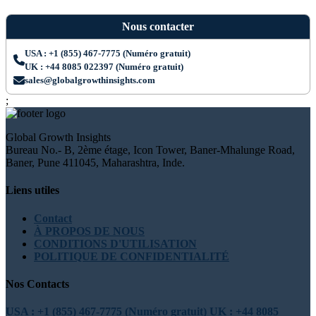
Nous contacter
USA : +1 (855) 467-7775 (Numéro gratuit)
UK : +44 8085 022397 (Numéro gratuit)
sales@globalgrowthinsights.com
;
Global Growth Insights
Bureau No.- B, 2ème étage, Icon Tower, Baner-Mhalunge Road,
Baner, Pune 411045, Maharashtra, Inde.
Liens utiles
Contact
À PROPOS DE NOUS
CONDITIONS D'UTILISATION
POLITIQUE DE CONFIDENTIALITÉ
Nos Contacts
USA : +1 (855) 467-7775 (Numéro gratuit)
UK : +44 8085