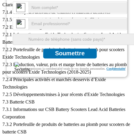
Clarios Scooters (2018-2025)
7.1.4 Principales activités de Clarios et marchés desservis
7.1.5 Développements/mises à jour récents de Clarios
7.2 Exide Technologies
7.2.1 Informations sur Exide Technologies Scooters Lead Acid
Batteries Corporation
7.2.2 Portefeuille de produits de batteries au plomb pour scooters
Soumettre
Exide Technologies
7.2.3 Production, valeur, prix et marge brute de batteries au plomb
Nous garantissons la confidentialité totale de vos données personnelles.
Confidentialité
pour scooters Exide Technologies (2018-2025)
7.2.4 Principales activités et marchés desservis d’Exide
Technologies
7.2.5 Développements/mises à jour récents d'Exide Technologies
7.3 Batterie CSB
7.3.1 Informations sur CSB Battery Scooters Lead Acid Batteries
Corporation
7.3.2 Portefeuille de produits de batteries au plomb pour scooters de
batterie CSB