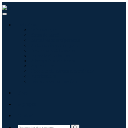
Industries
Informatique
Soins de santé
Machines et équipements
Automobile et transports
Nourriture et boissons
Énergie et puissance
Aérospatiale et défense
Agriculture
Produits chimiques et matériaux
Architecture
Biens de consommation
Blogs
À propos
Contact