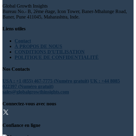
Global Growth Insights
Bureau No.- B, 2ème étage, Icon Tower, Baner-Mhalunge Road,
Baner, Pune 411045, Maharashtra, Inde.
Liens utiles
Contact
À PROPOS DE NOUS
CONDITIONS D'UTILISATION
POLITIQUE DE CONFIDENTIALITÉ
Nos Contacts
USA : +1 (855) 467-7775 (Numéro gratuit)
UK : +44 8085
022397 (Numéro gratuit)
sales@globalgrowthinsights.com
Connectez-vous avec nous
Confiance en ligne