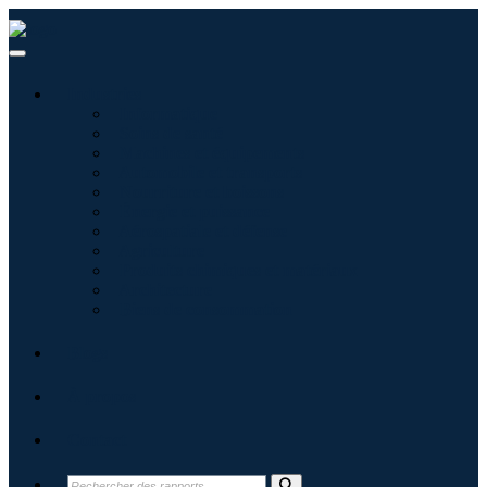
Industries
Informatique
Soins de santé
Machines et équipements
Automobile et transports
Nourriture et boissons
Énergie et puissance
Aérospatiale et défense
Agriculture
Produits chimiques et matériaux
Architecture
Biens de consommation
Blogs
À propos
Contact