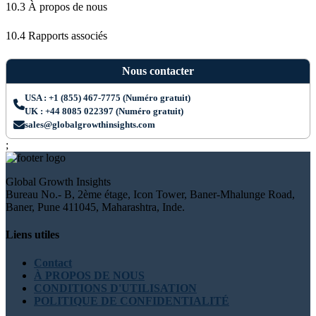
10.3 À propos de nous
10.4 Rapports associés
Nous contacter
USA : +1 (855) 467-7775 (Numéro gratuit)
UK : +44 8085 022397 (Numéro gratuit)
sales@globalgrowthinsights.com
;
Global Growth Insights
Bureau No.- B, 2ème étage, Icon Tower, Baner-Mhalunge Road,
Baner, Pune 411045, Maharashtra, Inde.
Liens utiles
Contact
À PROPOS DE NOUS
CONDITIONS D'UTILISATION
POLITIQUE DE CONFIDENTIALITÉ