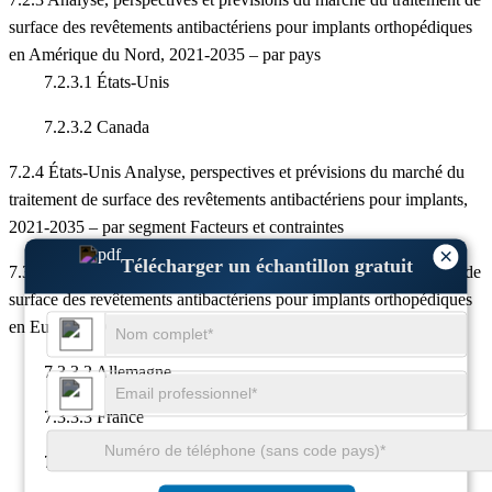
surface des revêtements antibactériens pour implants orthopédiques
en Amérique du Nord, 2021-2035 – par pays
7.2.3.1 États-Unis
7.2.3.2 Canada
7.2.4 États-Unis Analyse, perspectives et prévisions du marché du
traitement de surface des revêtements antibactériens pour implants,
2021-2035 – par segment Facteurs et contraintes
×
Télécharger un échantillon gratuit
7.3.2 Analyse, perspectives et prévisions du marché du traitement de
surface des revêtements antibactériens pour implants orthopédiques
en Europe, 2021-2035 – par tous les segments Royaume-Uni
7.3.3.2 Allemagne
7.3.3.3 France
7.3.3.1 Italie