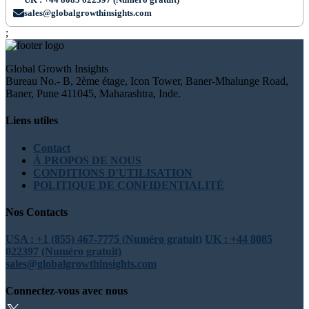
sales@globalgrowthinsights.com
;
Global Growth Insights
Bureau No.- B, 2ème étage, Icon Tower, Baner-Mhalunge Road,
Baner, Pune 411045, Maharashtra, Inde.
Liens utiles
Contact
À PROPOS DE NOUS
CONDITIONS D'UTILISATION
POLITIQUE DE CONFIDENTIALITÉ
Nos Contacts
USA : +1 (855) 467-7775 (Numéro gratuit)
UK : +44 8085
022397 (Numéro gratuit)
sales@globalgrowthinsights.com
Connectez-vous avec nous