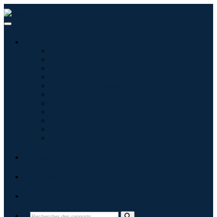
Industries
Informatique
Soins de santé
Machines et équipements
Automobile et transports
Nourriture et boissons
Énergie et puissance
Aérospatiale et défense
Agriculture
Produits chimiques et matériaux
Architecture
Biens de consommation
Blogs
À propos
Contact