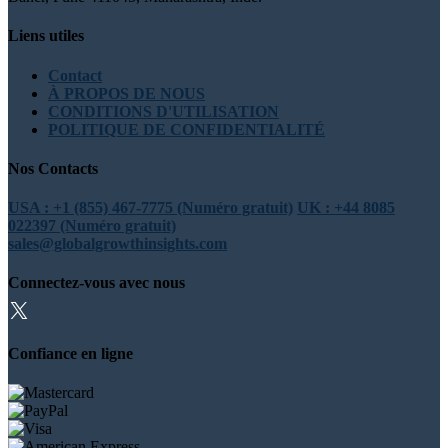
Liens utiles
Contact
À PROPOS DE NOUS
CONDITIONS D'UTILISATION
POLITIQUE DE CONFIDENTIALITÉ
Nos Contacts
USA : +1 (855) 467-7775 (Numéro gratuit)
UK : +44 8085
022397 (Numéro gratuit)
sales@globalgrowthinsights.com
Connectez-vous avec nous
Confiance en ligne