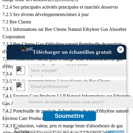
7.2.4 Ses principales activités principales et marchés desservis
7.2.5 Ses récents développements/mises à jour
7.3 Bee Chems
7.3.1 Informations sur Bee Chems Natural Ethylene Gas Absorber
Corporation
7.3.2 Bee Chems Gaz d'éthylène naturel Portefeuille de produits
×
Télécharger un échantillon gratuit
d'absorbeurs
7.3.3 Production, valeur, prix et marge brute d'absorbeurs de gaz
d'éthylène naturel de Bee Chems (2018-2025)
7.3.4 Activités principales et marchés desservis de Bee Chems
7.3.5 Développements/mises à jour récents de Bee Chems
7.4 Environ Care Products LLP
7.4.1 Environ Care Products LLP Natural Informations sur Ethylene
Gas Absorber Corporation
7.4.2 Portefeuille de produits d'absorbeurs de gaz d'éthylène naturel
Soumettre
Environ Care Products LLP
7.4.3 Production, valeur, prix et marge brute d'absorbeurs de gaz
Nous garantissons la confidentialité totale de vos données personnelles.
Confidentialité