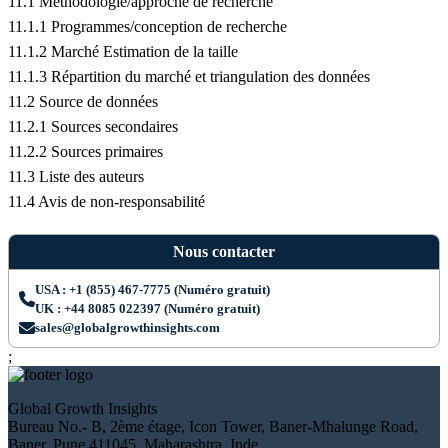
11.1 Méthodologie/approche de recherche
11.1.1 Programmes/conception de recherche
11.1.2 Marché Estimation de la taille
11.1.3 Répartition du marché et triangulation des données
11.2 Source de données
11.2.1 Sources secondaires
11.2.2 Sources primaires
11.3 Liste des auteurs
11.4 Avis de non-responsabilité
Nous contacter
USA : +1 (855) 467-7775 (Numéro gratuit)
UK : +44 8085 022397 (Numéro gratuit)
sales@globalgrowthinsights.com
;
Global Growth Insights
Bureau No.- B, 2ème étage, Icon Tower, Baner-Mhalunge Road,
Baner, Pune 411045, Maharashtra, Inde.