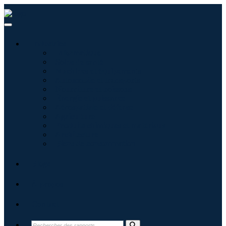
Industries
Informatique
Soins de santé
Machines et équipements
Automobile et transports
Nourriture et boissons
Énergie et puissance
Aérospatiale et défense
Agriculture
Produits chimiques et matériaux
Architecture
Biens de consommation
Blogs
À propos
Contact