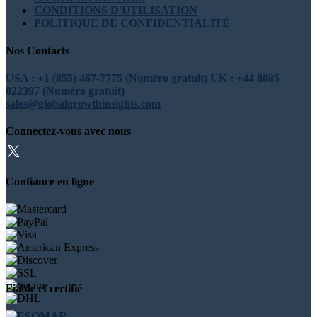
CONDITIONS D'UTILISATION
POLITIQUE DE CONFIDENTIALITÉ
Nos Contacts
USA : +1 (855) 467-7775 (Numéro gratuit)
UK : +44 8085
022397 (Numéro gratuit)
sales@globalgrowthinsights.com
Connectez-vous avec nous
Confiance en ligne
Fiable et certifié