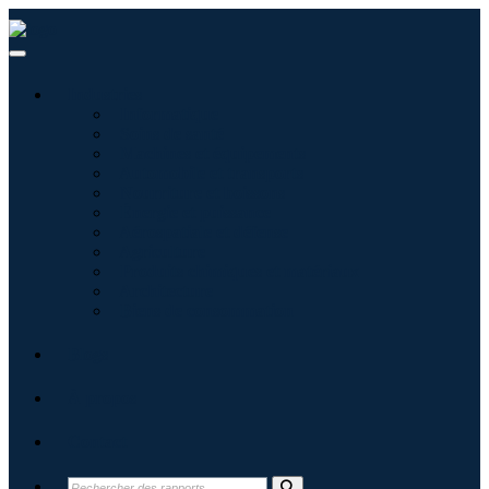
Industries
Informatique
Soins de santé
Machines et équipements
Automobile et transports
Nourriture et boissons
Énergie et puissance
Aérospatiale et défense
Agriculture
Produits chimiques et matériaux
Architecture
Biens de consommation
Blogs
À propos
Contact