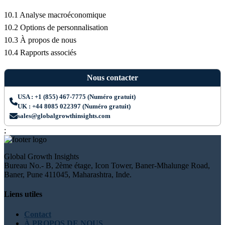
10.1 Analyse macroéconomique
10.2 Options de personnalisation
10.3 À propos de nous
10.4 Rapports associés
Nous contacter
USA : +1 (855) 467-7775 (Numéro gratuit)
UK : +44 8085 022397 (Numéro gratuit)
sales@globalgrowthinsights.com
;
Global Growth Insights
Bureau No.- B, 2ème étage, Icon Tower, Baner-Mhalunge Road,
Baner, Pune 411045, Maharashtra, Inde.
Liens utiles
Contact
À PROPOS DE NOUS