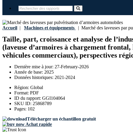
Accueil
|
Machines et équipements
|
Marché des laveuses par pul
Taille, part, croissance et analyse de l’in
(laveuse d’armoires à chargement frontal, 
véhicules commerciaux), perspectives régio
Dernière mise à jour:
27-February-2026
Année de base:
2025
Données historiques:
2021-2024
Région:
Global
Format:
PDF
ID du rapport:
GGI104064
SKU ID:
25868789
Pages:
102
Télécharger un échantillon gratuit
Achat rapide