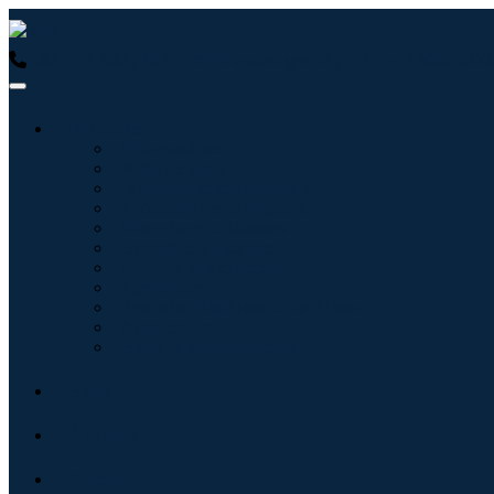
USA : +1 (855) 467-7775 (Numéro gratuit)
UK : +44 8085 0223
Industries
Informatique
Soins de santé
Machines et équipements
Automobile et transports
Nourriture et boissons
Énergie et puissance
Aérospatiale et défense
Agriculture
Produits chimiques et matériaux
Architecture
Biens de consommation
Blogs
À propos
Contact