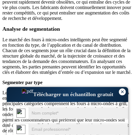
peuvent rapidement devenir obsolètes, ce qui entraîne des cycles de
vie plus courts. Les fabricants doivent continuellement innover pour
rester compétitifs, ce qui peut entraîner une augmentation des coûts
de recherche et développement.
Analyse de segmentation
Le marché des fours à micro-ondes intelligents peut être segmenté
en fonction du type, de l’application et du canal de distribution.
Chacun de ces segments joue un rôle crucial dans la définition de la
structure globale du marché, de la trajectoire de croissance et des
tendances de la demande des consommateurs. En analysant ces
segments, les parties prenantes peuvent identifier les opportunités
clés et élaborer des stratégies d’entrée ou d’expansion sur le marché.
Segmenter par type
×
Les fours à micro-ondes intelligents sont classés en différents types
Télécharger un échantillon gratuit
en fonction de leur fonctionnalité et de leur conception. Les
principales catégories comprennent les fours à micro-ondes à grill,
les fours à micro-ondes à convection et les fours à micro-ondes/à
ondes lumineuses. Les fours à micro-ondes grill sont populaires
parmi les consommateurs qui préfèrent que leur micro-ondes soit
doté de fonctionnalités de grillage supplémentaires, leur permettant
de rôtir et de rendre croustillants les aliments. Ces fours sont