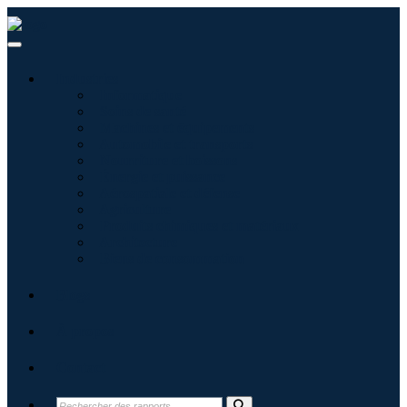
Industries
Informatique
Soins de santé
Machines et équipements
Automobile et transports
Nourriture et boissons
Énergie et puissance
Aérospatiale et défense
Agriculture
Produits chimiques et matériaux
Architecture
Biens de consommation
Blogs
À propos
Contact