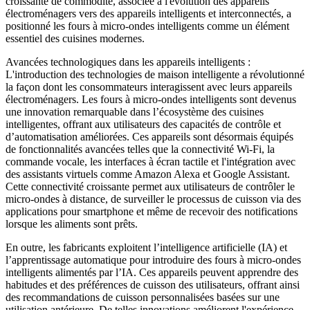
croissante de commodité, associée à l'évolution des appareils
électroménagers vers des appareils intelligents et interconnectés, a
positionné les fours à micro-ondes intelligents comme un élément
essentiel des cuisines modernes.
Avancées technologiques dans les appareils intelligents :
L'introduction des technologies de maison intelligente a révolutionné
la façon dont les consommateurs interagissent avec leurs appareils
électroménagers. Les fours à micro-ondes intelligents sont devenus
une innovation remarquable dans l’écosystème des cuisines
intelligentes, offrant aux utilisateurs des capacités de contrôle et
d’automatisation améliorées. Ces appareils sont désormais équipés
de fonctionnalités avancées telles que la connectivité Wi-Fi, la
commande vocale, les interfaces à écran tactile et l'intégration avec
des assistants virtuels comme Amazon Alexa et Google Assistant.
Cette connectivité croissante permet aux utilisateurs de contrôler le
micro-ondes à distance, de surveiller le processus de cuisson via des
applications pour smartphone et même de recevoir des notifications
lorsque les aliments sont prêts.
En outre, les fabricants exploitent l’intelligence artificielle (IA) et
l’apprentissage automatique pour introduire des fours à micro-ondes
intelligents alimentés par l’IA. Ces appareils peuvent apprendre des
habitudes et des préférences de cuisson des utilisateurs, offrant ainsi
des recommandations de cuisson personnalisées basées sur une
utilisation antérieure. De telles innovations améliorent l'expérience