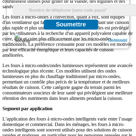
couramment utilisés pour griller de la viande, des légumes et des
sandwichs, ce qui en fait un choix polyvalent pour les ménages.
Les fours à micro-ondes à convection, quant à eux, sont équipés
d'un ventilateur qui fait circuler l'air chaud, permettant une cuisson
Soumettre
plus rapide et plus uniforme. Ce type de micro-ondes est privilégié
par les utilisateurs à la recherche d'un appareil polyvalent capable de
cuire, rôtir et cuire plus efficacement que les micro-ondes
Nous garantissons la confidentialité totale de vos données personnelles.
Confidentialité
traditionnels. La préférence croissante pour ces modèles est motivée
par leur efficacité énergétique et leurs capacités de cuisson
améliorées.
Les fours à micro-ondes/ondes lumineuses représentent une avancée
technologique plus récente. Ces modèles utilisent des ondes
lumineuses en plus du chauffage traditionnel par micro-ondes,
permettant un contrôle plus précis de la température et de meilleurs
résultats de cuisson. Cette catégorie gagne du terrain parmi les
consommateurs soucieux de leur santé qui privilégient une meilleure
rétention des nutriments dans leurs aliments pendant la cuisson.
Segment par application
L’application des fours à micro-ondes intelligents varie entre l’usage
domestique et commercial. Dans les ménages, les fours à micro-
ondes intelligents sont souvent utilisés pour des solutions de cuisson
rapides et pratiques, en particulier pour les personnes pressées par le