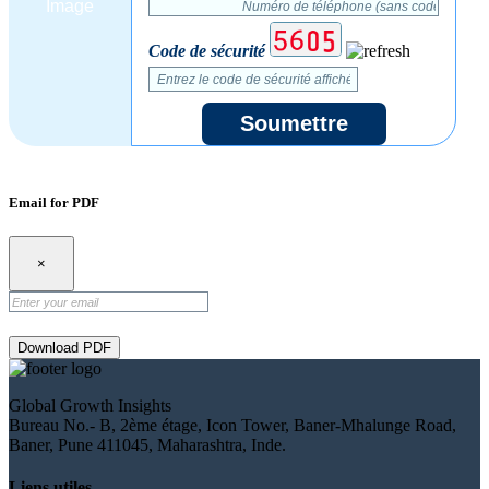
Code de sécurité
Soumettre
Email for PDF
×
Download PDF
Global Growth Insights
Bureau No.- B, 2ème étage, Icon Tower, Baner-Mhalunge Road,
Baner, Pune 411045, Maharashtra, Inde.
Liens utiles