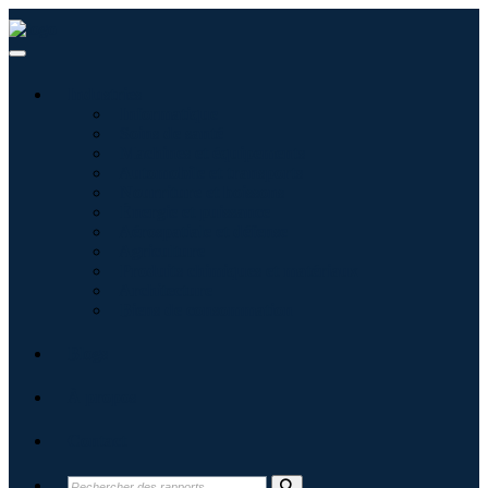
Industries
Informatique
Soins de santé
Machines et équipements
Automobile et transports
Nourriture et boissons
Énergie et puissance
Aérospatiale et défense
Agriculture
Produits chimiques et matériaux
Architecture
Biens de consommation
Blogs
À propos
Contact