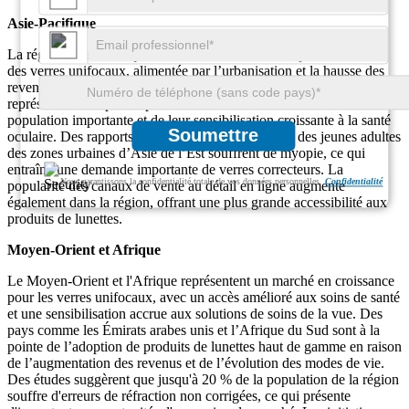
Asie-Pacifique
La région Asie-Pacifique connaît une croissance rapide du marché
des verres unifocaux, alimentée par l’urbanisation et la hausse des
revenus disponibles. Des pays comme la Chine, l’Inde et le Japon
représentent une part importante du marché en raison de leur
population importante et de leur sensibilisation croissante à la santé
Soumettre
oculaire. Des rapports indiquent que près de 50 % des jeunes adultes
des zones urbaines d’Asie de l’Est souffrent de myopie, ce qui
entraîne une demande importante de verres correcteurs. La
Nous garantissons la confidentialité totale de vos données personnelles.
Confidentialité
popularité des canaux de vente au détail en ligne augmente
également dans la région, offrant une plus grande accessibilité aux
produits de lunettes.
Moyen-Orient et Afrique
Le Moyen-Orient et l'Afrique représentent un marché en croissance
pour les verres unifocaux, avec un accès amélioré aux soins de santé
et une sensibilisation accrue aux solutions de soins de la vue. Des
pays comme les Émirats arabes unis et l’Afrique du Sud sont à la
pointe de l’adoption de produits de lunettes haut de gamme en raison
de l’augmentation des revenus et de l’évolution des modes de vie.
Des études suggèrent que jusqu'à 20 % de la population de la région
souffre d'erreurs de réfraction non corrigées, ce qui présente