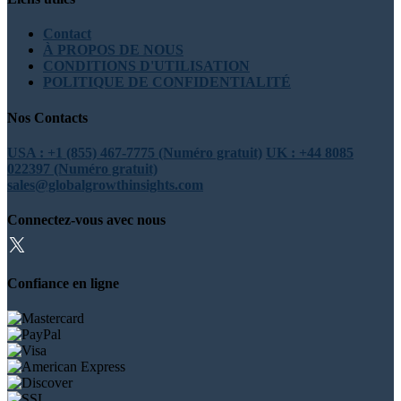
Contact
À PROPOS DE NOUS
CONDITIONS D'UTILISATION
POLITIQUE DE CONFIDENTIALITÉ
Nos Contacts
USA : +1 (855) 467-7775 (Numéro gratuit)
UK : +44 8085
022397 (Numéro gratuit)
sales@globalgrowthinsights.com
Connectez-vous avec nous
Confiance en ligne