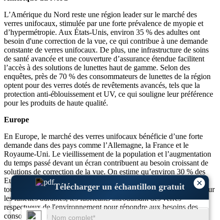
L’Amérique du Nord reste une région leader sur le marché des
verres unifocaux, stimulée par une forte prévalence de myopie et
d’hypermétropie. Aux États-Unis, environ 35 % des adultes ont
besoin d'une correction de la vue, ce qui contribue à une demande
constante de verres unifocaux. De plus, une infrastructure de soins
de santé avancée et une couverture d’assurance étendue facilitent
l’accès à des solutions de lunettes haut de gamme. Selon des
enquêtes, près de 70 % des consommateurs de lunettes de la région
optent pour des verres dotés de revêtements avancés, tels que la
protection anti-éblouissement et UV, ce qui souligne leur préférence
pour les produits de haute qualité.
Europe
En Europe, le marché des verres unifocaux bénéficie d’une forte
demande dans des pays comme l’Allemagne, la France et le
Royaume-Uni. Le vieillissement de la population et l’augmentation
du temps passé devant un écran contribuent au besoin croissant de
solutions de correction de la vue. On estime qu’environ 30 % des
Européens souffrent de myopie, les jeunes étant particulièrement
×
Télécharger un échantillon gratuit
touchés. La région montre également une préférence croissante pour
les lunettes durables, les fabricants introduisant des verres
respectueux de l'environnement pour répondre aux besoins des
consommateurs soucieux de l'environnement.