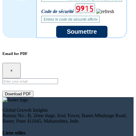
Code de sécurité
Soumettre
Email for PDF
×
Download PDF
Global Growth Insights
Bureau No.- B, 2ème étage, Icon Tower, Baner-Mhalunge Road,
Baner, Pune 411045, Maharashtra, Inde.
Liens utiles