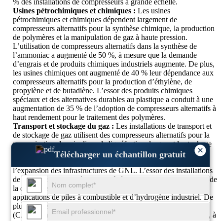
% des installations de compresseurs à grande échelle.
Usines pétrochimiques et chimiques :
Les usines
pétrochimiques et chimiques dépendent largement de
compresseurs alternatifs pour la synthèse chimique, la production
de polymères et la manipulation de gaz à haute pression.
L’utilisation de compresseurs alternatifs dans la synthèse de
l’ammoniac a augmenté de 50 %, à mesure que la demande
d’engrais et de produits chimiques industriels augmente. De plus,
les usines chimiques ont augmenté de 40 % leur dépendance aux
compresseurs alternatifs pour la production d’éthylène, de
propylène et de butadiène. L’essor des produits chimiques
spéciaux et des alternatives durables au plastique a conduit à une
augmentation de 35 % de l’adoption de compresseurs alternatifs à
haut rendement pour le traitement des polymères.
Transport et stockage du gaz :
Les installations de transport et
de stockage de gaz utilisent des compresseurs alternatifs pour la
pressurisation des pipelines, la liquéfaction du gaz et le stockage
×
souterrain. La demande de compresseurs alternatifs dans les
Télécharger un échantillon gratuit
systèmes de gazoducs a augmenté de 50 %, soutenant
l’expansion des infrastructures de GNL. L’essor des installations
de stockage d’hydrogène a entraîné une augmentation de 45 % de
la demande de compresseurs alternatifs, en particulier pour les
applications de piles à combustible et d’hydrogène industriel. De
plus, les systèmes de stockage d'énergie par air comprimé
(CAES) ont connu une augmentation de 35 % de leur adoption, à