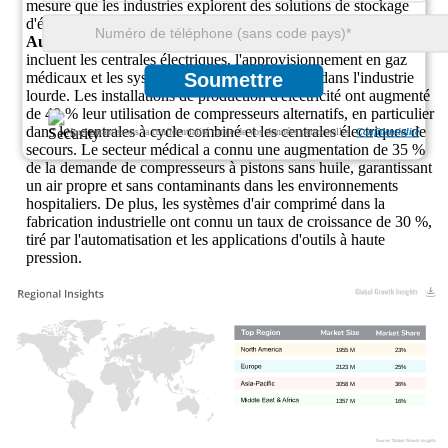
mesure que les industries explorent des solutions de stockage
d'énergie renouvelable.
Autres:
D'autres applications pour les compresseurs alternatifs
incluent les centrales électriques, l'approvisionnement en gaz
médicaux et les systèmes de compression d'air dans l'industrie
Soumettre
lourde. Les installations de production d'électricité ont augmenté
de 40 % leur utilisation de compresseurs alternatifs, en particulier
dans les centrales à cycle combiné et les centrales électriques de
Nous garantissons la confidentialité totale de vos données personnelles.
Confidentialité
secours. Le secteur médical a connu une augmentation de 35 %
de la demande de compresseurs à pistons sans huile, garantissant
un air propre et sans contaminants dans les environnements
hospitaliers. De plus, les systèmes d'air comprimé dans la
fabrication industrielle ont connu un taux de croissance de 30 %,
tiré par l'automatisation et les applications d'outils à haute
pression.
1955 M
23%
2123 M
25%
3058 M
36%
1357 M
16%