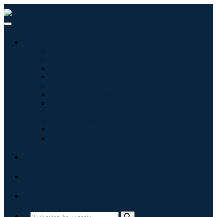
Industries
Informatique
Soins de santé
Machines et équipements
Automobile et transports
Nourriture et boissons
Énergie et puissance
Aérospatiale et défense
Agriculture
Produits chimiques et matériaux
Architecture
Biens de consommation
Blogs
À propos
Contact