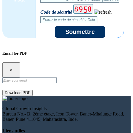
Code de sécurité
Soumettre
Email for PDF
×
Download PDF
Global Growth Insights
Bureau No.- B, 2ème étage, Icon Tower, Baner-Mhalunge Road,
Baner, Pune 411045, Maharashtra, Inde.
Liens utiles