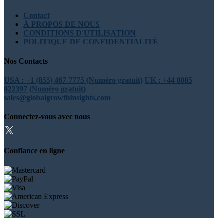
Contact
À PROPOS DE NOUS
CONDITIONS D'UTILISATION
POLITIQUE DE CONFIDENTIALITÉ
Nos Contacts
USA : +1 (855) 467-7775 (Numéro gratuit)
UK : +44 8085
022397 (Numéro gratuit)
sales@globalgrowthinsights.com
Connectez-vous avec nous
Confiance en ligne