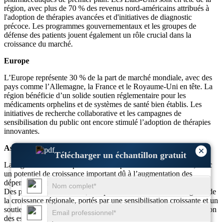
région, avec plus de 70 % des revenus nord-américains attribués à
l'adoption de thérapies avancées et d'initiatives de diagnostic
précoce. Les programmes gouvernementaux et les groupes de
défense des patients jouent également un rôle crucial dans la
croissance du marché.
Europe
L’Europe représente 30 % de la part de marché mondiale, avec des
pays comme l’Allemagne, la France et le Royaume-Uni en tête. La
région bénéficie d’un solide soutien réglementaire pour les
médicaments orphelins et de systèmes de santé bien établis. Les
initiatives de recherche collaborative et les campagnes de
sensibilisation du public ont encore stimulé l’adoption de thérapies
innovantes.
Asie-Pacifique
×
Télécharger un échantillon gratuit
La région Asie-Pacifique détient une part de marché de 20 %, avec
un potentiel de croissance important dû à l’augmentation des
dépenses de santé et à l’amélioration des infrastructures médicales.
Des pays comme la Chine, le Japon et l’Inde sont à l’avant-garde de
la croissance régionale, portés par une sensibilisation croissante et un
soutien gouvernemental à la gestion des maladies rares. L’expansion
des essais cliniques et les investissements dans la médecine