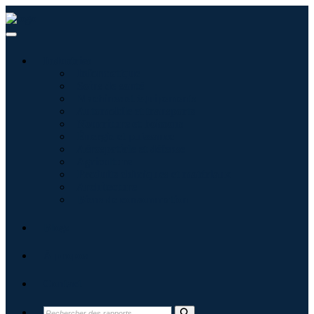
Industries
Informatique
Soins de santé
Machines et équipements
Automobile et transports
Nourriture et boissons
Énergie et puissance
Aérospatiale et défense
Agriculture
Produits chimiques et matériaux
Architecture
Biens de consommation
Blogs
À propos
Contact