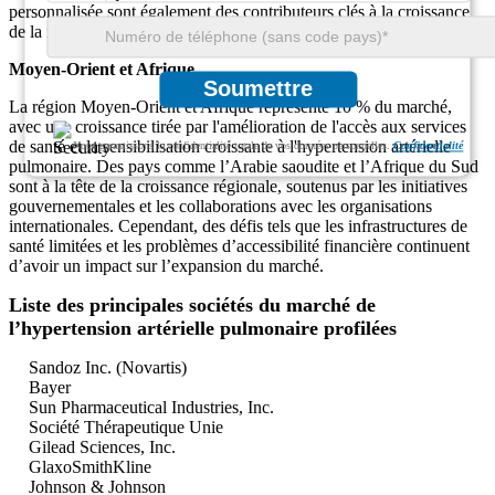
personnalisée sont également des contributeurs clés à la croissance
de la région.
Moyen-Orient et Afrique
Soumettre
La région Moyen-Orient et Afrique représente 10 % du marché,
avec une croissance tirée par l'amélioration de l'accès aux services
de santé et la sensibilisation croissante à l'hypertension artérielle
Nous garantissons la confidentialité totale de vos données personnelles.
Confidentialité
pulmonaire. Des pays comme l’Arabie saoudite et l’Afrique du Sud
sont à la tête de la croissance régionale, soutenus par les initiatives
gouvernementales et les collaborations avec les organisations
internationales. Cependant, des défis tels que les infrastructures de
santé limitées et les problèmes d’accessibilité financière continuent
d’avoir un impact sur l’expansion du marché.
Liste des principales sociétés du marché de
l’hypertension artérielle pulmonaire profilées
Sandoz Inc. (Novartis)
Bayer
Sun Pharmaceutical Industries, Inc.
Société Thérapeutique Unie
Gilead Sciences, Inc.
GlaxoSmithKline
Johnson & Johnson