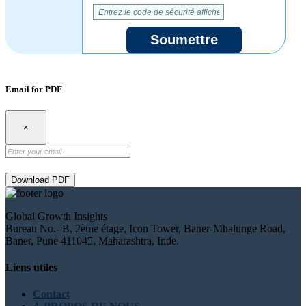
Soumettre
Email for PDF
×
Download PDF
Global Growth Insights
Bureau No.- B, 2ème étage, Icon Tower, Baner-Mhalunge Road,
Baner, Pune 411045, Maharashtra, Inde.
Liens utiles
Contact