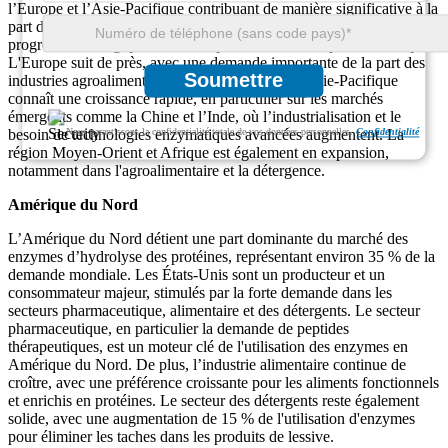
l’Europe et l’Asie-Pacifique contribuant de manière significative à la
part de marché. L’Amérique du Nord domine le marché, tirée par les
progrès technologiques et une importante industrie pharmaceutique.
L'Europe suit de près, avec une demande importante de la part des
Soumettre
industries agroalimentaires et des détergents. L’Asie-Pacifique
connaît une croissance rapide, en particulier sur les marchés
émergents comme la Chine et l’Inde, où l’industrialisation et le
besoin de technologies enzymatiques avancées augmentent. La
Nous garantissons la confidentialité totale de vos données personnelles.
Confidentialité
région Moyen-Orient et Afrique est également en expansion,
notamment dans l'agroalimentaire et la détergence.
Amérique du Nord
L’Amérique du Nord détient une part dominante du marché des
enzymes d’hydrolyse des protéines, représentant environ 35 % de la
demande mondiale. Les États-Unis sont un producteur et un
consommateur majeur, stimulés par la forte demande dans les
secteurs pharmaceutique, alimentaire et des détergents. Le secteur
pharmaceutique, en particulier la demande de peptides
thérapeutiques, est un moteur clé de l'utilisation des enzymes en
Amérique du Nord. De plus, l’industrie alimentaire continue de
croître, avec une préférence croissante pour les aliments fonctionnels
et enrichis en protéines. Le secteur des détergents reste également
solide, avec une augmentation de 15 % de l'utilisation d'enzymes
pour éliminer les taches dans les produits de lessive.