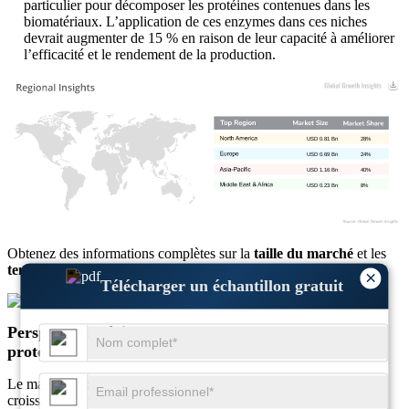
particulier pour décomposer les protéines contenues dans les
biomatériaux. L’application de ces enzymes dans ces niches
devrait augmenter de 15 % en raison de leur capacité à améliorer
l’efficacité et le rendement de la production.
USD 0.81 Bn
28%
USD 0.69 Bn
24%
USD 1.16 Bn
40%
USD 0.23 Bn
8%
Obtenez des informations complètes sur la
taille du marché
et les
tendances de croissance
×
Télécharger un échantillon gratuit
Télécharger un échantillon gratuit
Perspectives régionales des enzymes d’hydrolyse des
protéines
Le marché mondial des enzymes d’hydrolyse des protéines est en
croissance dans toutes les grandes régions, l’Amérique du Nord,