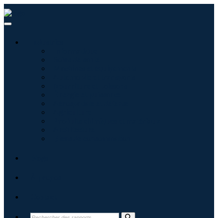
Industries
Informatique
Soins de santé
Machines et équipements
Automobile et transports
Nourriture et boissons
Énergie et puissance
Aérospatiale et défense
Agriculture
Produits chimiques et matériaux
Architecture
Biens de consommation
Blogs
À propos
Contact