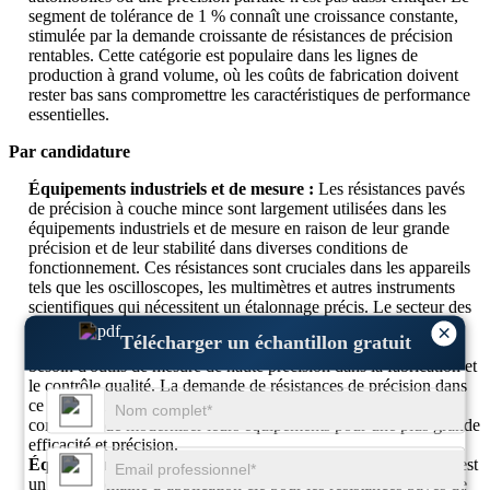
segment de tolérance de 1 % connaît une croissance constante,
stimulée par la demande croissante de résistances de précision
rentables. Cette catégorie est populaire dans les lignes de
production à grand volume, où les coûts de fabrication doivent
rester bas sans compromettre les caractéristiques de performance
essentielles.
Par candidature
Équipements industriels et de mesure :
Les résistances pavés
de précision à couche mince sont largement utilisées dans les
équipements industriels et de mesure en raison de leur grande
précision et de leur stabilité dans diverses conditions de
fonctionnement. Ces résistances sont cruciales dans les appareils
tels que les oscilloscopes, les multimètres et autres instruments
scientifiques qui nécessitent un étalonnage précis. Le secteur des
équipements industriels est en croissance, notamment avec
×
Télécharger un échantillon gratuit
l'adoption croissante de l'automatisation, de la robotique et le
besoin d'outils de mesure de haute précision dans la fabrication et
le contrôle qualité. La demande de résistances de précision dans
ce segment devrait augmenter à mesure que les industries
continuent de moderniser leurs équipements pour une plus grande
efficacité et précision.
Équipement médical :
Le secteur des équipements médicaux est
un autre domaine d’application clé pour les résistances pavés de