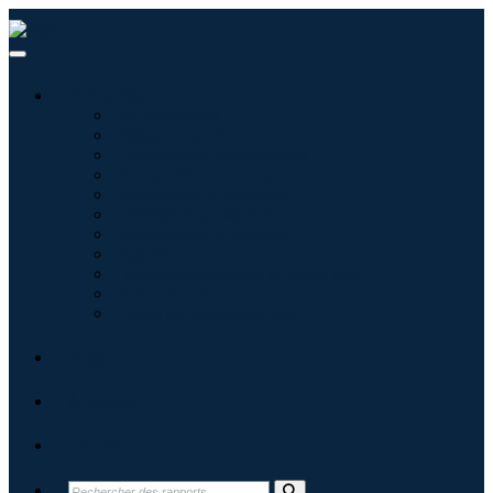
Industries
Informatique
Soins de santé
Machines et équipements
Automobile et transports
Nourriture et boissons
Énergie et puissance
Aérospatiale et défense
Agriculture
Produits chimiques et matériaux
Architecture
Biens de consommation
Blogs
À propos
Contact