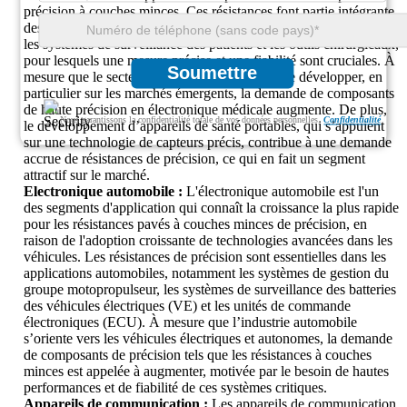
précision à couches minces. Ces résistances font partie intégrante
des dispositifs médicaux tels que les équipements de diagnostic,
les systèmes de surveillance des patients et les outils chirurgicaux,
pour lesquels une mesure précise et une fiabilité sont cruciales. À
Soumettre
mesure que le secteur de la santé continue de se développer, en
particulier sur les marchés émergents, la demande de composants
de haute précision en électronique médicale augmente. De plus,
Nous garantissons la confidentialité totale de vos données personnelles.
Confidentialité
le développement d’appareils de santé portables, qui s’appuient
sur une technologie de capteurs précis, contribue à une demande
accrue de résistances de précision, ce qui en fait un segment
attractif sur le marché.
Electronique automobile :
L'électronique automobile est l'un
des segments d'application qui connaît la croissance la plus rapide
pour les résistances pavés à couches minces de précision, en
raison de l'adoption croissante de technologies avancées dans les
véhicules. Les résistances de précision sont essentielles dans les
applications automobiles, notamment les systèmes de gestion du
groupe motopropulseur, les systèmes de surveillance des batteries
des véhicules électriques (VE) et les unités de commande
électroniques (ECU). À mesure que l’industrie automobile
s’oriente vers les véhicules électriques et autonomes, la demande
de composants de précision tels que les résistances à couches
minces est appelée à augmenter, motivée par le besoin de hautes
performances et de fiabilité de ces systèmes critiques.
Appareils de communication :
Les appareils de communication,