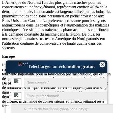
L'Amérique du Nord est l'un des plus grands marchés pour les
conservateurs au phénoxyéthanol, représentant environ 40 % de la
demande mondiale. La demande est largement tirée par les industries
pharmaceutiques et de soins personnels en pleine croissance aux
États-Unis et au Canada. La préférence croissante pour les agents
antimicrobiens dans les cosmétiques et l’augmentation des maladies
chroniques nécessitant des traitements pharmaceutiques contribuent
à la demande constante du marché dans la région. De plus, les
normes réglementaires strictes en Amérique du Nord garantissent
l'utilisation continue de conservateurs de haute qualité dans ces
secteurs.
Europe
×
L’Europe détient environ 30 % de la part de marché mondiale des
Télécharger un échantillon gratuit
conservateurs au phénoxyéthanol. La région est une plaque
tournante importante pour la fabrication pharmaceutique, qui est l’un
des principaux consommateurs de conservateurs de haute qualité.
De plus, le marché des cosmétiques en Europe est bien établi, avec
de nombreuses marques mondiales de cosmétiques ayant leur siège
dans des pays comme la France et l'Allemagne. Alors que la
demande de produits de soins personnels sûrs et durables continue
de croître, la demande de conservateurs au phénoxyéthanol reste
forte.