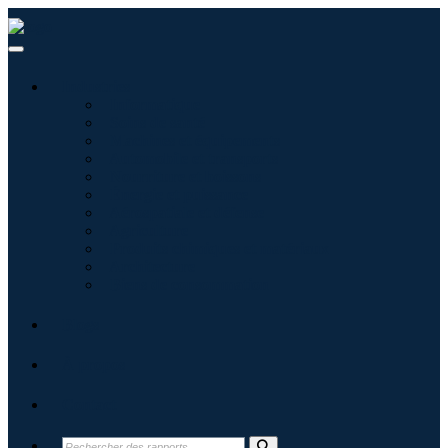
Industries
Informatique
Soins de santé
Machines et équipements
Automobile et transports
Nourriture et boissons
Énergie et puissance
Aérospatiale et défense
Agriculture
Produits chimiques et matériaux
Architecture
Biens de consommation
Blogs
À propos
Contact