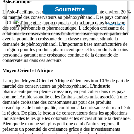
Asie-Pacifique
Soumettre
L’Asie-Pacifique est en pleine expansion et représente environ 20 %
du marché des conservateurs au phénoxyéthanol. Des pays comme
la Chine, l’Inde et le Japon connaissent un boom dans les secteurs
Nous garantissons la confidentialité totale de vos données personnelles.
Confidentialité
des soins personnels et pharmaceutique. L'adoption croissante de
solutions de conservation dans l'industrie cosmétique, en particulier
avec la population croissante de la classe moyenne, stimule la
demande de phénoxyéthanol. L'importante base manufacturière de
la région pour les produits pharmaceutiques et les produits de soins
personnels garantit une croissance continue de la demande de
conservateurs dans ces secteurs.
Moyen-Orient et Afrique
La région Moyen-Orient et Afrique détient environ 10 % de part de
marché des conservateurs au phénoxyéthanol. L'industrie
pharmaceutique en pleine croissance, en particulier dans des pays
comme l'Arabie saoudite et les Émirats arabes unis, associée à une
demande croissante des consommateurs pour des produits
cosmétiques de haute qualité, contribue à la croissance du marché de
la région. De plus, le besoin de conservateurs dans les applications
industrielles telles que les colorants et les encres stimule la demande.
Bien que le marché soit plus petit que celui d’autres régions, il
présente un potentiel de croissance grâce à des investissements