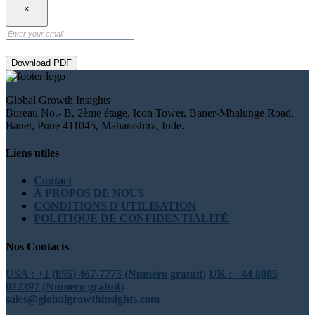
×
Download PDF
Global Growth Insights
Bureau No.- B, 2ème étage, Icon Tower, Baner-Mhalunge Road,
Baner, Pune 411045, Maharashtra, Inde.
Liens utiles
Contact
À PROPOS DE NOUS
CONDITIONS D'UTILISATION
POLITIQUE DE CONFIDENTIALITÉ
Nos Contacts
USA : +1 (855) 467-7775 (Numéro gratuit)
UK : +44 8085
022397 (Numéro gratuit)
sales@globalgrowthinsights.com