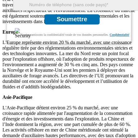
travers ses projets de sables bitumineux, en mettant l'accent sur les
auxiliaires respectueux de l'environnement. La croissance du marché
est également soutenue par les incitations gouvernementales et les
Soumettre
investissements dans la recherche.
Europe
Nous garantissons la confidentialité totale de vos données personnelles.
Confidentialité
L'Europe représente environ 20 % du marché, avec une croissance
régulière tirée par des réglementations environnementales strictes et
des technologies innovantes. La mer du Nord reste un point focal
pour l'exploration offshore, où l'adoption de produits respectueux de
l'environnement a augmenté de 30 % en cinq ans. Des pays comme
la Norvège et le Royaume-Uni sont les premiers à déployer des
auxiliaires de forage avancés. Les directives de l’UE promouvant la
durabilité ont encore accéléré le développement et l’utilisation de
fluides et d’additifs biodégradables.
Asie-Pacifique
L'Asie-Pacifique détient environ 25 % du marché, avec une
croissance rapide alimentée par l'augmentation de la consommation
d'énergie et des investissements dans l'exploration. La Chine et
l’Inde dominent la région, avec une part cumulée de plus de 60 %.
Les activités offshore en mer de Chine méridionale ont stimulé la
demande d'auxiliaires hautes performances, avec des taux d'adoption