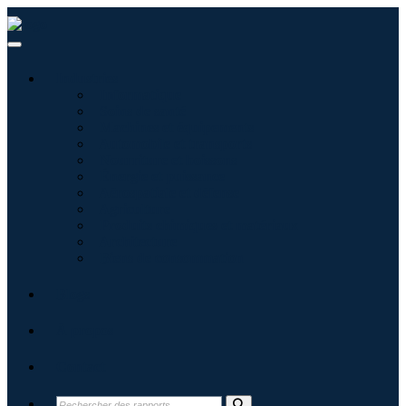
Industries
Informatique
Soins de santé
Machines et équipements
Automobile et transports
Nourriture et boissons
Énergie et puissance
Aérospatiale et défense
Agriculture
Produits chimiques et matériaux
Architecture
Biens de consommation
Blogs
À propos
Contact