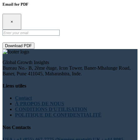
Email for PDF
×
Download PDF
Global Growth Insights
Bureau No.- B, 2ème étage, Icon Tower, Baner-Mhalunge Road,
Baner, Pune 411045, Maharashtra, Inde.
Liens utiles
Contact
À PROPOS DE NOUS
CONDITIONS D'UTILISATION
POLITIQUE DE CONFIDENTIALITÉ
Nos Contacts
USA : +1 (855) 467-7775 (Numéro gratuit)
UK : +44 8085