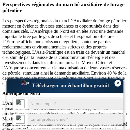
Perspectives régionales du marché auxiliaire de forage
pétrolier
Les perspectives régionales du marché Auxiliaire de forage pétrolier
mettent en évidence diverses tendances et opportunités dans des
domaines clés. L’Amérique du Nord est en tête avec une demande
importante tirée par le gaz de schiste et l’exploration offshore.
L’Europe affiche une croissance régulière, soutenue par des
réglementations environnementales strictes et des progrès
technologiques. L’Asie-Pacifique est en train de devenir un marché
clé, stimulé par la hausse de la consommation d’énergie et des
investissements dans les infrastructures. Le Moyen-Orient et
l’Afrique se concentrent sur la maximisation de leurs vastes réserves
de pétrole, stimulant ainsi la demande auxiliaire. Environ 40 % de la
demande mondiale provient d’Amérique du Nord, l’Asie-Pacifique
×
et le Moyen-Orient représentant collectivement 30 %.
Télécharger un échantillon gratuit
Amérique du Nord
L'Amérique du Nord domine le marché, avec environ 40 % de la
demande mondiale. Les États-Unis sont en tête, portés par la
production de gaz de schiste et les activités offshore dans le golfe du
Mexique. L’adoption de technologies de forage avancées a
augmenté de 25 %, reflétant l’accent mis par la région sur l’efficacité
et la durabilité. Le Canada contribue de manière significative à