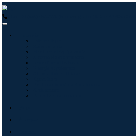
USA : +1 (855) 467-7775 (Numéro gratuit)
UK : +44 8085 0223
Industries
Informatique
Soins de santé
Machines et équipements
Automobile et transports
Nourriture et boissons
Énergie et puissance
Aérospatiale et défense
Agriculture
Produits chimiques et matériaux
Architecture
Biens de consommation
Blogs
À propos
Contact