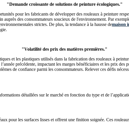
"Demande croissante de solutions de peinture écologiques."
rtunités pour les fabricants de développer des rouleaux à peinture respe
in auprès des consommateurs soucieux de l'environnement. Par exemple,
environnementales strictes. De plus, la tendance à la hausse de
maison i
gie.
"Volatilité des prix des matières premières."
iques et les plastiques utilisés dans la fabrication des rouleaux à peintur
année précédente, impactant les marges bénéficiaires et les prix des pro
problèmes de confiance parmi les consommateurs. Relever ces défis néces
formations détaillées sur le marché en fonction du type et de l’applic
ux pour les surfaces lisses et offrent une finition soignée. Ces roulea