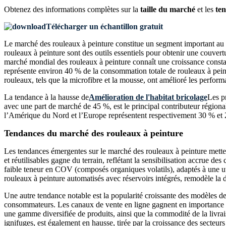
Obtenez des informations complètes sur la
taille du marché
et les
ten
Télécharger un échantillon gratuit
Le marché des rouleaux à peinture constitue un segment important au sei
rouleaux à peinture sont des outils essentiels pour obtenir une couvert
marché mondial des rouleaux à peinture connaît une croissance constant
représente environ 40 % de la consommation totale de rouleaux à peint
rouleaux, tels que la microfibre et la mousse, ont amélioré les perform
La tendance à la hausse de
Amélioration de l'habitat bricolage
Les p
avec une part de marché de 45 %, est le principal contributeur régiona
l’Amérique du Nord et l’Europe représentent respectivement 30 % et 
Tendances du marché des rouleaux à peinture
Les tendances émergentes sur le marché des rouleaux à peinture mette
et réutilisables gagne du terrain, reflétant la sensibilisation accrue
faible teneur en COV (composés organiques volatils), adaptés à une uti
rouleaux à peinture automatisés avec réservoirs intégrés, remodèle la d
Une autre tendance notable est la popularité croissante des modèles d
consommateurs. Les canaux de vente en ligne gagnent en importance e
une gamme diversifiée de produits, ainsi que la commodité de la livrai
ignifuges, est également en hausse, tirée par la croissance des secteurs 