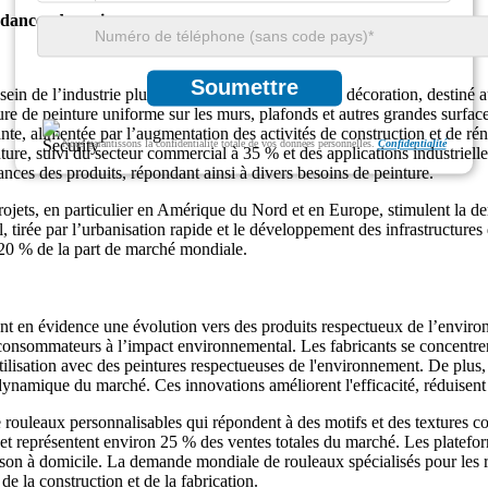
dances de croissance
Soumettre
n de l’industrie plus large de la peinture et de la décoration, destiné au
ure de peinture uniforme sur les murs, plafonds et autres grandes surface
e, alimentée par l’augmentation des activités de construction et de rén
Nous garantissons la confidentialité totale de vos données personnelles.
Confidentialité
ure, suivi du secteur commercial à 35 % et des applications industriell
ances des produits, répondant ainsi à divers besoins de peinture.
rojets, en particulier en Amérique du Nord et en Europe, stimulent la de
l, tirée par l’urbanisation rapide et le développement des infrastructur
20 % de la part de marché mondiale.
nt en évidence une évolution vers des produits respectueux de l’enviro
 des consommateurs à l’impact environnemental. Les fabricants se concent
lisation avec des peintures respectueuses de l'environnement. De plus, 
ynamique du marché. Ces innovations améliorent l'efficacité, réduisent l
e rouleaux personnalisables qui répondent à des motifs et des textures c
t représentent environ 25 % des ventes totales du marché. Les platef
son à domicile. La demande mondiale de rouleaux spécialisés pour les rev
de la construction et de la fabrication.