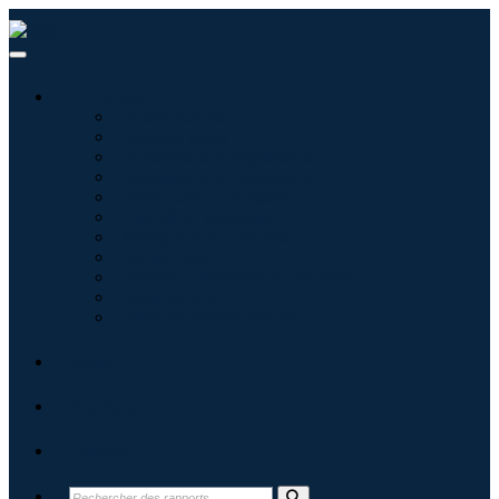
Industries
Informatique
Soins de santé
Machines et équipements
Automobile et transports
Nourriture et boissons
Énergie et puissance
Aérospatiale et défense
Agriculture
Produits chimiques et matériaux
Architecture
Biens de consommation
Blogs
À propos
Contact