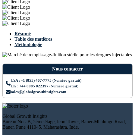
Résumé
Table des matières
Méthodologie
Nous contacter
USA : +1 (855) 467-7775 (Numéro gratuit)
UK : +44 8085 022397 (Numéro gratuit)
sales@globalgrowthinsights.com
;
Global Growth Insights
Bureau No.- B, 2ème étage, Icon Tower, Baner-Mhalunge Road,
Baner, Pune 411045, Maharashtra, Inde.