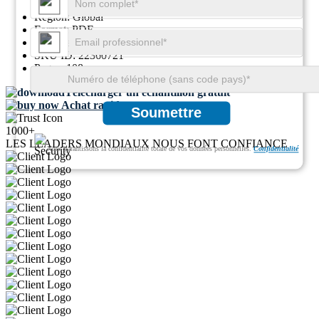
Région:
Global
Format:
PDF
ID du rapport:
GGI110258
SKU ID:
22360721
Pages:
108
Télécharger un échantillon gratuit
Achat rapide
Soumettre
1000+
LES LEADERS MONDIAUX NOUS FONT CONFIANCE
Nous garantissons la confidentialité totale de vos données personnelles.
Confidentialité