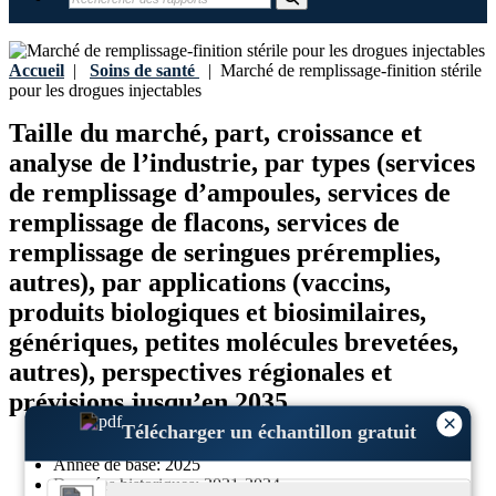
Accueil
|
Soins de santé
|
Marché de remplissage-finition stérile
pour les drogues injectables
Taille du marché, part, croissance et
analyse de l’industrie, par types (services
de remplissage d’ampoules, services de
remplissage de flacons, services de
remplissage de seringues préremplies,
autres), par applications (vaccins,
produits biologiques et biosimilaires,
génériques, petites molécules brevetées,
autres), perspectives régionales et
prévisions jusqu’en 2035
×
Télécharger un échantillon gratuit
Dernière mise à jour:
07-March-2026
Année de base:
2025
Données historiques:
2021-2024