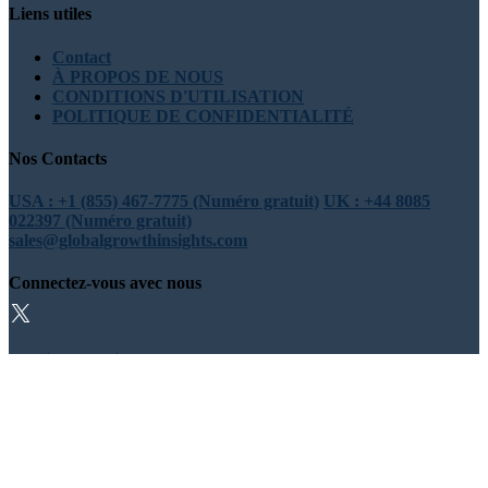
Liens utiles
Contact
À PROPOS DE NOUS
CONDITIONS D'UTILISATION
POLITIQUE DE CONFIDENTIALITÉ
Nos Contacts
USA : +1 (855) 467-7775 (Numéro gratuit)
UK : +44 8085
022397 (Numéro gratuit)
sales@globalgrowthinsights.com
Connectez-vous avec nous
Confiance en ligne