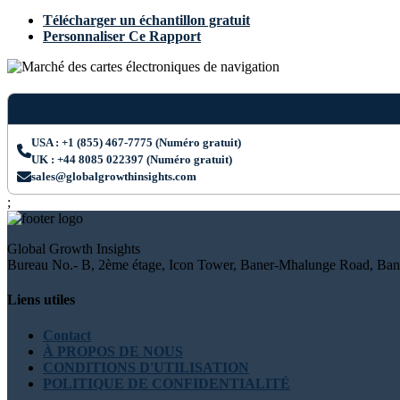
Télécharger un échantillon gratuit
Personnaliser Ce Rapport
USA : +1 (855) 467-7775 (Numéro gratuit)
UK : +44 8085 022397 (Numéro gratuit)
sales@globalgrowthinsights.com
;
Global Growth Insights
Bureau No.- B, 2ème étage, Icon Tower, Baner-Mhalunge Road, Bane
Liens utiles
Contact
À PROPOS DE NOUS
CONDITIONS D'UTILISATION
POLITIQUE DE CONFIDENTIALITÉ