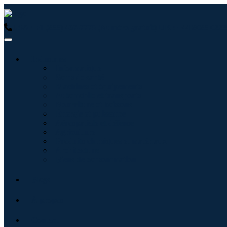
USA : +1 (855) 467-7775 (Numéro gratuit)
UK : +44 8085 0223
Industries
Informatique
Soins de santé
Machines et équipements
Automobile et transports
Nourriture et boissons
Énergie et puissance
Aérospatiale et défense
Agriculture
Produits chimiques et matériaux
Architecture
Biens de consommation
Blogs
À propos
Contact