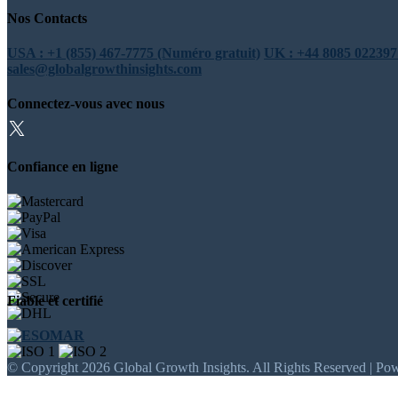
Nos Contacts
USA : +1 (855) 467-7775 (Numéro gratuit)
UK : +44 8085 022397
sales@globalgrowthinsights.com
Connectez-vous avec nous
Confiance en ligne
Fiable et certifié
© Copyright 2026 Global Growth Insights. All Rights Reserved | Po