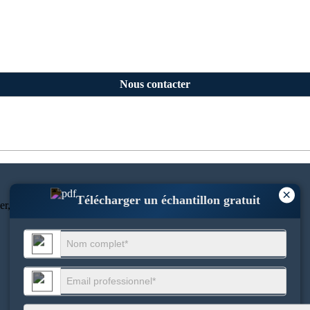
Nous contacter
×
Télécharger un échantillon gratuit
r, Pune 411045, Maharashtra, Inde.