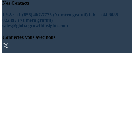
Nos Contacts
USA : +1 (855) 467-7775 (Numéro gratuit)
UK : +44 8085
022397 (Numéro gratuit)
sales@globalgrowthinsights.com
Connectez-vous avec nous
Confiance en ligne
Fiable et certifié
© Copyright 2026 Global Growth Insights. All Rights Reserved |
Powered by Absolute Reports.