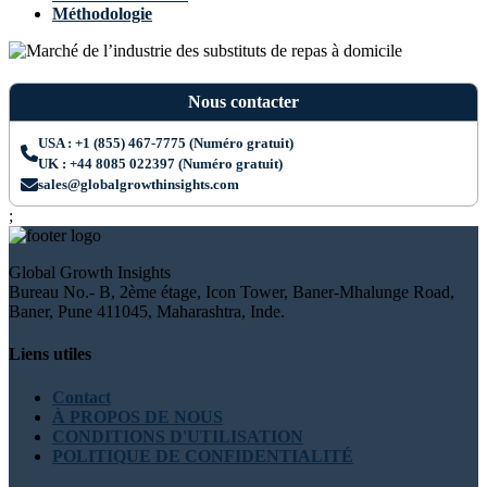
Méthodologie
Nous contacter
USA : +1 (855) 467-7775 (Numéro gratuit)
UK : +44 8085 022397 (Numéro gratuit)
sales@globalgrowthinsights.com
;
Global Growth Insights
Bureau No.- B, 2ème étage, Icon Tower, Baner-Mhalunge Road,
Baner, Pune 411045, Maharashtra, Inde.
Liens utiles
Contact
À PROPOS DE NOUS
CONDITIONS D'UTILISATION
POLITIQUE DE CONFIDENTIALITÉ