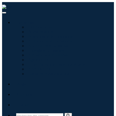
Industries
Informatique
Soins de santé
Machines et équipements
Automobile et transports
Nourriture et boissons
Énergie et puissance
Aérospatiale et défense
Agriculture
Produits chimiques et matériaux
Architecture
Biens de consommation
Blogs
À propos
Contact