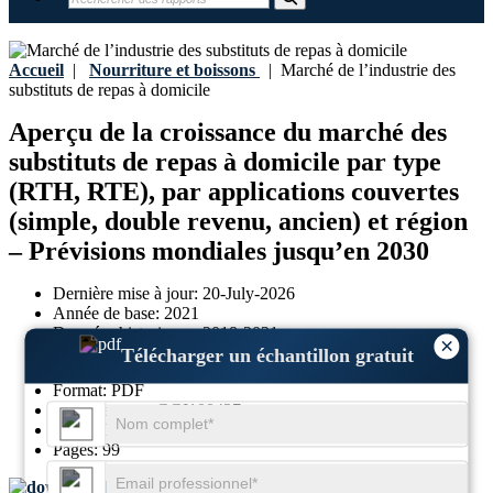
Accueil
|
Nourriture et boissons
|
Marché de l’industrie des
substituts de repas à domicile
Aperçu de la croissance du marché des
substituts de repas à domicile par type
(RTH, RTE), par applications couvertes
(simple, double revenu, ancien) et région
– Prévisions mondiales jusqu’en 2030
Dernière mise à jour:
20-July-2026
Année de base:
2021
Données historiques:
2018-2021
×
Télécharger un échantillon gratuit
Région:
Global
Format:
PDF
ID du rapport:
GGI100427
SKU ID:
23044372
Pages:
99
Télécharger un échantillon gratuit