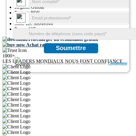
Région:
Global
Format:
PDF
ID du rapport:
GGI100045
SKU ID:
30049344
Pages:
107
Télécharger un échantillon gratuit
Achat rapide
Soumettre
1000+
LES LEADERS MONDIAUX NOUS FONT CONFIANCE
Nous garantissons la confidentialité totale de vos données personnelles.
Confidentialité