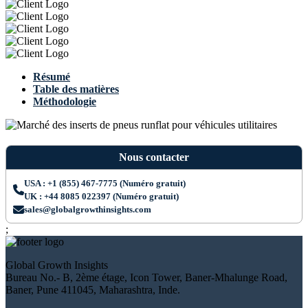
Résumé
Table des matières
Méthodologie
Nous contacter
USA : +1 (855) 467-7775 (Numéro gratuit)
UK : +44 8085 022397 (Numéro gratuit)
sales@globalgrowthinsights.com
;
Global Growth Insights
Bureau No.- B, 2ème étage, Icon Tower, Baner-Mhalunge Road,
Baner, Pune 411045, Maharashtra, Inde.