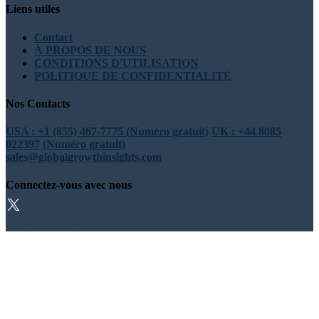
Liens utiles
Contact
À PROPOS DE NOUS
CONDITIONS D'UTILISATION
POLITIQUE DE CONFIDENTIALITÉ
Nos Contacts
USA : +1 (855) 467-7775 (Numéro gratuit)
UK : +44 8085
022397 (Numéro gratuit)
sales@globalgrowthinsights.com
Connectez-vous avec nous
Confiance en ligne