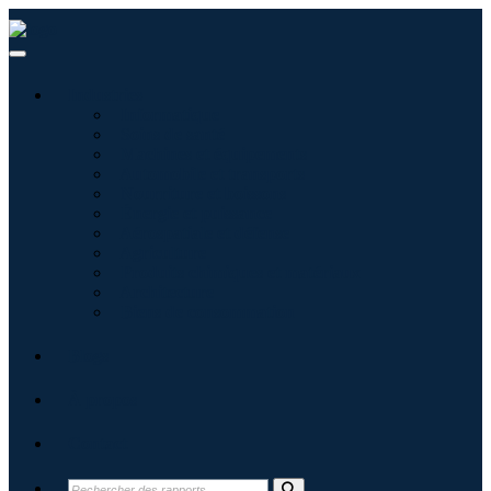
Industries
Informatique
Soins de santé
Machines et équipements
Automobile et transports
Nourriture et boissons
Énergie et puissance
Aérospatiale et défense
Agriculture
Produits chimiques et matériaux
Architecture
Biens de consommation
Blogs
À propos
Contact