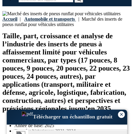
Accueil
|
Automobile et transports
|
Marché des inserts de
pneus runflat pour véhicules utilitaires
Taille, part, croissance et analyse de
l’industrie des inserts de pneus à
affaissement limité pour véhicules
commerciaux, par types (17 pouces, 8
pouces, 9 pouces, 20 pouces, 22 pouces, 23
pouces, 24 pouces, autres), par
applications (transport, militaire et
défense, agricole, logistique, fabrication,
construction, autres) et perspectives et
prévisions régionales jusqu’en 2035
×
Télécharger un échantillon gratuit
Dernière mise à jour:
12-May-2026
Année de base:
2025
Données historiques:
2021-2024