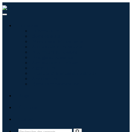
Industries
Informatique
Soins de santé
Machines et équipements
Automobile et transports
Nourriture et boissons
Énergie et puissance
Aérospatiale et défense
Agriculture
Produits chimiques et matériaux
Architecture
Biens de consommation
Blogs
À propos
Contact