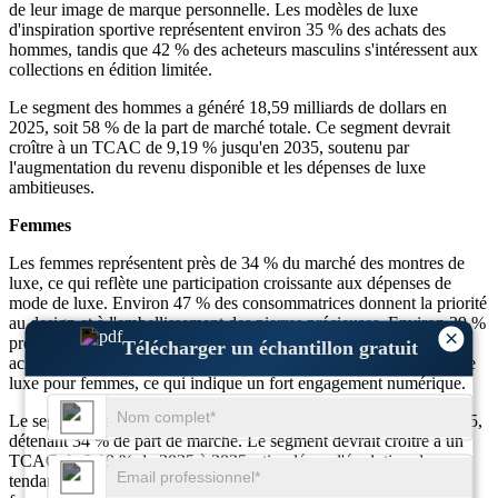
de leur image de marque personnelle. Les modèles de luxe
d'inspiration sportive représentent environ 35 % des achats des
hommes, tandis que 42 % des acheteurs masculins s'intéressent aux
collections en édition limitée.
Le segment des hommes a généré 18,59 milliards de dollars en
2025, soit 58 % de la part de marché totale. Ce segment devrait
croître à un TCAC de 9,19 % jusqu'en 2035, soutenu par
l'augmentation du revenu disponible et les dépenses de luxe
ambitieuses.
Femmes
Les femmes représentent près de 34 % du marché des montres de
luxe, ce qui reflète une participation croissante aux dépenses de
mode de luxe. Environ 47 % des consommatrices donnent la priorité
au design et à l'embellissement des pierres précieuses. Environ 39 %
×
préfèrent les cadrans de taille moyenne adaptés à la mode. Les
Télécharger un échantillon gratuit
achats en ligne représentent près de 33 % des ventes de montres de
luxe pour femmes, ce qui indique un fort engagement numérique.
Le segment des femmes a atteint 10,90 milliards de dollars en 2025,
détenant 34 % de part de marché. Le segment devrait croître à un
TCAC de 9,19 % de 2025 à 2035, stimulé par l'évolution des
tendances de la mode et l'indépendance financière croissante des