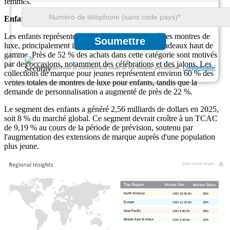
femmes.
Enfants
Les enfants représentent environ 8 % du marché des montres de
Soumettre
luxe, principalement influencé par la culture des cadeaux haut de
gamme. Près de 52 % des achats dans cette catégorie sont motivés
par des occasions, notamment des célébrations et des jalons. Les
Nous garantissons la confidentialité totale de vos données personnelles.
Confidentialité
collections de marque pour jeunes représentent environ 60 % des
ventes totales de montres de luxe pour enfants, tandis que la
demande de personnalisation a augmenté de près de 22 %.
Le segment des enfants a généré 2,56 milliards de dollars en 2025,
soit 8 % du marché global. Ce segment devrait croître à un TCAC
de 9,19 % au cours de la période de prévision, soutenu par
l'augmentation des extensions de marque auprès d'une population
plus jeune.
USD 10.50 Bn
30%
USD 11.20 Bn
32%
USD 9.80 Bn
28%
USD 3.49 Bn
10%