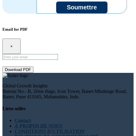
Soumettre
Email for PDF
×
Download PDF
Global Growth Insights
Bureau No.- B, 2ème étage, Icon Tower, Baner-Mhalunge Road,
Baner, Pune 411045, Maharashtra, Inde.
Liens utiles
Contact
À PROPOS DE NOUS
CONDITIONS D'UTILISATION