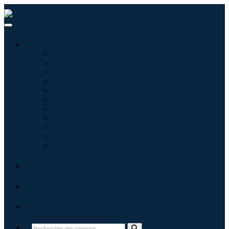
Industries
Informatique
Soins de santé
Machines et équipements
Automobile et transports
Nourriture et boissons
Énergie et puissance
Aérospatiale et défense
Agriculture
Produits chimiques et matériaux
Architecture
Biens de consommation
Blogs
À propos
Contact