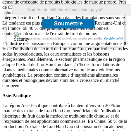
demande croissante de produits biologiques de marque propre. Près
de 65 % des consommateurs européens préfèrent les édulcorants
naturels, ce qui incite 45 % des fabricants de produits alimentaires à
intégrer l'extrait de Luo Han Guo dans des formulations sans sucre.
Soumettre
La tendance est plus prononcée en Allemagne, au Royaume-Uni et
en France, où 40 % des produits alimentaires fonctionnels
contiennent désormais de l'extrait de fruit de moine.
Nous garantissons la confidentialité totale de vos données personnelles.
Confidentialité
L'industrie des boissons en Europe a connu une augmentation de 30
% de l'utilisation de l'extrait de Luo Han Guo, en particulier dans les
sodas hypocaloriques, les eaux aromatisées et les boissons
énergisantes. Parallèlement, le secteur pharmaceutique de la région
adopte l’extrait de Luo Han Guo dans 25 % des formulations de
plantes médicinales comme alternative naturelle aux édulcorants
synthétiques. La promotion continue d’ingrédients alimentaires
durables et biologiques devrait stimuler la croissance du marché
européen.
Asie-Pacifique
La région Asie-Pacifique contribue à hauteur d’environ 20 % au
marché des extraits de Luo Han Guo, bénéficiant de l’utilisation
historique du fruit dans la médecine traditionnelle chinoise et de
l’expansion de ses applications commerciales. En Chine, 50 % de la
production d’extraits de Luo Han Guo est consommée localement,