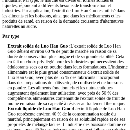
l’industrie. Par type, le marché est divisé en formes solides et
liquides, répondant à différents besoins de transformation et
industries. Par application, l'extrait de Luo Han Guo est utilisé dans
les aliments et les boissons, ainsi que dans les médicaments et les
produits de santé, en raison de la demande croissante d'alternatives
naturelles au sucre.
Par type
Extrait solide de Luo Han Guo :
L'extrait solide de Luo Han
Guo détient environ 60 % de part de marché en raison de sa
durée de conservation plus longue et de sa grande stabilité. Cela
en fait un choix privilégié pour les industries qui nécessitent des
édulcorants secs ou en poudre dans leurs formulations. L'industrie
alimentaire est le plus grand consommateur d'extrait solide de
Luo Han Guo, avec plus de 55 % des fabricants l'incorporant
dans des préparations de pâtisserie, de confiserie et de boissons
en poudre. Les aliments fonctionnels et les nutraceutiques
augmentent également leur utilisation, avec près de 50 % des
compléments alimentaires contenant de l'extrait solide de fruit de
moine en raison de sa capacité à résister au traitement thermique.
Extrait liquide de Luo Han Guo :
L'extrait liquide de Luo Han
Guo représente environ 40 % de la consommation totale du
marché, principalement en raison de sa solubilité rapide et de ses
propriétés de mélange faciles. L'industrie des boissons domine ce
segment, avec 45 % des boissons sans sucre et faibles en calories