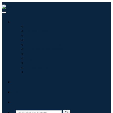
Industries
Informatique
Soins de santé
Machines et équipements
Automobile et transports
Nourriture et boissons
Énergie et puissance
Aérospatiale et défense
Agriculture
Produits chimiques et matériaux
Architecture
Biens de consommation
Blogs
À propos
Contact