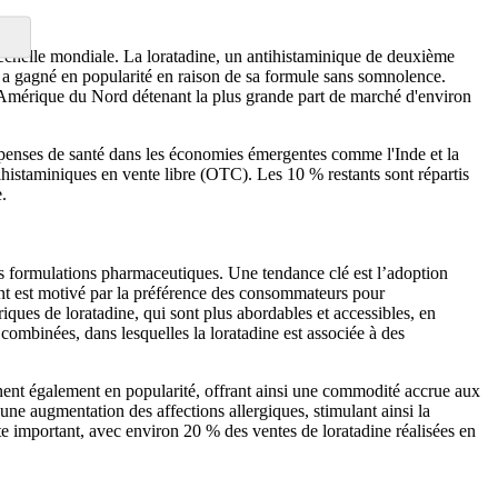
’échelle mondiale. La loratadine, un antihistaminique de deuxième
ues, a gagné en popularité en raison de sa formule sans somnolence.
l'Amérique du Nord détenant la plus grande part de marché d'environ
dépenses de santé dans les économies émergentes comme l'Inde et la
tihistaminiques en vente libre (OTC). Les 10 % restants sont répartis
.
s formulations pharmaceutiques. Une tendance clé est l’adoption
ent est motivé par la préférence des consommateurs pour
ues de loratadine, qui sont plus abordables et accessibles, en
 combinées, dans lesquelles la loratadine est associée à des
gnent également en popularité, offrant ainsi une commodité accrue aux
ne augmentation des affections allergiques, stimulant ainsi la
 important, avec environ 20 % des ventes de loratadine réalisées en