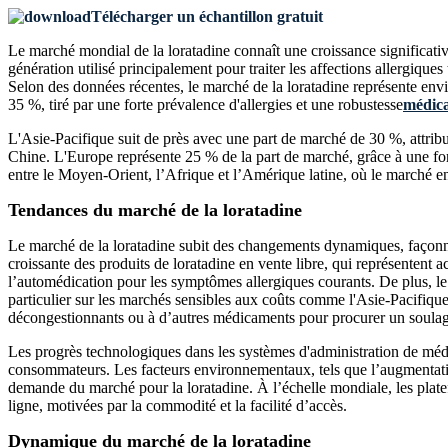
Télécharger un échantillon gratuit
Le marché mondial de la loratadine connaît une croissance significat
génération utilisé principalement pour traiter les affections allergiques
Selon des données récentes, le marché de la loratadine représente en
35 %, tiré par une forte prévalence d'allergies et une robustesse
médic
L'Asie-Pacifique suit de près avec une part de marché de 30 %, attrib
Chine. L'Europe représente 25 % de la part de marché, grâce à une forte
entre le Moyen-Orient, l’Afrique et l’Amérique latine, où le marché en
Tendances du marché de la loratadine
Le marché de la loratadine subit des changements dynamiques, façonné
croissante des produits de loratadine en vente libre, qui représenten
l’automédication pour les symptômes allergiques courants. De plus, le
particulier sur les marchés sensibles aux coûts comme l'Asie-Pacifique 
décongestionnants ou à d’autres médicaments pour procurer un soula
Les progrès technologiques dans les systèmes d'administration de médi
consommateurs. Les facteurs environnementaux, tels que l’augmentation
demande du marché pour la loratadine. À l’échelle mondiale, les plat
ligne, motivées par la commodité et la facilité d’accès.
Dynamique du marché de la loratadine