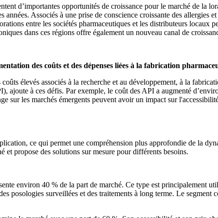
sentent d’importantes opportunités de croissance pour le marché de la l
 années. Associés à une prise de conscience croissante des allergies et 
rations entre les sociétés pharmaceutiques et les distributeurs locaux 
troniques dans ces régions offre également un nouveau canal de croissa
ntation des coûts et des dépenses liées à la fabrication pharmace
coûts élevés associés à la recherche et au développement, à la fabricat
), ajoute à ces défis. Par exemple, le coût des API a augmenté d’enviro
nge sur les marchés émergents peuvent avoir un impact sur l'accessibilité
’application, ce qui permet une compréhension plus approfondie de la 
 et propose des solutions sur mesure pour différents besoins.
nte environ 40 % de la part de marché. Ce type est principalement utilisé
nt des posologies surveillées et des traitements à long terme. Le segmen