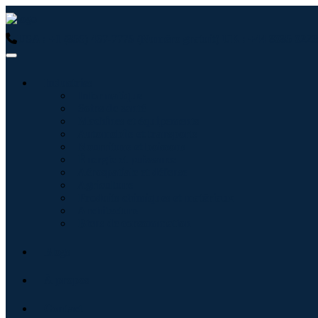
USA : +1 (855) 467-7775 (Numéro gratuit)
UK : +44 8085 0223
Industries
Informatique
Soins de santé
Machines et équipements
Automobile et transports
Nourriture et boissons
Énergie et puissance
Aérospatiale et défense
Agriculture
Produits chimiques et matériaux
Architecture
Biens de consommation
Blogs
À propos
Contact