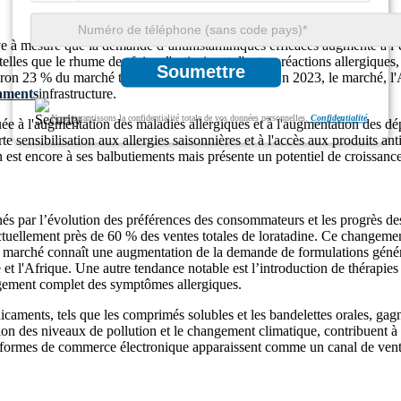
ive à mesure que la demande d’antihistaminiques efficaces augmente à l
 telles que le rhume des foins, l'urticaire et d'autres réactions allergiq
Soumettre
viron 23 % du marché total des antihistaminiques. En 2023, le marché, 
aments
infrastructure.
Nous garantissons la confidentialité totale de vos données personnelles.
Confidentialité
uée à l'augmentation des maladies allergiques et à l'augmentation des 
 sensibilisation aux allergies saisonnières et à l'accès aux produits an
 est encore à ses balbutiements mais présente un potentiel de croissance
s par l’évolution des préférences des consommateurs et les progrès de
t actuellement près de 60 % des ventes totales de loratadine. Ce changem
 marché connaît une augmentation de la demande de formulations génériq
et l'Afrique. Une autre tendance notable est l’introduction de thérapies
gement complet des symptômes allergiques.
caments, tels que les comprimés solubles et les bandelettes orales, ga
 des niveaux de pollution et le changement climatique, contribuent à u
eformes de commerce électronique apparaissent comme un canal de vente