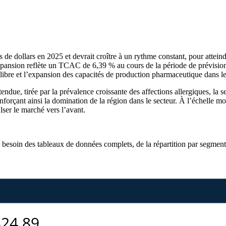
s de dollars en 2025 et devrait croître à un rythme constant, pour attein
 expansion reflète un TCAC de 6,39 % au cours de la période de prévisio
te libre et l’expansion des capacités de production pharmaceutique dans l
ttendue, tirée par la prévalence croissante des affections allergiques, l
nforçant ainsi la domination de la région dans le secteur. À l’échelle m
lser le marché vers l’avant.
i besoin des
tableaux de données complets, de la répartition par segment 