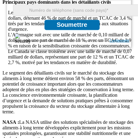
Principaux pays dominants dans les détaillants civils
Les États-Unis sont en tête avec un marché de 0,26 milliard de
dollars, détenant 46 % de part de marché et un TCAC de 3,4 %,
tirés par les tendances en matière de préparation aux situations
Soumettre
d'urgence.
L'Allemagne suit avec une taille de marché de 0,10 milliard de
dollars, soit une part de marché de 18 %, avec un TCAC de 2,9
Nous garantissons la confidentialité totale de vos données personnelles.
Confidentialité
% en raison de la sensibilisation croissante des consommateurs.
Le Canada se classe troisième avec une taille de marché de 0,07
milliard de dollars, représentant une part de 12 % et un TCAC de
2,7 %, motivé par les tendances en matière de durabilité.
Le segment des détaillants civils sur le marché du stockage des
aliments à long terme détient environ 58 % des parts, démontrant un
potentiel de croissance important alors que les consommateurs
adoptent de plus en plus des stratégies de conservation à long terme.
La conscience environnementale croissante, la planification
d’urgence et la demande de solutions pratiques prêtes à consommer
propulsent la croissance du secteur du stockage alimentaire à long
terme.
NASA :
La NASA utilise des solutions spécialisées de stockage des
aliments à long terme développées explicitement pour les missions
spatiales prolongées, garantissant une stabilité nutritionnelle et une