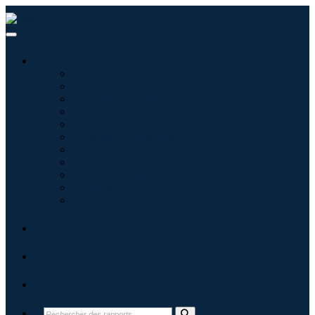
Industries
Informatique
Soins de santé
Machines et équipements
Automobile et transports
Nourriture et boissons
Énergie et puissance
Aérospatiale et défense
Agriculture
Produits chimiques et matériaux
Architecture
Biens de consommation
Blogs
À propos
Contact