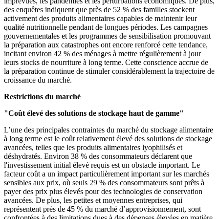
imprévues, les pandémies et les perturbations économiques. De plus,
des enquêtes indiquent que près de 52 % des familles stockent
activement des produits alimentaires capables de maintenir leur
qualité nutritionnelle pendant de longues périodes. Les campagnes
gouvernementales et les programmes de sensibilisation promouvant
la préparation aux catastrophes ont encore renforcé cette tendance,
incitant environ 42 % des ménages à mettre régulièrement à jour
leurs stocks de nourriture à long terme. Cette conscience accrue de
la préparation continue de stimuler considérablement la trajectoire de
croissance du marché.
Restrictions du marché
"Coût élevé des solutions de stockage haut de gamme"
L’une des principales contraintes du marché du stockage alimentaire
à long terme est le coût relativement élevé des solutions de stockage
avancées, telles que les produits alimentaires lyophilisés et
déshydratés. Environ 38 % des consommateurs déclarent que
l'investissement initial élevé requis est un obstacle important. Le
facteur coût a un impact particulièrement important sur les marchés
sensibles aux prix, où seuls 29 % des consommateurs sont prêts à
payer des prix plus élevés pour des technologies de conservation
avancées. De plus, les petites et moyennes entreprises, qui
représentent près de 45 % du marché d’approvisionnement, sont
confrontées à des limitations dues à des dépenses élevées en matière