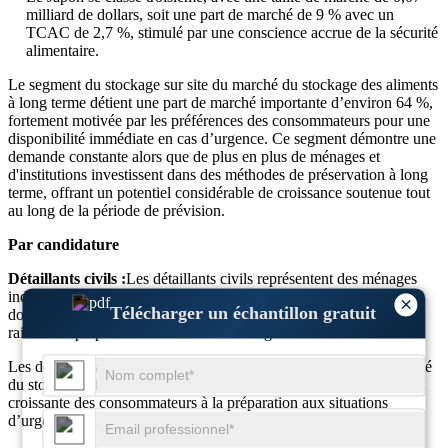
milliard de dollars, soit une part de marché de 9 % avec un
TCAC de 2,7 %, stimulé par une conscience accrue de la sécurité
alimentaire.
Le segment du stockage sur site du marché du stockage des aliments
à long terme détient une part de marché importante d’environ 64 %,
fortement motivée par les préférences des consommateurs pour une
disponibilité immédiate en cas d’urgence. Ce segment démontre une
demande constante alors que de plus en plus de ménages et
d'institutions investissent dans des méthodes de préservation à long
terme, offrant un potentiel considérable de croissance soutenue tout
au long de la période de prévision.
Par candidature
Détaillants civils :
Les détaillants civils représentent des ménages
individuels et des entités commerciales de vente au détail qui
×
Télécharger un échantillon gratuit
donnent la priorité au stockage des aliments à long terme pour des
raisons de préparation aux situations d'urgence et de commodité.
Les détaillants civils contribuent de manière significative au marché
du stockage alimentaire à long terme en raison de la sensibilisation
croissante des consommateurs à la préparation aux situations
d’urgence et au mode de vie durable.