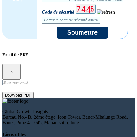
Code de sécurité
Soumettre
Email for PDF
×
Download PDF
Global Growth Insights
Bureau No.- B, 2ème étage, Icon Tower, Baner-Mhalunge Road,
Baner, Pune 411045, Maharashtra, Inde.
Liens utiles