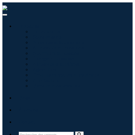
Industries
Informatique
Soins de santé
Machines et équipements
Automobile et transports
Nourriture et boissons
Énergie et puissance
Aérospatiale et défense
Agriculture
Produits chimiques et matériaux
Architecture
Biens de consommation
Blogs
À propos
Contact