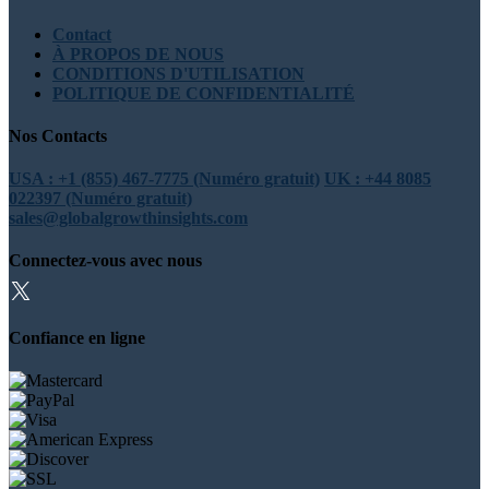
Contact
À PROPOS DE NOUS
CONDITIONS D'UTILISATION
POLITIQUE DE CONFIDENTIALITÉ
Nos Contacts
USA : +1 (855) 467-7775 (Numéro gratuit)
UK : +44 8085
022397 (Numéro gratuit)
sales@globalgrowthinsights.com
Connectez-vous avec nous
Confiance en ligne