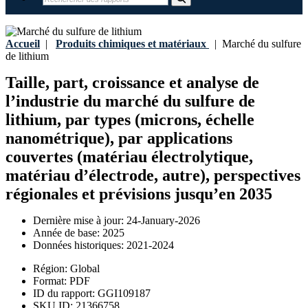
Accueil
|
Produits chimiques et matériaux
|
Marché du sulfure
de lithium
Taille, part, croissance et analyse de
l’industrie du marché du sulfure de
lithium, par types (microns, échelle
nanométrique), par applications
couvertes (matériau électrolytique,
matériau d’électrode, autre), perspectives
régionales et prévisions jusqu’en 2035
Dernière mise à jour:
24-January-2026
Année de base:
2025
Données historiques:
2021-2024
Région:
Global
Format:
PDF
ID du rapport:
GGI109187
SKU ID:
21366758