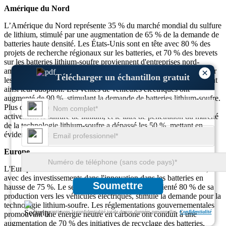
Amérique du Nord
L’Amérique du Nord représente 35 % du marché mondial du sulfure
de lithium, stimulé par une augmentation de 65 % de la demande de
batteries haute densité. Les États-Unis sont en tête avec 80 % des
projets de recherche régionaux sur les batteries, et 70 % des brevets
sur les batteries lithium-soufre proviennent d'entreprises nord-
américaines. Le financement gouvernemental pour la recherche sur
×
Télécharger un échantillon gratuit
les batteries de nouvelle génération a augmenté de 55 %, accélérant
ainsi leur adoption. Les ventes de véhicules électriques ont
augmenté de 90 %, stimulant la demande de batteries lithium-soufre.
Plus de 60 % des fabricants de batteries nord-américains intègrent
activement le sulfure de lithium, et le taux de pénétration du marché
de la technologie lithium-soufre a dépassé les 50 %, mettant en
évidence une forte croissance régionale.
Europe
L'Europe détient 30 % du marché mondial du sulfure de lithium,
avec des investissements dans l'innovation dans les batteries en
Soumettre
hausse de 75 %. Le secteur automobile, qui a réorienté 80 % de sa
production vers les véhicules électriques, stimule la demande pour la
technologie lithium-soufre. Les réglementations gouvernementales
Nous garantissons la confidentialité totale de vos données personnelles.
Confidentialité
promouvant une énergie neutre en carbone ont conduit à une
augmentation de 70 % des initiatives de recyclage des batteries,