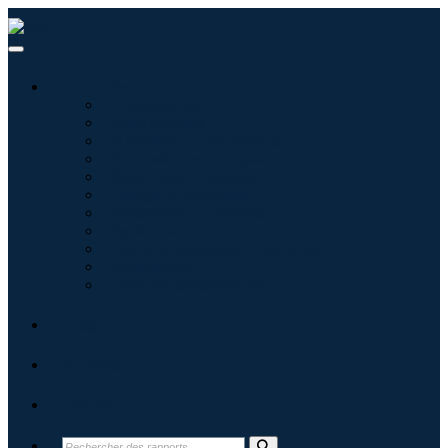
Industries
Informatique
Soins de santé
Machines et équipements
Automobile et transports
Nourriture et boissons
Énergie et puissance
Aérospatiale et défense
Agriculture
Produits chimiques et matériaux
Architecture
Biens de consommation
Blogs
À propos
Contact