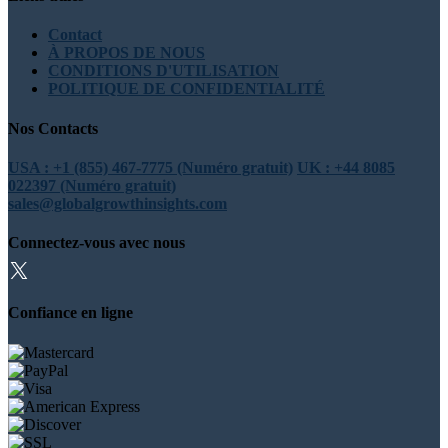
Contact
À PROPOS DE NOUS
CONDITIONS D'UTILISATION
POLITIQUE DE CONFIDENTIALITÉ
Nos Contacts
USA : +1 (855) 467-7775 (Numéro gratuit)
UK : +44 8085
022397 (Numéro gratuit)
sales@globalgrowthinsights.com
Connectez-vous avec nous
Confiance en ligne