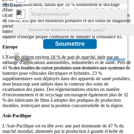
électrique
fabrication, tandis que 28 % soutiennent le stockage
d'énergie pour les solutions de réseau. Les appareils de soins de
cicatrisation des plaies dotés de batteries au lithium avec des feuilles
de cuivre, tels que des moniteurs portables et des outils de diagnostic
portables, représentent près de 18 % de la demande régionale en
batteries médicales. Le financement de la R&D et les mandats en
matière d'énergie propre continuent de stimuler la croissance ici.
Soumettre
Europe
L'Europe détient environ 18 % de part de marché, tirée par un
Nous garantissons la confidentialité totale de vos données personnelles.
Confidentialité
mélange d'applications automobiles, industrielles et de santé. Près de
41 % des feuilles de cuivre produites sont destinées aux systèmes de
batteries pour véhicules électriques et hybrides. 23 %
supplémentaires sont déployés dans des appareils de santé portables,
dont beaucoup sont utilisés dans le contexte des soins de
cicatrisation des plaies. Des réglementations strictes en matière
d'environnement et de recyclage encouragent également plus de 32
% des fabricants de films à adopter des pratiques de production
durables, renforçant ainsi la position concurrentielle de la région.
Asie-Pacifique
L'Asie-Pacifique est en tête avec une part dominante de 47 % du
marché mondial, alimentée par la production à grande échelle de