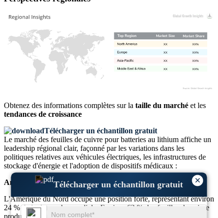
XX
XX%
XX
XX%
XX
XX%
XX
XX%
Obtenez des informations complètes sur la
taille du marché
et les
tendances de croissance
Télécharger un échantillon gratuit
Le marché des feuilles de cuivre pour batteries au lithium affiche un
leadership régional clair, façonné par les variations dans les
politiques relatives aux véhicules électriques, les infrastructures de
stockage d'énergie et l'adoption de dispositifs médicaux :
×
Amérique du Nord
Télécharger un échantillon gratuit
L'Amérique du Nord occupe une position forte, représentant environ
24 % de la demande mondiale. Environ 62 % des feuilles de cuivre
produites dans cette région servent
batterie de véhicule