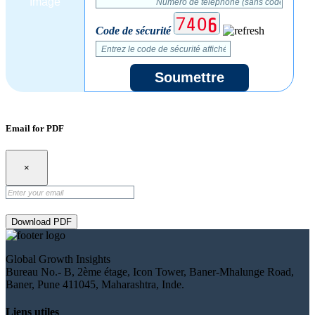
Code de sécurité
Soumettre
Email for PDF
×
Download PDF
Global Growth Insights
Bureau No.- B, 2ème étage, Icon Tower, Baner-Mhalunge Road,
Baner, Pune 411045, Maharashtra, Inde.
Liens utiles