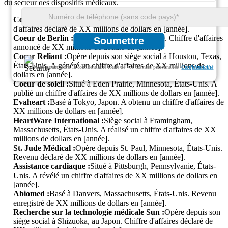
du secteur des dispositifs médicaux.
Cœur de Jarvik :
Siège social à New York, États-Unis. Chiffre
d'affaires déclaré de XX millions de dollars en [année].
Coeur de Berlin :
Basé à Berlin, en Allemagne. Chiffre d'affaires
Soumettre
annoncé de XX millions de dollars en [année].
Coeur Reliant :
Opère depuis son siège social à Houston, Texas,
États-Unis. A généré un chiffre d'affaires de XX millions de
Nous garantissons la confidentialité totale de vos données personnelles.
Confidentialité
dollars en [année].
Coeur de soleil :
Situé à Eden Prairie, Minnesota, États-Unis. A
publié un chiffre d'affaires de XX millions de dollars en [année].
Evaheart :
Basé à Tokyo, Japon. A obtenu un chiffre d'affaires de
XX millions de dollars en [année].
HeartWare International :
Siège social à Framingham,
Massachusetts, États-Unis. A réalisé un chiffre d'affaires de XX
millions de dollars en [année].
St. Jude Médical :
Opère depuis St. Paul, Minnesota, États-Unis.
Revenu déclaré de XX millions de dollars en [année].
Assistance cardiaque :
Situé à Pittsburgh, Pennsylvanie, États-
Unis. A révélé un chiffre d'affaires de XX millions de dollars en
[année].
Abiomed :
Basé à Danvers, Massachusetts, États-Unis. Revenu
enregistré de XX millions de dollars en [année].
Recherche sur la technologie médicale Sun :
Opère depuis son
siège social à Shizuoka, au Japon. Chiffre d'affaires déclaré de