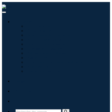
Industries
Informatique
Soins de santé
Machines et équipements
Automobile et transports
Nourriture et boissons
Énergie et puissance
Aérospatiale et défense
Agriculture
Produits chimiques et matériaux
Architecture
Biens de consommation
Blogs
À propos
Contact