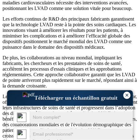
maladies cardiovasculaires nécessite des interventions avancées,
positionnant les LVAD comme une solution vitale pour beaucoup.
Les efforts continus de R&D des principaux fabricants garantissent
que la technologie LVAD reste à la pointe des soins cardiaques. Les
innovations visant à améliorer les résultats pour les patients, à
minimiser les complications et à améliorer l’efficacité globale des
dispositifs positionnent le marché mondial des LVAD comme une
puissance dans le domaine des dispositifs médicaux.
De plus, les collaborations au niveau mondial, impliquant les
fabricants, les chercheurs et les prestataires de soins de santé,
accélèrent les processus d'essais cliniques et les approbations
réglementaires. Cette approche collaborative garantit que les LVAD
de pointe arriveront plus rapidement sur le marché, répondant ainsi à
la demande croissante.
×
Les économies émergentes, avec leur classe moyenne en plein essor,
Télécharger un échantillon gratuit
offrent une vaste base de patients. À mesure que ces pays améliorent
leurs infrastructures de soins de santé et progressent dans l’adoption
des dispositifs médicaux, le marché mondial des LVAD devrait en
bénéficier énormément. L'effet combiné des progrès technologiques,
des collaborations mondiales et de l'évolution démographique des
patients positionne l'industrie mondiale des LVAD vers une
croissance sans précédent, dépassant de nombreux autres segments