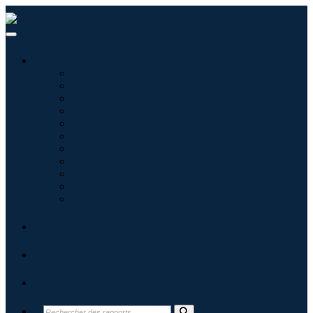
Industries
Informatique
Soins de santé
Machines et équipements
Automobile et transports
Nourriture et boissons
Énergie et puissance
Aérospatiale et défense
Agriculture
Produits chimiques et matériaux
Architecture
Biens de consommation
Blogs
À propos
Contact