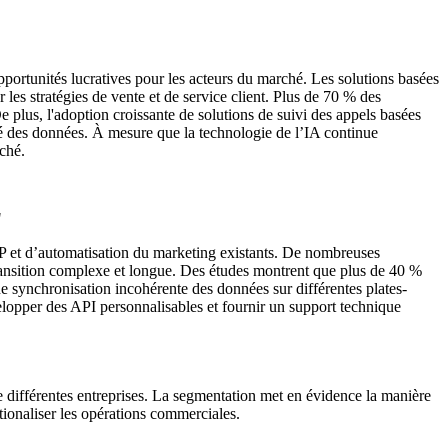
 opportunités lucratives pour les acteurs du marché. Les solutions basées
r les stratégies de vente et de service client. Plus de 70 % des
 De plus, l'adoption croissante de solutions de suivi des appels basées
lité des données. À mesure que la technologie de l’IA continue
rché.
"
ERP et d’automatisation du marketing existants. De nombreuses
 transition complexe et longue. Des études montrent que plus de 40 %
ne synchronisation incohérente des données sur différentes plates-
velopper des API personnalisables et fournir un support technique
e différentes entreprises. La segmentation met en évidence la manière
ationaliser les opérations commerciales.