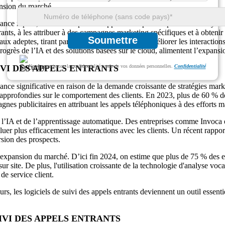
ansion du marché.
ance rapide, car les entreprises s’appuient de plus en plus sur l’analyse 
ntrants, à les attribuer à des campagnes marketing spécifiques et à obteni
Soumettre
aux adeptes, tirant parti de la technologie pour améliorer les interaction
progrès de l’IA et des solutions basées sur le cloud, alimentent l’expans
VI DES APPELS ENTRANTS
Nous garantissons la confidentialité totale de vos données personnelles.
Confidentialité
sance significative en raison de la demande croissante de stratégies mark
 approfondies sur le comportement des clients. En 2023, plus de 60 % des
gnes publicitaires en attribuant les appels téléphoniques à des efforts m
l’IA et de l’apprentissage automatique. Des entreprises comme Invoca et 
uer plus efficacement les interactions avec les clients. Un récent rapport 
sion des prospects.
’expansion du marché. D’ici fin 2024, on estime que plus de 75 % des ent
sur site. De plus, l'utilisation croissante de la technologie d'analyse vo
de service client.
s, les logiciels de suivi des appels entrants deviennent un outil essentie
VI DES APPELS ENTRANTS