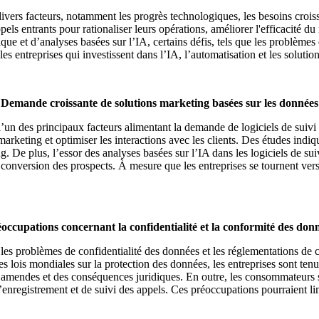
ivers facteurs, notamment les progrès technologiques, les besoins croissa
pels entrants pour rationaliser leurs opérations, améliorer l'efficacité d
que et d’analyses basées sur l’IA, certains défis, tels que les problèmes 
s entreprises qui investissent dans l’IA, l’automatisation et les solutio
"
Demande croissante de solutions marketing basées sur les données
l’un des principaux facteurs alimentant la demande de logiciels de suivi
arketing et optimiser les interactions avec les clients. Des études indi
g. De plus, l’essor des analyses basées sur l’IA dans les logiciels de sui
e conversion des prospects. À mesure que les entreprises se tournent ver
occupations concernant la confidentialité et la conformité des don
, les problèmes de confidentialité des données et les réglementations de 
s mondiales sur la protection des données, les entreprises sont tenues 
s amendes et des conséquences juridiques. En outre, les consommateurs so
d’enregistrement et de suivi des appels. Ces préoccupations pourraient li