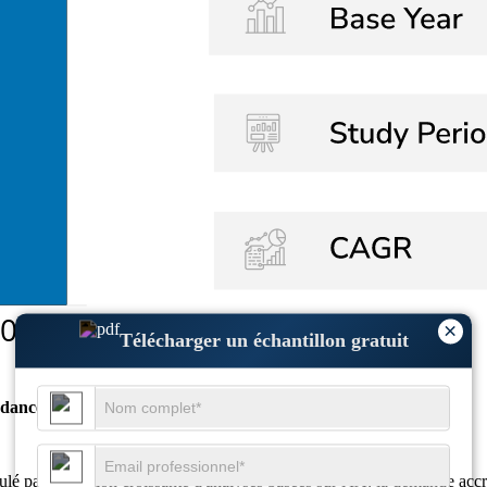
×
Télécharger un échantillon gratuit
dances de croissance
ulé par l'adoption croissante d'analyses basées sur l'IA, la demande acc