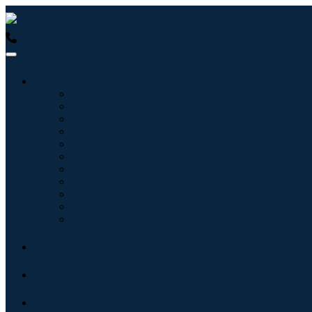
USA : +1 (855) 467-7775 (Numéro gratuit)
UK : +44 8085 0223
Industries
Informatique
Soins de santé
Machines et équipements
Automobile et transports
Nourriture et boissons
Énergie et puissance
Aérospatiale et défense
Agriculture
Produits chimiques et matériaux
Architecture
Biens de consommation
Blogs
À propos
Contact