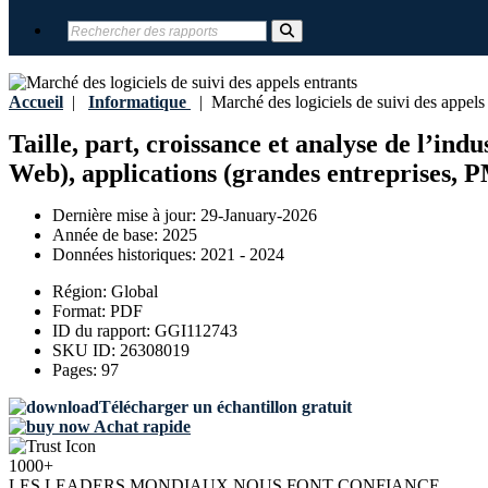
Accueil
|
Informatique
|
Marché des logiciels de suivi des appels 
Taille, part, croissance et analyse de l’indu
Web), applications (grandes entreprises, P
Dernière mise à jour:
29-January-2026
Année de base:
2025
Données historiques:
2021 - 2024
Région:
Global
Format:
PDF
ID du rapport:
GGI112743
SKU ID:
26308019
Pages:
97
Télécharger un échantillon gratuit
Achat rapide
1000+
LES LEADERS MONDIAUX NOUS FONT CONFIANCE