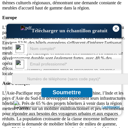
thèmes culturels régionaux, démontrant une demande constante de
meubles d'accueil haut de gamme dans la région.
Europe
L'Europe représente 29 % du marché du mobilier d'accueil, soutenu
×
Télécharger un échantillon gratuit
par les rénovations en cours dans les hôtels patrimoniaux et de
charme, en particulier dans des villes comme Paris, Rome et Vienne.
Environ 52 % des hôtels européens s'efforcent d'intégrer l'artisanat
traditionnel au design contemporain, ce qui stimule la demande de
meubles de style classique et moderne. Les initiatives en matière de
développement durable sont également fortes, avec 48 % des
opérateurs hôteliers européens mettant en œuvre des pratiques
d'économie circulaire, stimulant ainsi la fabrication de meubles
locale.
Asie-Pacifique
Soumettre
L’Asie-Pacifique représente 25 % du marché, la Chine, l’Inde et les
pays d’Asie du Sud-Est développant rapidement leurs infrastructures
hôtelières. Près de 65 % des projets hôteliers à venir dans la région
Nous garantissons la confidentialité totale de vos données personnelles.
Confidentialité
mettent l’accent sur un mobilier multifonctionnel et peu encombrant
pour répondre aux besoins des voyageurs urbains et aux espaces
réduits. La population croissante de la classe moyenne influence
également la demande de mobilier hôtelier de milieu de gamme,