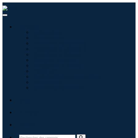
Industries
Informatique
Soins de santé
Machines et équipements
Automobile et transports
Nourriture et boissons
Énergie et puissance
Aérospatiale et défense
Agriculture
Produits chimiques et matériaux
Architecture
Biens de consommation
Blogs
À propos
Contact