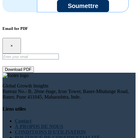
Soumettre
Email for PDF
×
Download PDF
Global Growth Insights
Bureau No.- B, 2ème étage, Icon Tower, Baner-Mhalunge Road,
Baner, Pune 411045, Maharashtra, Inde.
Liens utiles
Contact
À PROPOS DE NOUS
CONDITIONS D'UTILISATION
POLITIQUE DE CONFIDENTIALITÉ