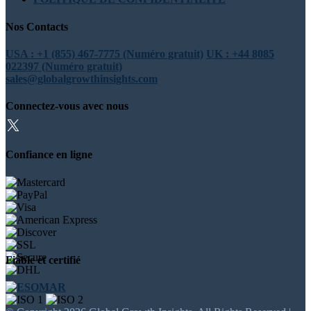
Nos Contacts
USA : +1 (855) 467-7775 (Numéro gratuit)
UK : +44 8085
022397 (Numéro gratuit)
sales@globalgrowthinsights.com
Connectez-vous avec nous
Confiance en ligne
Fiable et certifié