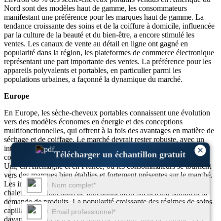
Nord sont des modèles haut de gamme, les consommateurs
manifestant une préférence pour les marques haut de gamme. La
tendance croissante des soins et de la coiffure à domicile, influencée
par la culture de la beauté et du bien-être, a encore stimulé les
ventes. Les canaux de vente au détail en ligne ont gagné en
popularité dans la région, les plateformes de commerce électronique
représentant une part importante des ventes. La préférence pour les
appareils polyvalents et portables, en particulier parmi les
populations urbaines, a façonné la dynamique du marché.
Europe
En Europe, les sèche-cheveux portables connaissent une évolution
vers des modèles économes en énergie et des conceptions
multifonctionnelles, qui offrent à la fois des avantages en matière de
séchage et de coiffage. Le marché devrait rester robuste, avec un
intérêt croissant des consommateurs pour les appareils compacts et
×
Télécharger un échantillon gratuit
conviviaux. Environ 50 % du marché est concentré au Royaume-
Uni, en Allemagne et en France, où les consommateurs se tournent
vers des marques bien établies et fortement présentes sur le marché.
Les innovations technologiques, telles que la protection contre la
chaleur et les fonctions de fonctionnement silencieux, stimulent la
demande de produits. La popularité croissante des régimes de soins
capillaires dans des pays comme la France et l’Italie a encouragé
davantage de dépenses en outils de coiffure haut de gamme. Les