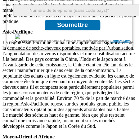
canaux de vente au détail en ligne et hors ligne contribuent de
manière égale à la croissance du marché, les clients européens
préférant toujours les achats en magasin pour une expérience produit
pratique.
Soumettre
Asie-Pacifique
Nous garantissons la confidentialité totale de vos données personnelles.
Confidentialité
La région Asie-Pacifique connaît une augmentation significative de
la demande de sèche-cheveux portables, motivée par l’urbanisation,
l’augmentation des revenus disponibles et une sensibilisation accrue
à la beauté. Des pays comme la Chine, l’Inde et le Japon sont à
l’avant-garde de cette croissance, la Chine étant en tête tant dans le
secteur manufacturier que dans celui de la consommation. La
popularité des achats en ligne est également évidente, les canaux de
commerce électronique devenant un moyen de vente clé. Les sèche-
cheveux sans fil et compacts sont particulièrement populaires parmi
les jeunes consommateurs de cette région, qui privilégient la
commodité et la portabilité. Environ 70 % de la part de marché dans
la région Asie-Pacifique repose sur des produits grand public, les
consommateurs optant pour des appareils abordables mais fiables.
Le marché des séchoirs haut de gamme, bien que plus restreint,
connaît une croissance rapide, notamment sur les marchés
développés comme le Japon et la Corée du Sud.
Moyen-Orient et Afrique