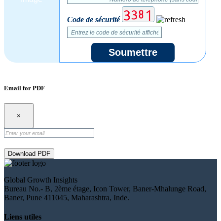
Code de sécurité
Soumettre
Email for PDF
×
Download PDF
Global Growth Insights
Bureau No.- B, 2ème étage, Icon Tower, Baner-Mhalunge Road,
Baner, Pune 411045, Maharashtra, Inde.
Liens utiles