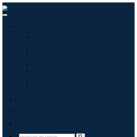
Industries
Informatique
Soins de santé
Machines et équipements
Automobile et transports
Nourriture et boissons
Énergie et puissance
Aérospatiale et défense
Agriculture
Produits chimiques et matériaux
Architecture
Biens de consommation
Blogs
À propos
Contact