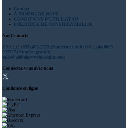
Contact
À PROPOS DE NOUS
CONDITIONS D'UTILISATION
POLITIQUE DE CONFIDENTIALITÉ
Nos Contacts
USA : +1 (855) 467-7775 (Numéro gratuit)
UK : +44 8085
022397 (Numéro gratuit)
sales@globalgrowthinsights.com
Connectez-vous avec nous
Confiance en ligne