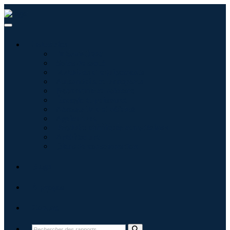
Industries
Informatique
Soins de santé
Machines et équipements
Automobile et transports
Nourriture et boissons
Énergie et puissance
Aérospatiale et défense
Agriculture
Produits chimiques et matériaux
Architecture
Biens de consommation
Blogs
À propos
Contact