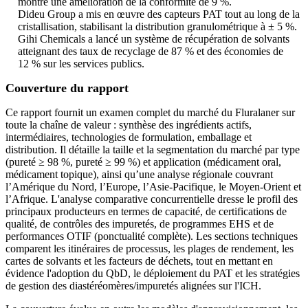
montré une amélioration de la conformité de 9 %.
Dideu Group a mis en œuvre des capteurs PAT tout au long de la
cristallisation, stabilisant la distribution granulométrique à ± 5 %.
Gihi Chemicals a lancé un système de récupération de solvants
atteignant des taux de recyclage de 87 % et des économies de
12 % sur les services publics.
Couverture du rapport
Ce rapport fournit un examen complet du marché du Fluralaner sur
toute la chaîne de valeur : synthèse des ingrédients actifs,
intermédiaires, technologies de formulation, emballage et
distribution. Il détaille la taille et la segmentation du marché par type
(pureté ≥ 98 %, pureté ≥ 99 %) et application (médicament oral,
médicament topique), ainsi qu’une analyse régionale couvrant
l’Amérique du Nord, l’Europe, l’Asie-Pacifique, le Moyen-Orient et
l’Afrique. L'analyse comparative concurrentielle dresse le profil des
principaux producteurs en termes de capacité, de certifications de
qualité, de contrôles des impuretés, de programmes EHS et de
performances OTIF (ponctualité complète). Les sections techniques
comparent les itinéraires de processus, les plages de rendement, les
cartes de solvants et les facteurs de déchets, tout en mettant en
évidence l'adoption du QbD, le déploiement du PAT et les stratégies
de gestion des diastéréomères/impuretés alignées sur l'ICH.