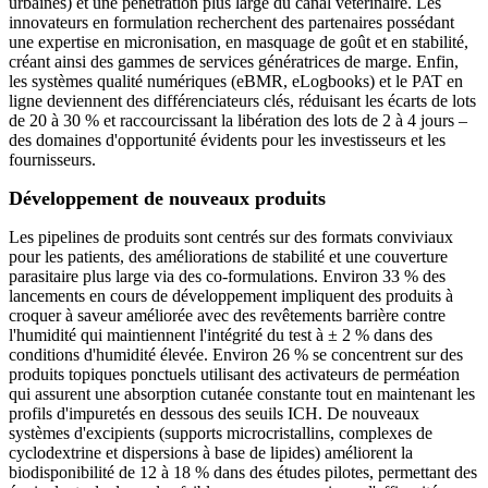
urbaines) et une pénétration plus large du canal vétérinaire. Les
innovateurs en formulation recherchent des partenaires possédant
une expertise en micronisation, en masquage de goût et en stabilité,
créant ainsi des gammes de services génératrices de marge. Enfin,
les systèmes qualité numériques (eBMR, eLogbooks) et le PAT en
ligne deviennent des différenciateurs clés, réduisant les écarts de lots
de 20 à 30 % et raccourcissant la libération des lots de 2 à 4 jours –
des domaines d'opportunité évidents pour les investisseurs et les
fournisseurs.
Développement de nouveaux produits
Les pipelines de produits sont centrés sur des formats conviviaux
pour les patients, des améliorations de stabilité et une couverture
parasitaire plus large via des co-formulations. Environ 33 % des
lancements en cours de développement impliquent des produits à
croquer à saveur améliorée avec des revêtements barrière contre
l'humidité qui maintiennent l'intégrité du test à ± 2 % dans des
conditions d'humidité élevée. Environ 26 % se concentrent sur des
produits topiques ponctuels utilisant des activateurs de perméation
qui assurent une absorption cutanée constante tout en maintenant les
profils d'impuretés en dessous des seuils ICH. De nouveaux
systèmes d'excipients (supports microcristallins, complexes de
cyclodextrine et dispersions à base de lipides) améliorent la
biodisponibilité de 12 à 18 % dans des études pilotes, permettant des