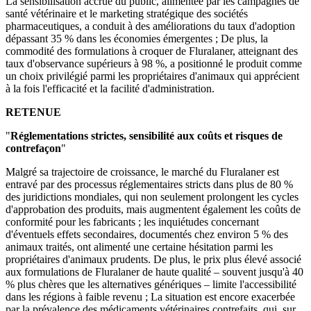
La sensibilisation accrue du public, alimentée par les campagnes de
santé vétérinaire et le marketing stratégique des sociétés
pharmaceutiques, a conduit à des améliorations du taux d'adoption
dépassant 35 % dans les économies émergentes ; De plus, la
commodité des formulations à croquer de Fluralaner, atteignant des
taux d'observance supérieurs à 98 %, a positionné le produit comme
un choix privilégié parmi les propriétaires d'animaux qui apprécient
à la fois l'efficacité et la facilité d'administration.
RETENUE
"
Réglementations strictes, sensibilité aux coûts et risques de
contrefaçon
"
Malgré sa trajectoire de croissance, le marché du Fluralaner est
entravé par des processus réglementaires stricts dans plus de 80 %
des juridictions mondiales, qui non seulement prolongent les cycles
d'approbation des produits, mais augmentent également les coûts de
conformité pour les fabricants ; les inquiétudes concernant
d'éventuels effets secondaires, documentés chez environ 5 % des
animaux traités, ont alimenté une certaine hésitation parmi les
propriétaires d'animaux prudents. De plus, le prix plus élevé associé
aux formulations de Fluralaner de haute qualité – souvent jusqu'à 40
% plus chères que les alternatives génériques – limite l'accessibilité
dans les régions à faible revenu ; La situation est encore exacerbée
par la prévalence des médicaments vétérinaires contrefaits, qui, sur