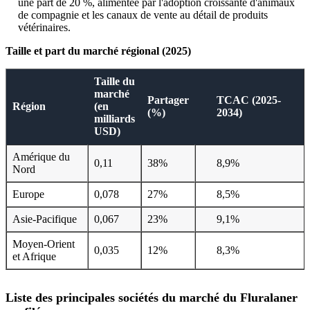
une part de 20 %, alimentée par l'adoption croissante d'animaux
de compagnie et les canaux de vente au détail de produits
vétérinaires.
Taille et part du marché régional (2025)
Taille du
marché
Partager
TCAC (2025-
Région
(en
(%)
2034)
milliards
USD)
Amérique du
0,11
38%
8,9%
Nord
Europe
0,078
27%
8,5%
Asie-Pacifique
0,067
23%
9,1%
Moyen-Orient
0,035
12%
8,3%
et Afrique
Liste des principales sociétés du marché du Fluralaner