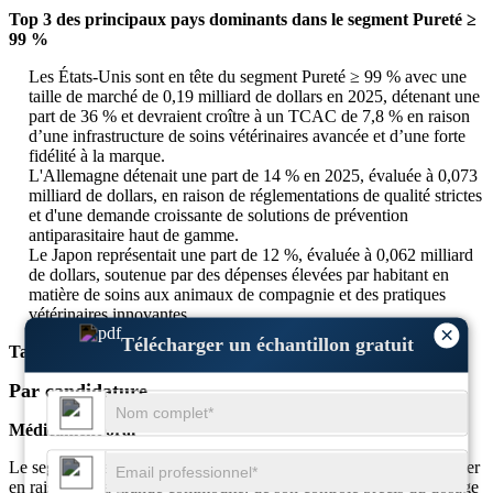
Top 3 des principaux pays dominants dans le segment Pureté ≥
99 %
Les États-Unis sont en tête du segment Pureté ≥ 99 % avec une
taille de marché de 0,19 milliard de dollars en 2025, détenant une
part de 36 % et devraient croître à un TCAC de 7,8 % en raison
d’une infrastructure de soins vétérinaires avancée et d’une forte
fidélité à la marque.
L'Allemagne détenait une part de 14 % en 2025, évaluée à 0,073
milliard de dollars, en raison de réglementations de qualité strictes
et d'une demande croissante de solutions de prévention
antiparasitaire haut de gamme.
Le Japon représentait une part de 12 %, évaluée à 0,062 milliard
de dollars, soutenue par des dépenses élevées par habitant en
matière de soins aux animaux de compagnie et des pratiques
vétérinaires innovantes.
×
Télécharger un échantillon gratuit
Taille du marché par type (2025)
Par candidature
Médicament oral
Le segment des médicaments oraux domine le marché du Fluralaner
en raison de sa grande commodité, de son contrôle précis du dosage