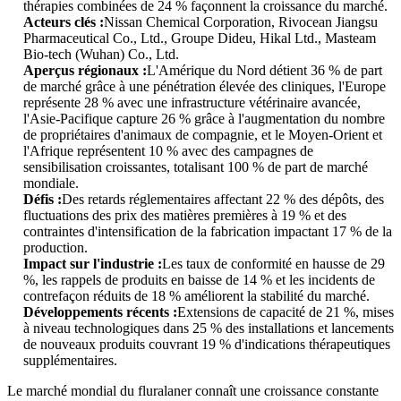
thérapies combinées de 24 % façonnent la croissance du marché.
Acteurs clés :
Nissan Chemical Corporation, Rivocean Jiangsu
Pharmaceutical Co., Ltd., Groupe Dideu, Hikal Ltd., Masteam
Bio-tech (Wuhan) Co., Ltd.
Aperçus régionaux :
L'Amérique du Nord détient 36 % de part
de marché grâce à une pénétration élevée des cliniques, l'Europe
représente 28 % avec une infrastructure vétérinaire avancée,
l'Asie-Pacifique capture 26 % grâce à l'augmentation du nombre
de propriétaires d'animaux de compagnie, et le Moyen-Orient et
l'Afrique représentent 10 % avec des campagnes de
sensibilisation croissantes, totalisant 100 % de part de marché
mondiale.
Défis :
Des retards réglementaires affectant 22 % des dépôts, des
fluctuations des prix des matières premières à 19 % et des
contraintes d'intensification de la fabrication impactant 17 % de la
production.
Impact sur l'industrie :
Les taux de conformité en hausse de 29
%, les rappels de produits en baisse de 14 % et les incidents de
contrefaçon réduits de 18 % améliorent la stabilité du marché.
Développements récents :
Extensions de capacité de 21 %, mises
à niveau technologiques dans 25 % des installations et lancements
de nouveaux produits couvrant 19 % d'indications thérapeutiques
supplémentaires.
Le marché mondial du fluralaner connaît une croissance constante