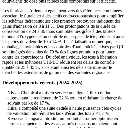
équivalents de dose plus faibles sans compromis sur l'efficacité.
Les fabricants s'orientent également vers des références combinées
associant le fluralaner à des actifs endo/ectoparasites pour simplifier
les schémas thérapeutiques ; les premiers prototypes indiquent des
gains d'adhésion de 8 à 11 %. Des prolongations de la durée de
conservation de 24 à 36 mois sont obtenues grâce à des blisters
éliminant l'oxygène et au contrôle de l'espace de tête, réduisant ainsi
les pertes de valeur de 10 à 14 %. La sérialisation numérique, les
emballages inviolables et les contrôles d'authenticité activés par QR
sont intégrés dans plus de 70 % des lignes premium pour lutter
contre les contrefaçons. Du côté analytique, les tests à libération
rapide et les méthodes UHPLC réduisent les délais de contrôle
qualité de 25 à 35 %, accélérant ainsi les délais de mise sur le
marché des extensions de gamme et des variantes régionales.
Développements récents (2024-2025)
Nissan Chemical a mis en service une ligne à flux continu
augmentant le rendement de 22 % tout en réduisant la charge de
solvant par kg de 17 %.
Hikal a complété une suite dédiée à haute puissance ; les cycles
de validation ont réduit les taux d'écart des lots à <1,2 %.
Rivocean Jiangsu a introduit un produit à croquer optimisé en
termes d'appétence ; les essais auprès des consommateurs ont