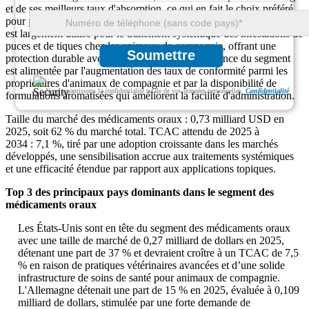
et de ses meilleurs taux d'absorption, ce qui en fait le choix préféré
pour plus de 62 % des prescriptions vétérinaires dans le monde. Il
est largement utilisé pour le traitement systémique des infestations de
puces et de tiques chez les animaux de compagnie, offrant une
Soumettre
protection durable avec une seule dose. La croissance du segment
est alimentée par l'augmentation des taux de conformité parmi les
propriétaires d'animaux de compagnie et par la disponibilité de
Nous garantissons la confidentialité totale de vos données personnelles.
Confidentialité
formulations aromatisées qui améliorent la facilité d'administration.
Taille du marché des médicaments oraux : 0,73 milliard USD en
2025, soit 62 % du marché total. TCAC attendu de 2025 à
2034 : 7,1 %, tiré par une adoption croissante dans les marchés
développés, une sensibilisation accrue aux traitements systémiques
et une efficacité étendue par rapport aux applications topiques.
Top 3 des principaux pays dominants dans le segment des
médicaments oraux
Les États-Unis sont en tête du segment des médicaments oraux
avec une taille de marché de 0,27 milliard de dollars en 2025,
détenant une part de 37 % et devraient croître à un TCAC de 7,5
% en raison de pratiques vétérinaires avancées et d’une solide
infrastructure de soins de santé pour animaux de compagnie.
L'Allemagne détenait une part de 15 % en 2025, évaluée à 0,109
milliard de dollars, stimulée par une forte demande de