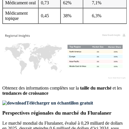
Médicament oral
0,73
62%
7,1%
Médicament
0,45
38%
6,3%
topique
XX
XX%
XX
XX%
XX
XX%
XX
XX%
Obtenez des informations complètes sur la
taille du marché
et les
tendances de croissance
Télécharger un échantillon gratuit
Perspectives régionales du marché du Fluralaner
Le marché mondial du Fluralaner, évalué à 0,29 milliard de dollars
en 2025, devrait atteindre 0,6 milliard de dollars d’ici 2034, sous